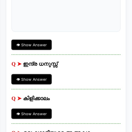
👁 Show Answer
Q ➤
ഇന്ദ്ര ധനുസ്സ്
👁 Show Answer
Q ➤
കിളിക്കാലം
👁 Show Answer