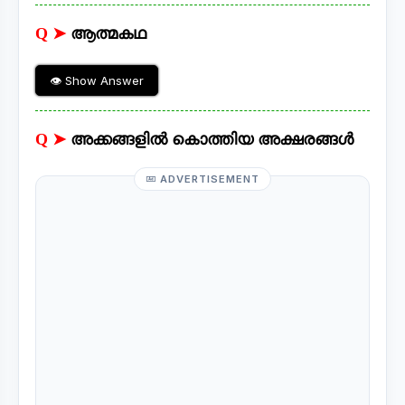
Q ➤
ആത്മകഥ
👁 Show Answer
Q ➤
അക്കങ്ങളിൽ കൊത്തിയ അക്ഷരങ്ങൾ
ADVERTISEMENT