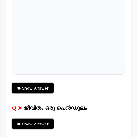
👁 Show Answer
Q ➤
ജീവിതം ഒരു പെൻഡുലം
👁 Show Answer