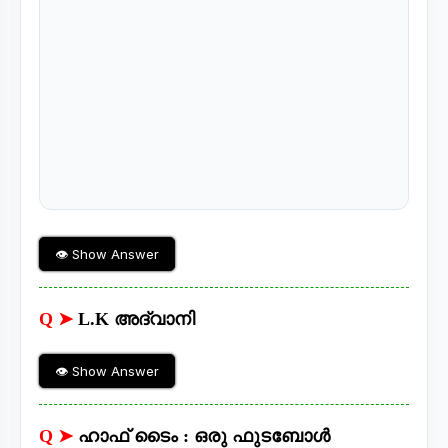
👁 Show Answer
Q ➤
L.K അദ്വാനി
👁 Show Answer
Q ➤
ഹാഫ് ടൈം : ഒരു ഫുടബോൾ