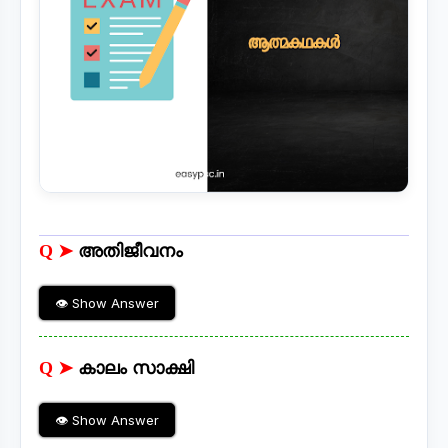
Q ➤
അതിജീവനം
👁 Show Answer
Q ➤
കാലം സാക്ഷി
👁 Show Answer