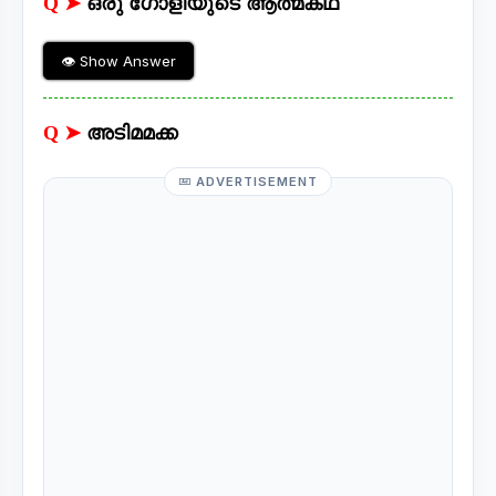
Q ➤
ഒരു ഗോളിയുടെ ആത്മകഥ
👁 Show Answer
Q ➤
അടിമമക്ക
ADVERTISEMENT