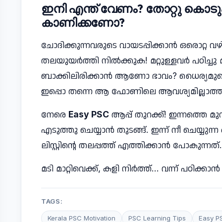
ഇനി എന്ത് വേണം? തോറ്റു കൊട
കാണിക്കണോ?
ചോദിക്കുന്നവരുടെ വായടപ്പിക്കാൻ ഒരൊറ്റ 
തലയുയർത്തി നിൽക്കുക! മറ്റുള്ളവർ പഠിച്ചു മ
ബാക്കിലിരിക്കാൻ ആണോ ഭാവം? ധൈര്യമുണ്ട
ഇപ്പൊ തന്നെ ആ ഫോണിലെ ആവശ്യമില്ലാത്ത ആ
നേരെ
Easy PSC
ആപ്പ് തുറക്ക്! ഇന്നത്തെ മ
എടുത്തു ചെയ്യാൻ തുടങ്ങ്. ഇന്ന് നീ ചെയ്യുന
ലിസ്റ്റിൻ്റെ തലപ്പത്ത് എത്തിക്കാൻ പോകുന്നത്.
മടി മാറ്റിവെക്ക്, കളി നിർത്ത്... വന്ന് പഠിക്ക
TAGS:
Kerala PSC Motivation
PSC Learning Tips
Easy P