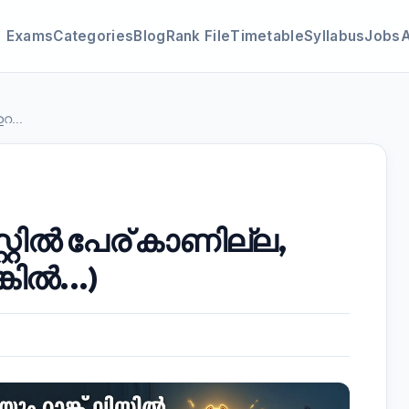
Exams
Categories
Blog
Rank File
Timetable
Syllabus
Jobs
റ...
്റിൽ പേര് കാണില്ല,
കിൽ...)