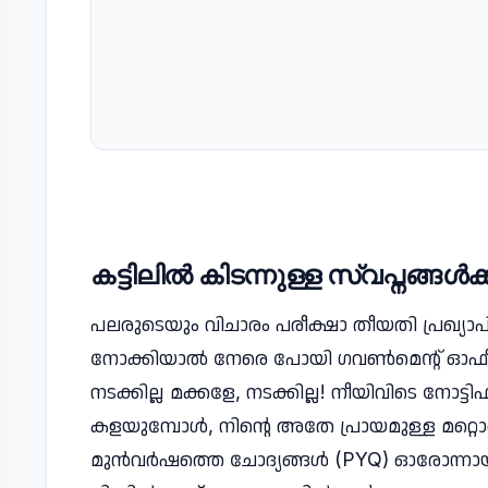
കട്ടിലിൽ കിടന്നുള്ള സ്വപ്നങ്ങ
പലരുടെയും വിചാരം പരീക്ഷാ തീയതി പ്രഖ്യാപി
നോക്കിയാൽ നേരെ പോയി ഗവൺമെൻ്റ് ഓഫീ
നടക്കില്ല മക്കളേ, നടക്കില്ല! നീയിവിടെ നോട
കളയുമ്പോൾ, നിൻ്റെ അതേ പ്രായമുള്ള മറ്റൊര
മുൻവർഷത്തെ ചോദ്യങ്ങൾ (PYQ) ഓരോന്നായി അ