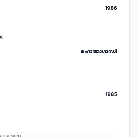
1986
ൻ:
മഹാത്മാഗാന്ധി
1985
RTISEMENT