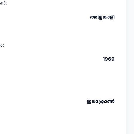
കൻ:
അയ്യങ്കാളി
ം:
1969
ഇലക്ട്രോൺ