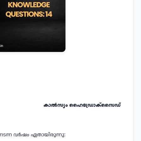
കാൽസ്യം ഹൈഡ്രോക്സൈഡ്
നടന്ന വർഷം ഏതായിരുന്നു: