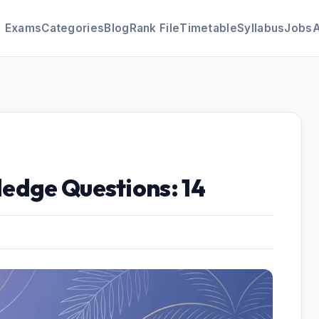
Exams
Categories
Blog
Rank File
Timetable
Syllabus
Jobs
edge Questions: 14