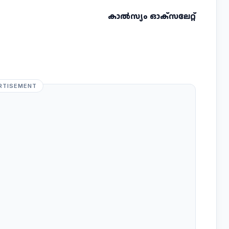
കാൽസ്യം ഓക്സലേറ്റ്
RTISEMENT