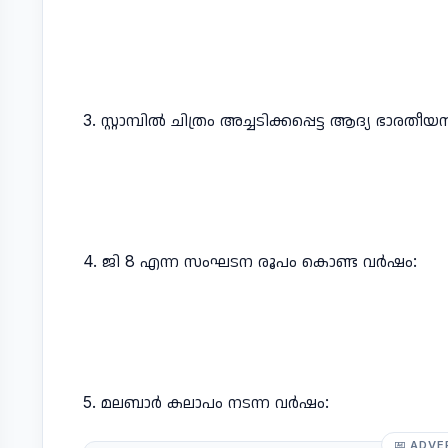
3. സ്റ്റാമ്പിൽ ചിത്രം അച്ചടിക്കപ്പെട്ട ആദ്യ ഭാരതീയ
4. ജി 8 എന്ന സംഘടന രൂപം കൊണ്ട വർഷം:
5. മലബാർ കലാപം നടന്ന വർഷം:
ADVE