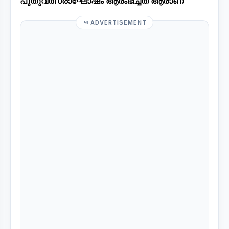
പുതുവത്സരാഘോഷം ആരംഭിച്ചത് ആരാണ്
ADVERTISEMENT