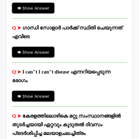
👁 Show Answer
Q ➤
ഗാന്ധി സോളാർ പാർക്ക്‌ സ്ഥിതി ചെയുന്നത്
എവിടെ
👁 Show Answer
Q ➤
I can"t I can"t disease എന്നറിയപ്പെടുന്ന
രോഗം
👁 Show Answer
Q ➤
കേരളത്തിലൊഴികെ മറ്റു സംസ്ഥാനങ്ങളിൽ
തുടർച്ചയായി ഏറ്റവും കൂടുതൽ ദിവസം
പ്രദർശിപ്പിച്ച മലയാളചലച്ചിത്രം