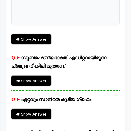
👁 Show Answer
Q ➤
സുബ്രഹ്മണ്യഭാരതി എഡിറ്ററായിരുന്ന
പ്രമുഖ വീക്കിലി ഏതാണ്
👁 Show Answer
Q ➤
ഏറ്റവും സാന്ദ്രത കൂടിയ ഗ്രഹം
👁 Show Answer