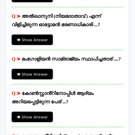
Q ➤
അൽഖാനുനി (നിയമദാതാവ് ) എന്ന്
വിളിച്ചിരുന്ന ഓട്ടോമൻ ഭരണാധികാരി ...?
👁 Show Answer
Q ➤
മംഗോളിയൻ സാമ്രാജ്യം സ്ഥാപിച്ചതാര് ....?
👁 Show Answer
Q ➤
കോൺസ്റ്റാൻ്റിനോപ്പിൾ ആദ്യം
അറിയപ്പെട്ടിരുന്ന പേര് ...?
👁 Show Answer