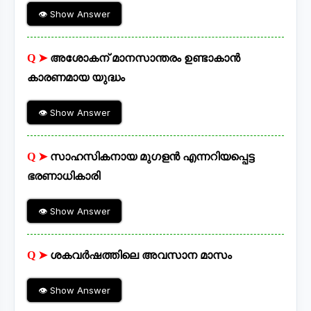
👁 Show Answer
Q ➤
അശോകന് മാനസാന്തരം ഉണ്ടാകാൻ
കാരണമായ യുദ്ധം
👁 Show Answer
Q ➤
സാഹസികനായ മുഗളൻ എന്നറിയപ്പെട്ട
ഭരണാധികാരി
👁 Show Answer
Q ➤
ശകവർഷത്തിലെ അവസാന മാസം
👁 Show Answer