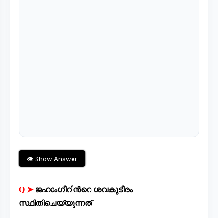
👁 Show Answer
Q ➤
ജഹാംഗീറിൻറെ ശവകുടീരം
സ്ഥിതിചെയ്യുന്നത്