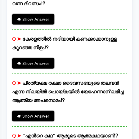
വന്ന ദിവസം⁉
👁 Show Answer
Q ➤
കേരളത്തിൽ നദിയായി കണക്കാക്കാനുള്ള
കുറഞ്ഞ നീളം⁉
👁 Show Answer
Q ➤
പ്രത്യക്ഷ രക്ഷാ ദൈവസഭയുടെ തലവൻ
എന്ന നിലയിൽ പൊയ്കയിൽ യോഹന്നാന് ലഭിച്ച
ആത്മീയ അപരനാമം⁉
👁 Show Answer
Q ➤
"എന്‍റെ കഥ" ആരുടെ ആത്മകഥയാണ്⁉