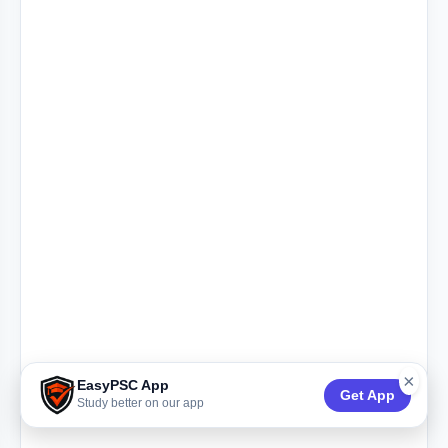
×
EasyPSC App
Get App
Study better on our app