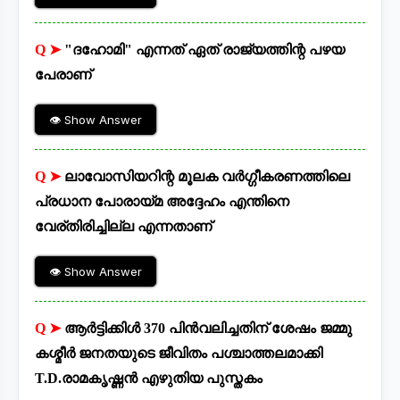
Q ➤
"ദഹോമി" എന്നത് ഏത് രാജ്യത്തിന്റ പഴയ
പേരാണ്
👁 Show Answer
Q ➤
ലാവോസിയറിന്റ മൂലക വർഗ്ഗീകരണത്തിലെ
പ്രധാന പോരായ്മ അദ്ദേഹം എന്തിനെ
വേര്തിരിച്ചില്ല എന്നതാണ്
👁 Show Answer
Q ➤
ആർട്ടിക്കിൾ 370 പിൻവലിച്ചതിന് ശേഷം ജമ്മു
കശ്മീർ ജനതയുടെ ജീവിതം പശ്ചാത്തലമാക്കി
T.D.രാമകൃഷ്ണൻ എഴുതിയ പുസ്തകം