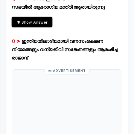
സഭയിൽ ആരോഗ്യ മന്ത്രി ആരായിരുന്നു
👁 Show Answer
Q ➤
ഇന്ത്യയിലാദ്യമായി വനസംരക്ഷണ
നിയമങ്ങളും വന്യജീവി സങ്കേതങ്ങളും ആരംഭിച്ച
രാജാവ്
ADVERTISEMENT