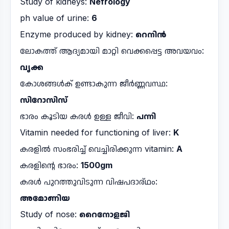
Study of kidneys:
Nefrology
ph value of urine:
6
Enzyme produced by kidney:
റെനിൻ
ലോകത്ത് ആദ്യമായി മാറ്റി വെക്കപ്പെട്ട അവയവം:
വൃക്ക
കോശങ്ങൾക് ഉണ്ടാകുന്ന ജീർണ്ണവസ്ഥ:
സിറോസിസ്
ഭാരം കൂടിയ കരൾ ഉള്ള ജീവി:
പന്നി
Vitamin needed for functioning of liver:
K
കരളിൽ സംഭരിച്ച് വെച്ചിരിക്കുന്ന vitamin:
A
കരളിന്റെ ഭാരം:
1500gm
കരൾ പുറത്തുവിടുന്ന വിഷപദാര്ഥം:
അമോണിയ
Study of nose:
റൈനോളജി