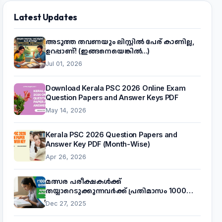
Latest Updates
അടുത്ത തവണയും ലിസ്റ്റിൽ പേര് കാണില്ല,
ഉറപ്പാണ്! (ഇങ്ങനെയെങ്കിൽ...)
Jul 01, 2026
Download Kerala PSC 2026 Online Exam
Question Papers and Answer Keys PDF
May 14, 2026
Kerala PSC 2026 Question Papers and
Answer Key PDF (Month-Wise)
Apr 26, 2026
മത്സര പരീക്ഷകൾക്ക്
തയ്യാറെടുക്കുന്നവർക്ക് പ്രതിമാസം 1000
രൂപ! മുഖ്യമന്ത്രിയുടെ 'കണക്ട് ടു വർക്ക്'
Dec 27, 2025
പദ്ധതിയെക്കുറിച്ച് അറിയാം