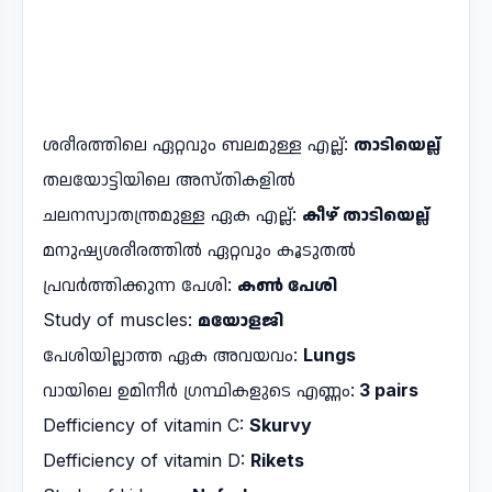
ശരീരത്തിലെ ഏറ്റവും ബലമുള്ള എല്ല്:
താടിയെല്ല്
തലയോട്ടിയിലെ അസ്തികളിൽ
ചലനസ്വാതന്ത്രമുള്ള ഏക എല്ല്:
കീഴ് താടിയെല്ല്
മനുഷ്യശരീരത്തിൽ ഏറ്റവും കൂടുതൽ
പ്രവർത്തിക്കുന്ന പേശി:
കൺ പേശി
Study of muscles:
മയോളജി
പേശിയില്ലാത്ത ഏക അവയവം:
Lungs
വായിലെ ഉമിനീർ ഗ്രന്ഥികളുടെ എണ്ണം:
3 pairs
Defficiency of vitamin C:
Skurvy
Defficiency of vitamin D:
Rikets