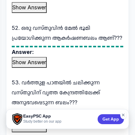
Show Answer
52. ഒരു വസ്തുവിൻ മേൽ ഭൂമി
പ്രയോഗിക്കുന്ന ആകർഷണബലം ആണ്???
Answer:
Show Answer
53. വർത്തുള പാതയിൽ ചലിക്കുന്ന
വസ്തുവിന് വൃത്ത കേന്ദ്രത്തിലേക്ക്
അനുഭവപ്പെടുന്ന ബലം???
×
Answer:
EasyPSC App
Get App
Study better on our app
Show Answer