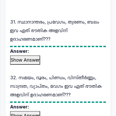
31. സ്ഥാനാന്തരം, പ്രവേഗം, ത്വരണം, ബലം
ഇവ ഏത് ഭൗതിക അളവിന്
ഉദാഹരണമാണ്???
Answer:
Show Answer
32. സമയം, ദൂരം, പിണ്ഡം, വിസ്തീർണ്ണം,
സാന്ദ്രത, വ്യാപ്തം, വേഗം ഇവ ഏത് ഭൗതിക
അളവിന് ഉദാഹരണമാണ്???
Answer:
Show Answer