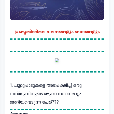
പ്രകൃതിയിലെ ചലനങ്ങളും ബലങ്ങളും
1. ചുറ്റുപാടുകളെ അപേക്ഷിച്ച് ഒരു
വസ്തുവിനുണ്ടാകുന്ന സ്ഥാനമാറ്റം
അറിയപ്പെടുന്ന പേര്???
Answer: