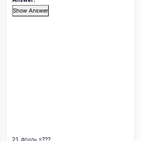
Show Answer
21. വേഗം =???