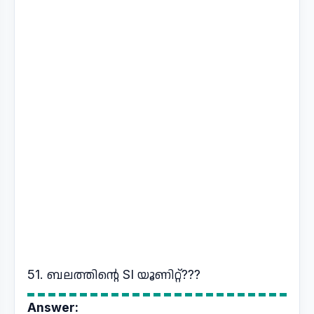
51. ബലത്തിന്റെ SI യൂണിറ്റ്???
Answer: