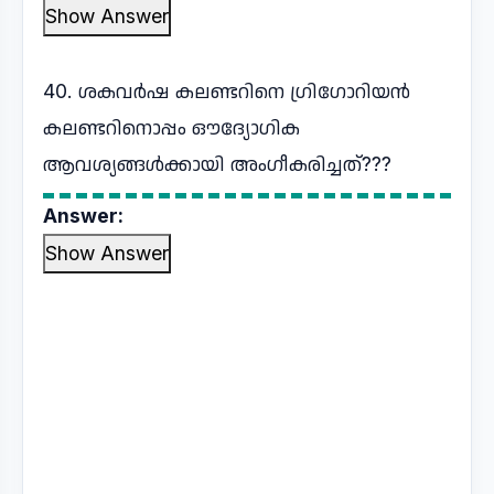
Show Answer
40. ശകവർഷ കലണ്ടറിനെ ഗ്രിഗോറിയൻ
കലണ്ടറിനൊപ്പം ഔദ്യോഗിക
ആവശ്യങ്ങൾക്കായി അംഗീകരിച്ചത്???
Answer:
Show Answer