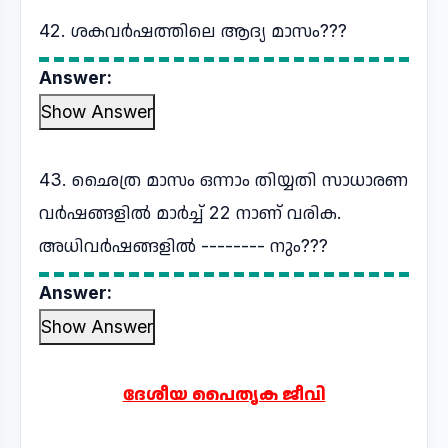
42. ശകവർഷത്തിലെ ആദ്യ മാസം???
Answer:
Show Answer
43. ഛൈത്ര മാസം ഒന്നാം തിയ്യതി സാധാരണ
വർഷങ്ങളിൽ മാർച്ച് 22 നാണ് വരിക.
അധിവർഷങ്ങളിൽ -------- നും???
Answer:
Show Answer
ദേശീയ പൈതൃക ജീവി