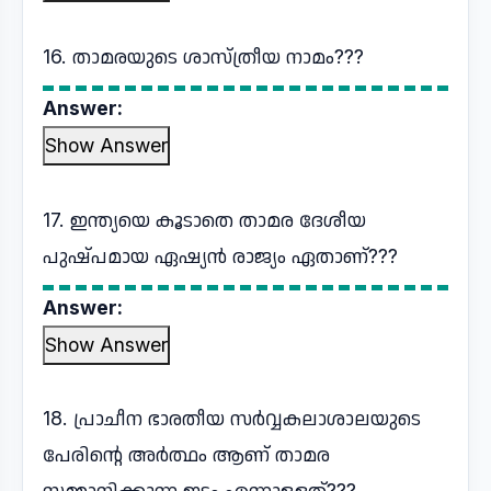
16. താമരയുടെ ശാസ്ത്രീയ നാമം???
Answer:
Show Answer
17. ഇന്ത്യയെ കൂടാതെ താമര ദേശീയ
പുഷ്പമായ ഏഷ്യൻ രാജ്യം ഏതാണ്???
Answer:
Show Answer
18. പ്രാചീന ഭാരതീയ സർവ്വകലാശാലയുടെ
പേരിന്റെ അർത്ഥം ആണ് താമര
സമ്മാനിക്കുന്ന ഇടം എന്നുള്ളത്???