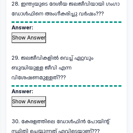
28. ഇന്ത്യയുടെ ദേശീയ ജലജീവിയായി ഗംഗാ
ഡോൾഫിനെ അംഗീകരിച്ചു വർഷം???
Answer:
Show Answer
29. ജലജീവികളിൽ വെച്ച് ഏറ്റവും
ബുദ്ധിയുള്ള ജീവി എന്ന
വിശേഷണമുള്ളത്???
Answer:
Show Answer
30. കേരളത്തിലെ ഡോൾഫിൻ പോയിന്റ്
സ്ഥിതി ചെയ്യുന്നത് എവിടെയാണ്???