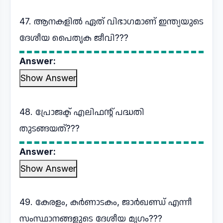
47. ആനകളിൽ ഏത് വിഭാഗമാണ് ഇന്ത്യയുടെ
ദേശീയ പൈതൃക ജീവി???
Answer:
Show Answer
48. പ്രോജക്ട് എലിഫന്റ് പദ്ധതി
തുടങ്ങയത്???
Answer:
Show Answer
49. കേരളം, കർണാടകം, ജാർഖണ്ഡ് എന്നീ
സംസ്ഥാനങ്ങളുടെ ദേശീയ മൃഗം???