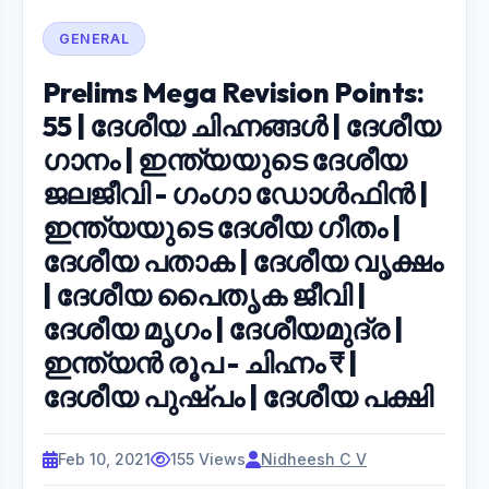
GENERAL
Prelims Mega Revision Points:
55 | ദേശീയ ചിഹ്നങ്ങൾ | ദേശീയ
ഗാനം | ഇന്ത്യയുടെ ദേശീയ
ജലജീവി - ഗംഗാ ഡോൾഫിൻ |
ഇന്ത്യയുടെ ദേശീയ ഗീതം |
ദേശീയ പതാക | ദേശീയ വൃക്ഷം
| ദേശീയ പൈതൃക ജീവി |
ദേശീയ മൃഗം | ദേശീയമുദ്ര |
ഇന്ത്യൻ രൂപ - ചിഹ്നം ₹ |
ദേശീയ പുഷ്പം | ദേശീയ പക്ഷി
Feb 10, 2021
155 Views
Nidheesh C V