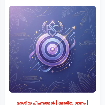
ദേശീയ ചിഹ്നങ്ങൾ | ദേശീയ ഗാനം |