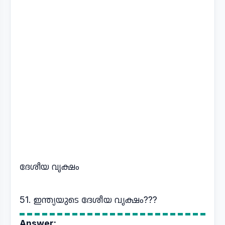
ദേശീയ വൃക്ഷം
51. ഇന്ത്യയുടെ ദേശീയ വൃക്ഷം???
Answer: