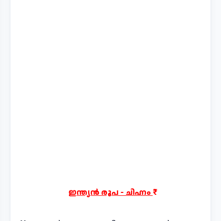
ഇന്ത്യൻ രൂപ - ചിഹ്നം ₹