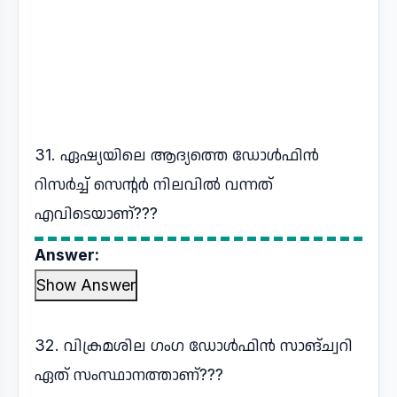
31. ഏഷ്യയിലെ ആദ്യത്തെ ഡോൾഫിൻ
റിസർച്ച് സെന്റർ നിലവിൽ വന്നത്
എവിടെയാണ്???
Answer:
Show Answer
32. വിക്രമശില ഗംഗ ഡോൾഫിൻ സാങ്ച്വറി
ഏത് സംസ്ഥാനത്താണ്???