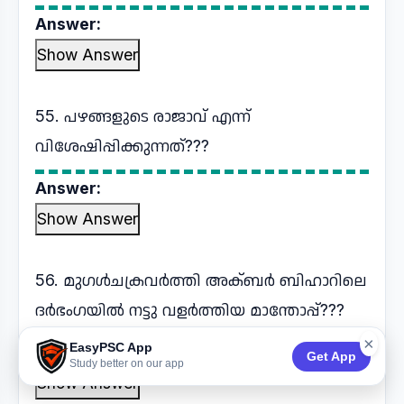
Answer:
Show Answer
55. പഴങ്ങളുടെ രാജാവ് എന്ന്
വിശേഷിപ്പിക്കുന്നത്???
Answer:
Show Answer
56. മുഗൾചക്രവർത്തി അക്ബർ ബിഹാറിലെ
ദർഭംഗയിൽ നട്ടു വളർത്തിയ മാന്തോപ്പ്???
×
EasyPSC App
Answer:
Get App
Study better on our app
Show Answer