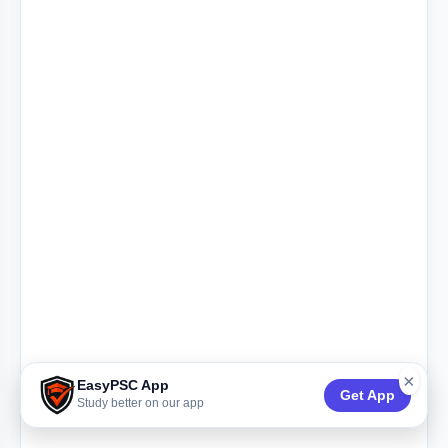
×
EasyPSC App
Get App
Study better on our app