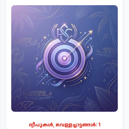
ദ്വീപുകൾ, വെള്ളച്ചാട്ടങ്ങൾ: 1