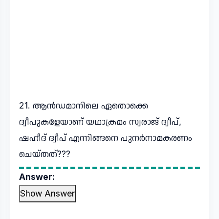
21. ആൻഡമാനിലെ ഏതൊക്കെ
ദ്വീപുകളേയാണ് യഥാക്രമം സ്വരാജ് ദ്വീപ്,
ഷഹീദ് ദ്വീപ് എന്നിങ്ങനെ പുനർനാമകരണം
ചെയ്തത്???
Answer:
Show Answer