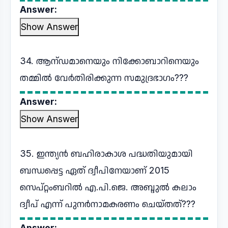
Answer:
Show Answer
34. ആന്ഡമാനെയും നിക്കോബാറിനെയും
തമ്മിൽ വേർതിരിക്കുന്ന സമുദ്രഭാഗം???
Answer:
Show Answer
35. ഇന്ത്യൻ ബഹിരാകാശ പദ്ധതിയുമായി
ബന്ധപ്പെട്ട ഏത് ദ്വീപിനേയാണ് 2015
സെപ്റ്റംബറിൽ എ.പി.ജെ. അബ്ദുൽ കലാം
ദ്വീപ് എന്ന് പുനർനാമകരണം ചെയ്തത്???
Answer: