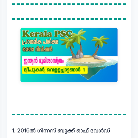
1. 2016ൽ ഗിന്നസ് ബുക്ക് ഓഫ് വേൾഡ്