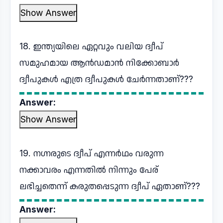
Show Answer
18. ഇന്ത്യയിലെ ഏറ്റവും വലിയ ദ്വീപ്
സമുഹമായ ആൻഡമാൻ നിക്കോബാർ
ദ്വീപുകൾ എത്ര ദ്വീപുകൾ ചേർന്നതാണ്???
Answer:
Show Answer
19. നഗ്നരുടെ ദ്വീപ് എന്നർഥം വരുന്ന
നക്കാവരം എന്നതിൽ നിന്നും പേര്
ലഭിച്ചതെന്ന് കരുതപ്പെടുന്ന ദ്വീപ് ഏതാണ്???
Answer: