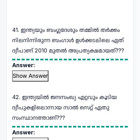
41. ഇന്ത്യയും ബംഗ്ലദേശും തമ്മിൽ തർക്കം
നിലനിന്നിരുന്ന ബംഗാൾ ഉൾക്കടലിലെ ഏത്
ദ്വീപാണ് 2010 മുതൽ അപ്രത്യക്ഷമായത്???
Answer:
Show Answer
42. ഇന്ത്യയിൽ ജനസംഖ്യ ഏറ്റവും കൂടിയ
ദ്വീപുകളിലൊന്നായ സാൽ സെറ്റ് ഏതു
സംസ്ഥാനത്താണ്???
Answer: