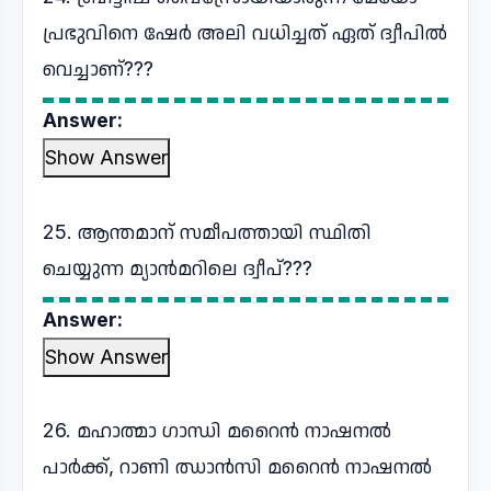
പ്രഭുവിനെ ഷേർ അലി വധിച്ചത് ഏത് ദ്വീപിൽ
വെച്ചാണ്???
Answer:
Show Answer
25. ആന്തമാന് സമീപത്തായി സ്ഥിതി
ചെയ്യുന്ന മ്യാൻമറിലെ ദ്വീപ്???
Answer:
Show Answer
26. മഹാത്മാ ഗാന്ധി മറൈൻ നാഷനൽ
പാർക്ക്, റാണി ഝാൻസി മറൈൻ നാഷനൽ