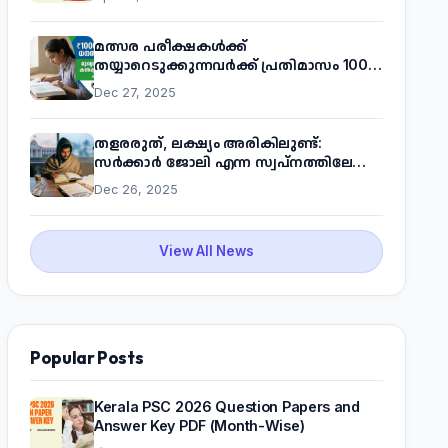
മത്സര പരീക്ഷകൾക്ക്
തയ്യാറെടുക്കുന്നവർക്ക് പ്രതിമാസം 1000
രൂപ! മുഖ്യമന്ത്രിയുടെ 'കണക്ട് ടു വർക്ക്'
Dec 27, 2025
പദ്ധതിയെക്കുറിച്ച് അറിയാം
തളരരുത്, ലക്ഷ്യം അരികിലുണ്ട്:
സർക്കാർ ജോലി എന്ന സ്വപ്നത്തിലേക്ക്
നടന്നെത്താം
Dec 26, 2025
View All News
Popular Posts
Kerala PSC 2026 Question Papers and
Answer Key PDF (Month-Wise)