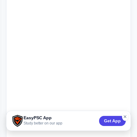
×
EasyPSC App
Get App
Study better on our app