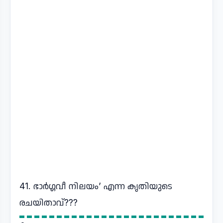
41. ഭാർഗ്ഗവീ നിലയം’ എന്ന കൃതിയുടെ
രചയിതാവ്???