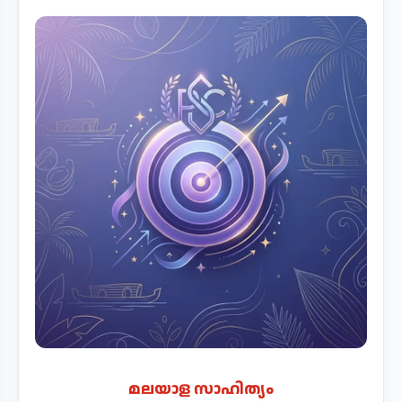
മലയാള സാഹിത്യം