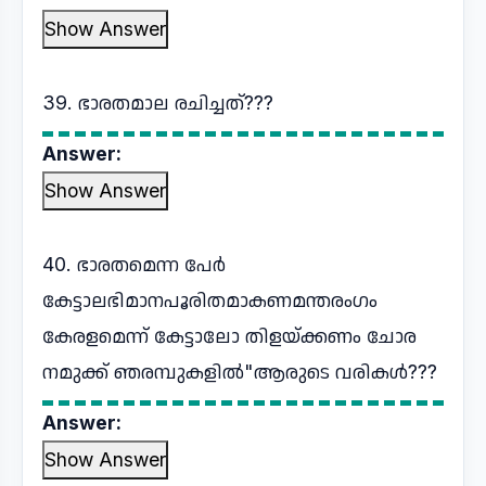
Show Answer
39. ഭാരതമാല രചിച്ചത്???
Answer:
Show Answer
40. ഭാരതമെന്ന പേർ
കേട്ടാലഭിമാനപൂരിതമാകണമന്തരംഗം
കേരളമെന്ന് കേട്ടാലോ തിളയ്ക്കണം ചോര
നമുക്ക് ഞരമ്പുകളിൽ"ആരുടെ വരികൾ???
Answer:
Show Answer