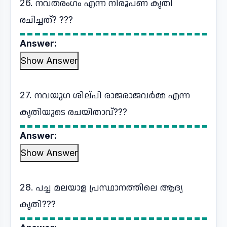
26. നവതരംഗം എന്ന നിരൂപണ കൃതി
രചിച്ചത്? ???
Answer:
Show Answer
27. നവയുഗ ശില്പി രാജരാജവർമ്മ എന്ന
കൃതിയുടെ രചയിതാവ്???
Answer:
Show Answer
28. പച്ച മലയാള പ്രസ്ഥാനത്തിലെ ആദ്യ
കൃതി???