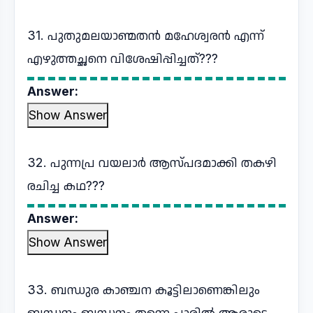
31. പുതുമലയാണ്മതൻ മഹേശ്വരൻ എന്ന്
എഴുത്തച്ഛനെ വിശേഷിപ്പിച്ചത്???
Answer:
Show Answer
32. പുന്നപ്ര വയലാർ ആസ്പദമാക്കി തകഴി
രചിച്ച കഥ???
Answer:
Show Answer
33. ബന്ധുര കാഞ്ചന കൂട്ടിലാണെങ്കിലും
ബന്ധനം ബന്ധനം തന്നെ പാരിൽ ആരുടെ