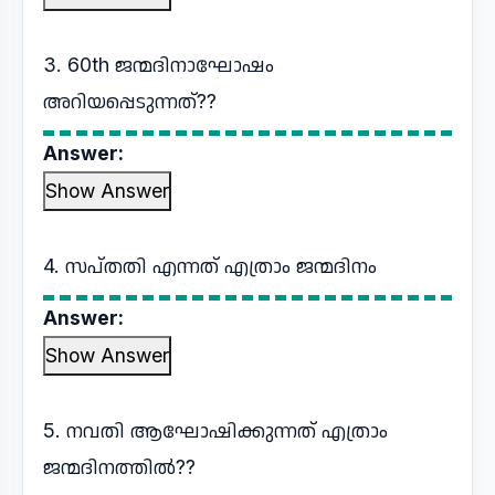
3. 60th ജന്മദിനാഘോഷം
അറിയപ്പെടുന്നത്??
Answer:
Show Answer
4. സപ്തതി എന്നത് എത്രാം ജന്മദിനം
Answer:
Show Answer
5. നവതി ആഘോഷിക്കുന്നത് എത്രാം
ജന്മദിനത്തിൽ??