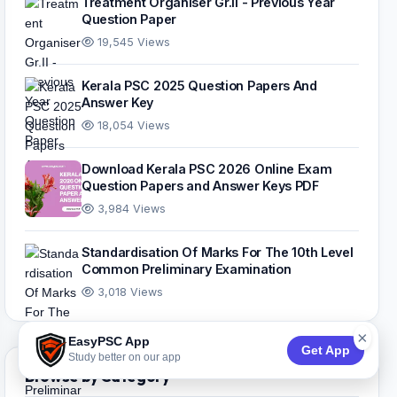
Treatment Organiser Gr.II - Previous Year
Question Paper
19,545 Views
Kerala PSC 2025 Question Papers And
Answer Key
18,054 Views
Download Kerala PSC 2026 Online Exam
Question Papers and Answer Keys PDF
3,984 Views
Standardisation Of Marks For The 10th Level
Common Preliminary Examination
3,018 Views
×
EasyPSC App
Get App
Study better on our app
Browse by Category