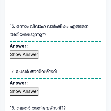
16. ഒന്നാം വിവാഹ വാർഷികം എങ്ങനെ
അറിയപ്പെടുന്നു??
Answer:
Show Answer
17. പേപ്പർ അനിവഴ്സറി
Answer:
Show Answer
18. ലെതർ അനിവേഴ്സറി??