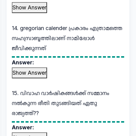
Show Answer
14. gregorian calender പ്രകാരം എത്രാമത്തെ
സഹസ്രാബ്ദത്തിലാണ് നാമിപ്പോൾ
ജീവിക്കുന്നത്
Answer:
Show Answer
15. വിവാഹ വാർഷികങ്ങൾക്ക് സമ്മാനം
നൽകുന്ന രീതി തുടങ്ങിയത് ഏതു
രാജ്യത്ത്??
Answer: