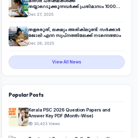
മത്സര പരീക്ഷകൾക്ക്
തയ്യാറെടുക്കുന്നവർക്ക് പ്രതിമാസം 1000
രൂപ! മുഖ്യമന്ത്രിയുടെ 'കണക്ട് ടു വർക്ക്'
Dec 27, 2025
പദ്ധതിയെക്കുറിച്ച് അറിയാം
തളരരുത്, ലക്ഷ്യം അരികിലുണ്ട്: സർക്കാർ
ജോലി എന്ന സ്വപ്നത്തിലേക്ക് നടന്നെത്താം
Dec 26, 2025
View All News
Popular Posts
Kerala PSC 2026 Question Papers and
Answer Key PDF (Month-Wise)
30,423 Views