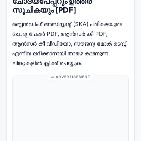
ചോദ്യപേപ്പറും ഉത്തര
സൂചികയും [PDF]
ബ്ലെൻഡിംഗ് അസിസ്റ്റന്റ് (SKA) പരീക്ഷയുടെ
ചോദ്യ പേപ്പർ PDF, ആൻസർ കീ PDF,
ആൻസർ കീ വീഡിയോ, സൗജന്യ മോക് ടെസ്റ്റ്
എന്നിവ ലഭിക്കാനായി താഴെ കാണുന്ന
ലിങ്കുകളിൽ ക്ലിക്ക് ചെയ്യുക.
ADVERTISEMENT