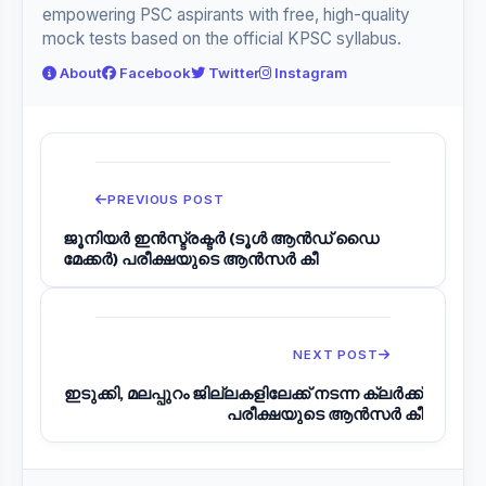
empowering PSC aspirants with free, high-quality
mock tests based on the official KPSC syllabus.
About
Facebook
Twitter
Instagram
PREVIOUS POST
ജൂനിയർ ഇൻസ്ട്രക്ടർ (ടൂൾ ആൻഡ് ഡൈ
മേക്കർ) പരീക്ഷയുടെ ആൻസർ കീ
NEXT POST
ഇടുക്കി, മലപ്പുറം ജില്ലകളിലേക്ക് നടന്ന ക്ലർക്ക്
പരീക്ഷയുടെ ആൻസർ കീ