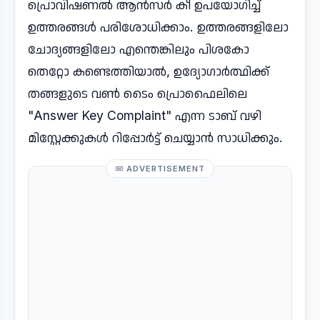
പ്രൊവിഷണൽ ആൻസർ കീ ഉപയോഗിച്ച്
ഉത്തരങ്ങൾ പരിശോധിക്കാം. ഉത്തരങ്ങളിലോ
ചോദ്യങ്ങളിലോ എന്തെങ്കിലും പിശകോ
തെറ്റോ കണ്ടെത്തിയാൽ, ഉദ്യോഗാർത്ഥിക്ക്
തങ്ങളുടെ വൺ ടൈം പ്രൊഫൈലിലെ
"Answer Key Complaint" എന്ന ടാബ് വഴി
മിസ്റ്റേക്കുകൾ റിപ്പോർട്ട് ചെയ്യാൻ സാധിക്കും.
ADVERTISEMENT