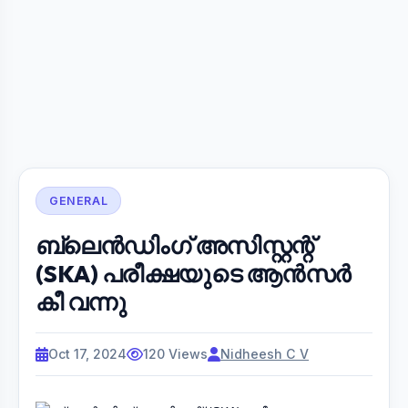
GENERAL
ബ്ലെൻഡിംഗ് അസിസ്റ്റന്റ്
(SKA) പരീക്ഷയുടെ ആൻസർ
കീ വന്നു
Oct 17, 2024
120 Views
Nidheesh C V