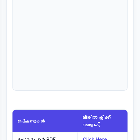
ലിങ്കിൽ ക്ലിക്ക്
ഒപ്ഷനുകൾ
ചെയ്യാം👇
ചോദ്യപേപ്പർ PDF
Click Here