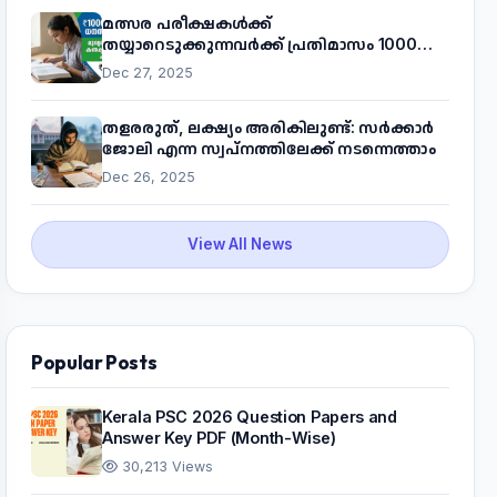
മത്സര പരീക്ഷകൾക്ക്
തയ്യാറെടുക്കുന്നവർക്ക് പ്രതിമാസം 1000
രൂപ! മുഖ്യമന്ത്രിയുടെ 'കണക്ട് ടു വർക്ക്'
Dec 27, 2025
പദ്ധതിയെക്കുറിച്ച് അറിയാം
തളരരുത്, ലക്ഷ്യം അരികിലുണ്ട്: സർക്കാർ
ജോലി എന്ന സ്വപ്നത്തിലേക്ക് നടന്നെത്താം
Dec 26, 2025
View All News
Popular Posts
Kerala PSC 2026 Question Papers and
Answer Key PDF (Month-Wise)
30,213 Views