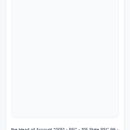
the Head of Account "0051 - PSC - 105 State PSC 99 -