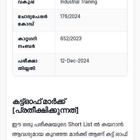
വകുപ്പ്
Industrial Training
ചോദ്യപേപ്പർ
176/2024
കോഡ്
കാറ്റഗറി
652/2023
നംബർ
പരീക്ഷാ
12-Dec-2024
തിയ്യതി
കട്ട്ഓഫ് മാർക്ക്
[പ്രതീക്ഷിക്കുന്നത്]
ഈ ഒരു പരീക്ഷയുടെ Short List ൽ കയറാൻ
ആവശ്യമായ കുറഞ്ഞ മാർക്ക് ആണ് കട്ട് ഓഫ്