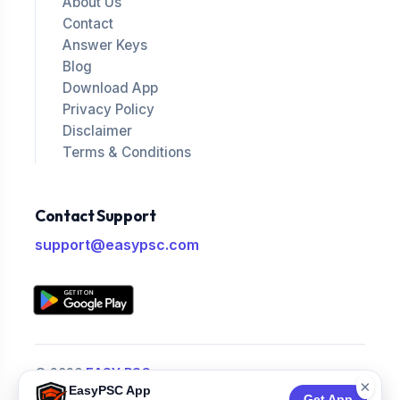
About Us
Contact
Answer Keys
Blog
Download App
Privacy Policy
Disclaimer
Terms & Conditions
Contact Support
support@easypsc.com
© 2026
EASY PSC
.
×
EasyPSC App
All Rights Reserved.
Get App