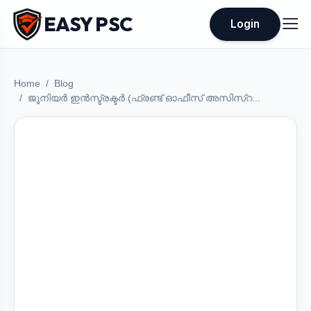
EASY PSC
Login
Home
Blog
ജൂനിയർ ഇൻസ്ട്രക്ടർ (ഫ്രണ്ട് ഓഫീസ് അസിസ്റ...