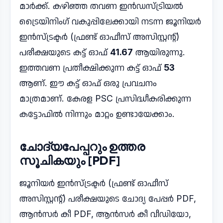
മാർക്ക്. കഴിഞ്ഞ തവണ ഇൻഡസ്ട്രിയൽ
ട്രൈയിനിംഗ് വകുപ്പിലേക്കായി നടന്ന ജൂനിയർ
ഇൻസ്ട്രക്ടർ (ഫ്രണ്ട് ഓഫീസ് അസിസ്റ്റന്റ്)
പരീക്ഷയുടെ കട്ട് ഓഫ്
41.67
ആയിരുന്നു.
ഇത്തവണ പ്രതീക്ഷിക്കുന്ന കട്ട് ഓഫ്
53
ആണ്. ഈ കട്ട് ഓഫ് ഒരു പ്രവചനം
മാത്രമാണ്. കേരള PSC പ്രസിദ്ധീകരിക്കുന്ന
കട്ടോഫിൽ നിന്നും മാറ്റം ഉണ്ടായേക്കാം.
ചോദ്യപേപ്പറും ഉത്തര
സൂചികയും [PDF]
ജൂനിയർ ഇൻസ്ട്രക്ടർ (ഫ്രണ്ട് ഓഫീസ്
അസിസ്റ്റന്റ്) പരീക്ഷയുടെ ചോദ്യ പേപ്പർ PDF,
ആൻസർ കീ PDF, ആൻസർ കീ വീഡിയോ,