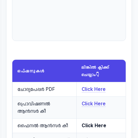
ലിങ്കിൽ ക്ലിക്ക്
ഒപ്ഷനുകൾ
ചെയ്യാം👇
ചോദ്യപേപ്പർ PDF
Click Here
പ്രൊവിഷണൽ
Click Here
ആൻസർ കീ
ഫൈനൽ ആൻസർ കീ
Click Here