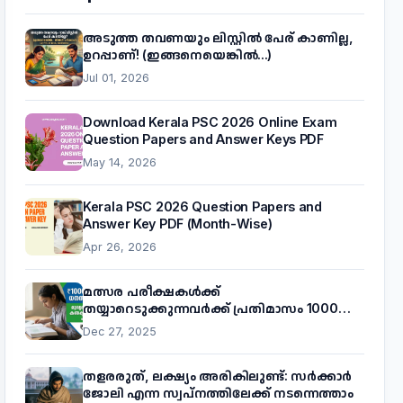
അടുത്ത തവണയും ലിസ്റ്റിൽ പേര് കാണില്ല,
ഉറപ്പാണ്! (ഇങ്ങനെയെങ്കിൽ...)
Jul 01, 2026
Download Kerala PSC 2026 Online Exam
Question Papers and Answer Keys PDF
May 14, 2026
Kerala PSC 2026 Question Papers and
Answer Key PDF (Month-Wise)
Apr 26, 2026
മത്സര പരീക്ഷകൾക്ക്
തയ്യാറെടുക്കുന്നവർക്ക് പ്രതിമാസം 1000
രൂപ! മുഖ്യമന്ത്രിയുടെ 'കണക്ട് ടു വർക്ക്'
Dec 27, 2025
പദ്ധതിയെക്കുറിച്ച് അറിയാം
തളരരുത്, ലക്ഷ്യം അരികിലുണ്ട്: സർക്കാർ
ജോലി എന്ന സ്വപ്നത്തിലേക്ക് നടന്നെത്താം