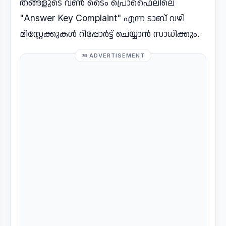
തങ്ങളുടെ വൺ ടൈം പ്രൊഫൈലിലെ
"Answer Key Complaint" എന്ന ടാബ് വഴി
മിസ്റ്റേക്കുകൾ റിപ്പോർട്ട് ചെയ്യാൻ സാധിക്കും.
ADVERTISEMENT