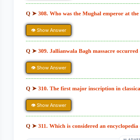
Q ➤
308. Who was the Mughal emperor at the 
👁 Show Answer
Q ➤
309. Jallianwala Bagh massacre occurred
👁 Show Answer
Q ➤
310. The first major inscription in classic
👁 Show Answer
Q ➤
311. Which is considered an encyclopedia
ADVE