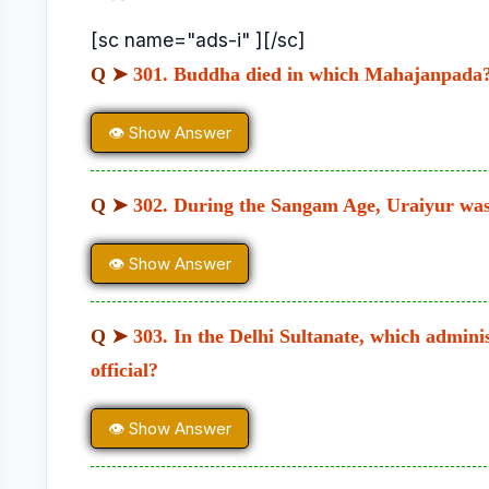
[sc name="ads-i" ][/sc]
Q ➤
301. Buddha died in which Mahajanpada
👁 Show Answer
Q ➤
302. During the Sangam Age, Uraiyur was 
👁 Show Answer
Q ➤
303. In the Delhi Sultanate, which admini
official?
👁 Show Answer