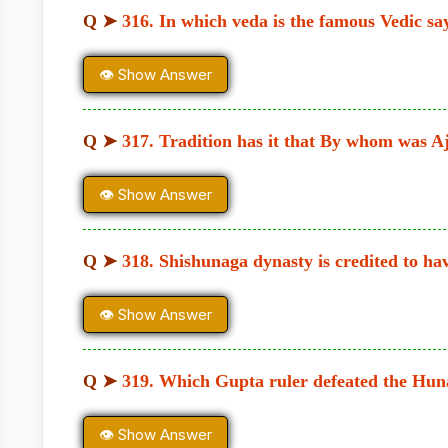
Q ➤
316. In which veda is the famous Vedic s
👁 Show Answer
Q ➤
317. Tradition has it that By whom was Aj
👁 Show Answer
Q ➤
318. Shishunaga dynasty is credited to 
👁 Show Answer
Q ➤
319. Which Gupta ruler defeated the Hun
👁 Show Answer