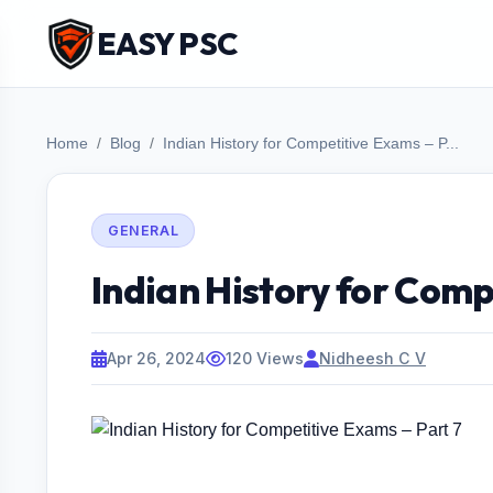
EASY PSC
Home
Blog
Indian History for Competitive Exams – P...
GENERAL
Indian History for Comp
Apr 26, 2024
120 Views
Nidheesh C V