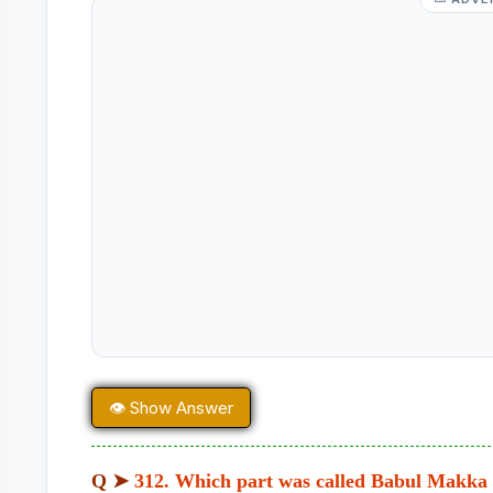
👁 Show Answer
Q ➤
312. Which part was called Babul Makka