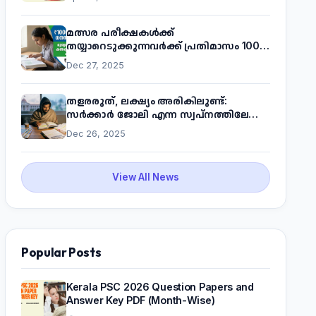
മത്സര പരീക്ഷകൾക്ക്
തയ്യാറെടുക്കുന്നവർക്ക് പ്രതിമാസം 1000
രൂപ! മുഖ്യമന്ത്രിയുടെ 'കണക്ട് ടു വർക്ക്'
Dec 27, 2025
പദ്ധതിയെക്കുറിച്ച് അറിയാം
തളരരുത്, ലക്ഷ്യം അരികിലുണ്ട്:
സർക്കാർ ജോലി എന്ന സ്വപ്നത്തിലേക്ക്
നടന്നെത്താം
Dec 26, 2025
View All News
Popular Posts
Kerala PSC 2026 Question Papers and
Answer Key PDF (Month-Wise)