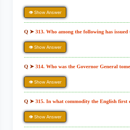
👁 Show Answer
Q ➤
313. Who among the following has issued t
👁 Show Answer
Q ➤
314. Who was the Governor General tomer
👁 Show Answer
Q ➤
315. In what commodity the English first
👁 Show Answer