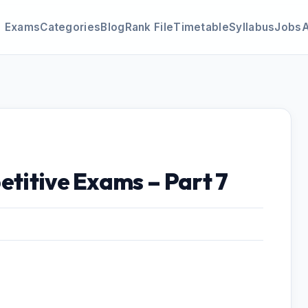
Exams
Categories
Blog
Rank File
Timetable
Syllabus
Jobs
etitive Exams – Part 7