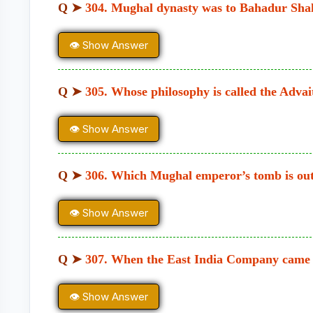
Q ➤
304. Mughal dynasty was to Bahadur Shah
👁 Show Answer
Q ➤
305. Whose philosophy is called the Advai
👁 Show Answer
Q ➤
306. Which Mughal emperor’s tomb is out
👁 Show Answer
Q ➤
307. When the East India Company came 
👁 Show Answer