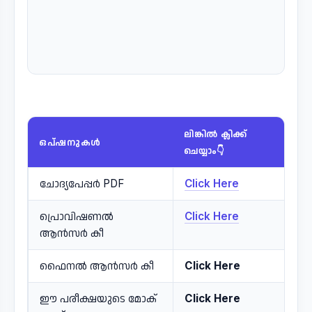
ലിങ്കിൽ ക്ലിക്ക്
ഒപ്ഷനുകൾ
ചെയ്യാം👇
ചോദ്യപേപ്പർ PDF
Click Here
പ്രൊവിഷണൽ
Click Here
ആൻസർ കീ
ഫൈനൽ ആൻസർ കീ
Click Here
ഈ പരീക്ഷയുടെ മോക്
Click Here