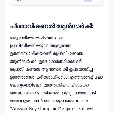
പ്രൊവിഷണൽ ആൻസർ കീ:
ഒരു പരീക്ഷ കഴിഞ്ഞ് ഉടൻ
പ്രസിദ്ധീകരിക്കുന്ന ആദ്യത്തെ
ഉത്തരസൂചികയാണ് പ്രൊവിഷണൽ
ആൻസർ കീ. ഉദ്യോഗാർത്ഥികൾക്ക്
പ്രൊവിഷണൽ ആൻസർ കീ ഉപയോഗിച്ച്
ഉത്തരങ്ങൾ പരിശോധിക്കാം. ഉത്തരങ്ങളിലോ
ചോദ്യങ്ങളിലോ എന്തെങ്കിലും പിശകോ
തെറ്റോ കണ്ടെത്തിയാൽ, ഉദ്യോഗാർത്ഥിക്ക്
തങ്ങളുടെ വൺ ടൈം പ്രൊഫൈലിലെ
"Answer Key Complaint" എന്ന ടാബ് വഴി