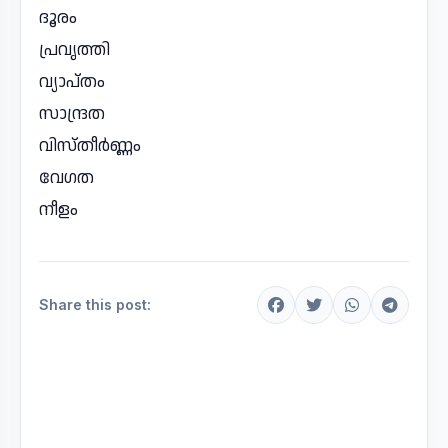
ദൂരം
പ്രവൃത്തി
വ്യാപ്തം
സാന്ദ്രത
വിസ്തീർണ്ണം
വേഗത
നീളം
Share this post: