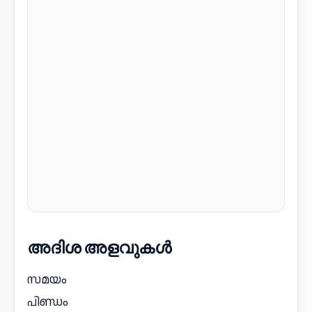
അദിശ അളവുകൾ
സമയം
പിണ്ഡം