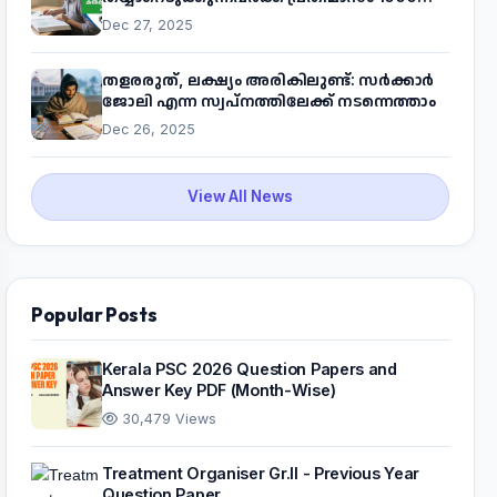
രൂപ! മുഖ്യമന്ത്രിയുടെ 'കണക്ട് ടു വർക്ക്'
Dec 27, 2025
പദ്ധതിയെക്കുറിച്ച് അറിയാം
തളരരുത്, ലക്ഷ്യം അരികിലുണ്ട്: സർക്കാർ
ജോലി എന്ന സ്വപ്നത്തിലേക്ക് നടന്നെത്താം
Dec 26, 2025
View All News
Popular Posts
Kerala PSC 2026 Question Papers and
Answer Key PDF (Month-Wise)
30,479 Views
Treatment Organiser Gr.II - Previous Year
Question Paper