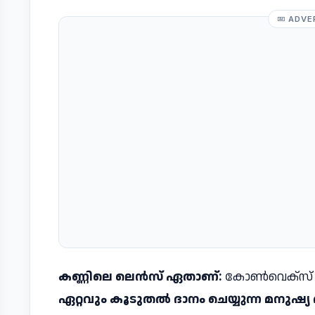
ADVE
കണ്ണിലെ ലെൻസ് ഏതാണ്:
കോൺവെക്സ്
ഏറ്റവും കൂടുതൽ ദാനം ചെയ്യുന്ന മനുഷ