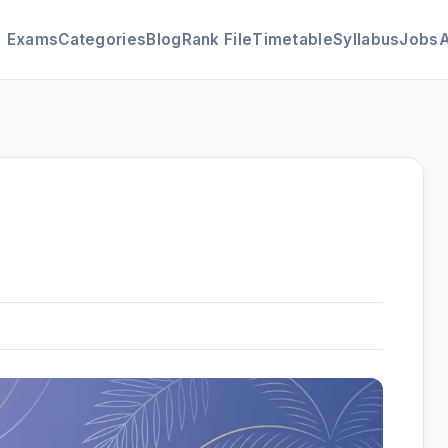
Exams
Categories
Blog
Rank File
Timetable
Syllabus
Jobs