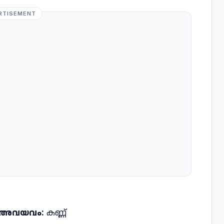
RTISEMENT
്യ അവയവം:
കണ്ണ്