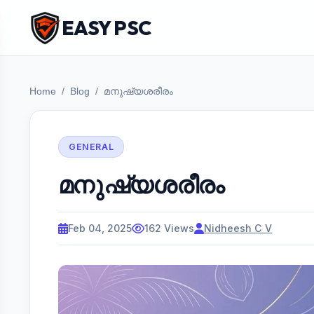
EASY PSC
Home
Blog
മനുഷ്യശരീരം
GENERAL
മനുഷ്യശരീരം
Feb 04, 2025
162 Views
Nidheesh C V