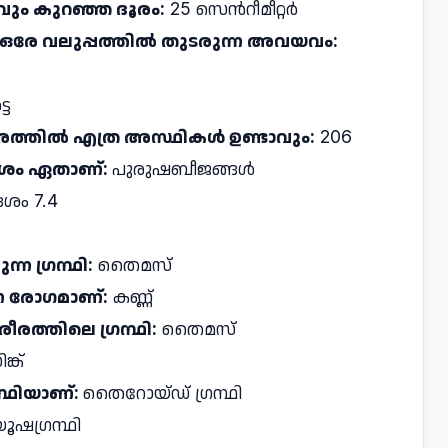
്റവും കുറഞ്ഞ ദൂരം:
25 സെൻറീമീറ്റർ
ഒരേ വലുപ്പത്തിൽ തുടരുന്ന അവയവം:
്ട
രത്തിൽ എത്ര അസ്ഥികൾ ഉണ്ടാവും:
206
ോശം ഏതാണ്:
പുരുഷബീജങ്ങള്‍
ം 7.4
്ന ഗ്രന്ഥി:
തൈമസ്
ന രോഗമാണ്:
കണ്ണ്
രീരത്തിലെ ഗ്രന്ഥി:
തൈമസ്
ങ്ക്
ന്ഥിയാണ്:
തൈറോയ്ഡ് ഗ്രന്ഥി
ൂഷഗ്രന്ഥി