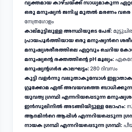
വ്യക്തമായ കാഴ്ചയ്ക്ക് സാധ്യമാകുന്ന ഏറ
ഒരു മനുഷ്യൻ ജനിച്ച മുതൽ മരണം വരെ 
നേത്രഗോളം
കാല്മുട്ടിലുള്ള അസ്ഥിയുടെ പേര്:
മുട്ടുചിരട
പ്രായപൂർത്തിയായ ഒരു മനുഷ്യൻറെ ശരീ
മനുഷ്യശരീരത്തിലെ ഏറ്റവും ചെറിയ ക
മനുഷ്യൻ്റെ രക്തത്തിന്റെ pH മൂല്യം:
ഏകദേശ
മനുഷ്യന്റഗർഭ കാലഘട്ടം:
280 ദിവസം
കുട്ടി വളര്‍ന്നു വലുതാകുമ്പോള്‍ ഇല്ലാതാകുന
ഗ്ലൂക്കോമ ഏത് അവയവത്തെ ബാധിക്കുന്
യുവത്വ ഗ്രന്ഥി എന്നറിയപ്പെടുന്ന മനുഷ്യശ
ഇൻസുലിനിൽ അടങ്ങിയിട്ടുള്ള ലോഹം:
സി
ആദമിൻറെ ആപ്പിൾ എന്നറിയപ്പെടുന്ന ഗ്ര
നായക ഗ്രന്ഥി എന്നറിയപ്പെടുന്ന ഗ്രന്ഥി:
പീയ