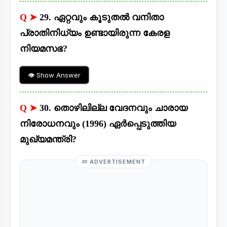
Q ➤
29. ഏറ്റവും കൂടുതൽ വനിതാ
പ്രാതിനിധ്യം ഉണ്ടായിരുന്ന കേരള
നിയമസഭ?
👁 Show Answer
Q ➤
30. തൊഴിലില്ല വേദനവും ചാരായ
നിരോധനവും (1996) ഏർപ്പെടുത്തിയ
മുഖ്യമന്ത്രി?
ADVERTISEMENT