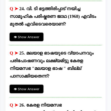
Q ➤
24. വി. ടി ഭട്ടത്തിരിപ്പാട് നയിച്ച
സാമൂഹിക പരിഷ്കരണ ജാഥ (1968) എവിടം
മുതൽ എവിടെവരെയാണ്?
👁 Show Answer
Q ➤
25. മലയാള ഭാഷയുടെ വ്യാപനവും
പരിപോഷണവും ലക്ഷ്യമിട്ടു കേരള
നിയമസഭ "മലയാള ഭാഷ " ബില്ല്
പാസാക്കിയതെന്ന്?
👁 Show Answer
Q ➤
26. കേരള നിയമസഭ