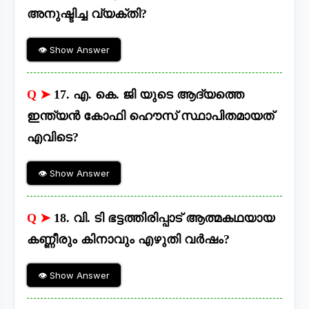
അനുഷ്ടിച്ച വ്യക്തി?
👁 Show Answer
Q ➤
17. എ. കെ. ജി യുടെ ആദ്യത്തെ
ഇന്ത്യൻ കോഫി ഹൌസ് സ്ഥാപിതമായത്
എവിടെ?
👁 Show Answer
Q ➤
18. വി. ടി ഭട്ടത്തിരിപ്പാട് ആത്മകഥയായ
കണ്ണീരും കിനാവും എഴുതി വർഷം?
👁 Show Answer