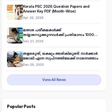
Kerala PSC 2026 Question Papers and
Answer Key PDF (Month-Wise)
Apr 26, 2026
മത്സര പരീക്ഷകൾക്ക്
തയ്യാറെടുക്കുന്നവർക്ക് പ്രതിമാസം 1000
രൂപ! മുഖ്യമന്ത്രിയുടെ 'കണക്ട് ടു വർക്ക്'
Dec 27, 2025
പദ്ധതിയെക്കുറിച്ച് അറിയാം
തളരരുത്, ലക്ഷ്യം അരികിലുണ്ട്: സർക്കാർ
ജോലി എന്ന സ്വപ്നത്തിലേക്ക് നടന്നെത്താം
Dec 26, 2025
View All News
Popular Posts