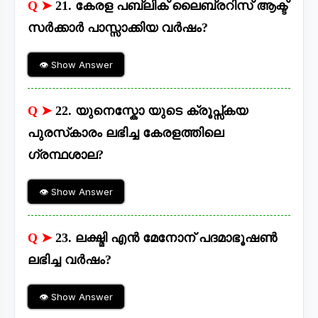
Q ➤
21. കേരള പബ്ലിക് ലൈബ്രറിസ് ആക്ട്
സർക്കാർ പാസ്സാക്കിയ വർഷം?
👁 Show Answer
Q ➤
22. യുനെസ്കോ യുടെ ക്രൂപ്സ്കയ
പുരസ്‌കാരം ലഭിച്ച കേരളത്തിലെ
ഗ്രന്ഥശാല?
👁 Show Answer
Q ➤
23. ലക്ഷ്മി എൻ മേനോന് പദമാഭൂഷൺ
ലഭിച്ച വർഷം?
👁 Show Answer