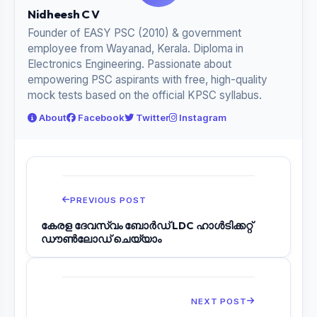
Nidheesh C V
Founder of EASY PSC (2010) & government
employee from Wayanad, Kerala. Diploma in
Electronics Engineering. Passionate about
empowering PSC aspirants with free, high-quality
mock tests based on the official KPSC syllabus.
About
Facebook
Twitter
Instagram
PREVIOUS POST
കേരള ദേവസ്വം ബോർഡ് LDC ഹാൾടിക്കറ്റ്
ഡൗൺലോഡ് ചെയ്യാം
NEXT POST