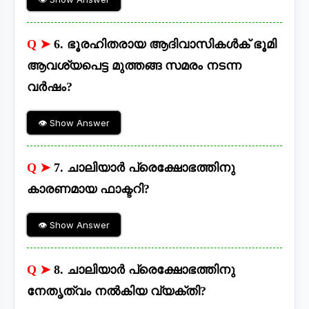
Q ➤
6. ഭൂരഹിതരായ ആദിവാസികൾക് ഭൂമി
ആവശ്യപെട്ട മുത്തങ്ങ സമരം നടന്ന
വർഷം?
👁 Show Answer
Q ➤
7. ചാലിയാർ പ്രെക്ഷോഭത്തിനു
കാരണമായ ഫാക്ടറി?
👁 Show Answer
Q ➤
8. ചാലിയാർ പ്രെക്ഷോഭത്തിനു
നേതൃത്വം നൽകിയ വ്യക്തി?