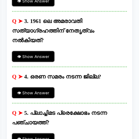
👁 Show Answer
Q ➤
3. 1961 ലെ അമരാവതി
സത്യാഗ്രഹത്തിന് നേതൃത്വം
നൽകിയത്?
👁 Show Answer
Q ➤
4. ഒരണ സമരം നടന്ന ജില്ല?
👁 Show Answer
Q ➤
5. പ്ലാച്ചിമട പ്രെക്ഷോഭം നടന്ന
പഞ്ചായത്ത്‌?
👁 Show Answer