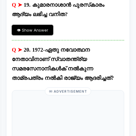
Q ➤
19. കുമാരനാശാൻ പുരസ്‌കാരം
ആദ്യം ലഭിച്ച വനിത?
👁 Show Answer
Q ➤
20. 1972-ഏതു നവോത്ഥന
നേതാവിനാണ് സ്വാതന്ത്ര്യ
സമരസേനാനികൾക് നൽകുന്ന
താമ്രപത്രം നൽകി രാജ്യം ആദരിച്ചത്?
ADVERTISEMENT