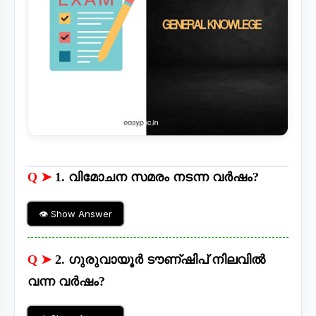
Q ➤
1. വിമോചന സമരം നടന്ന വർഷം?
👁 Show Answer
Q ➤
2. ഗുരുവായൂർ ടൗണ്ഷിപ് നിലവിൽ
വന്ന വർഷം?