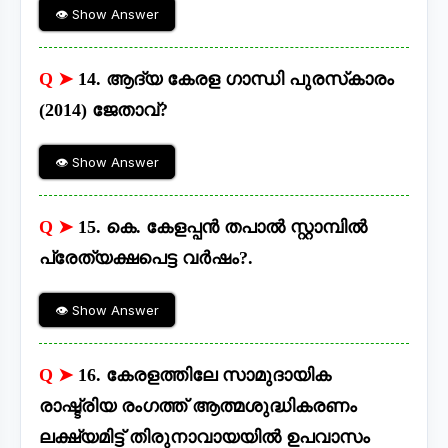
👁 Show Answer
Q ➤
14. ആദ്യ കേരള ഗാന്ധി പുരസ്‌കാരം
(2014) ജേതാവ്?
👁 Show Answer
Q ➤
15. കെ. കേളപ്പൻ തപാൽ സ്റ്റാമ്പിൽ
പ്രേത്യക്ഷപെട്ട വർഷം?.
👁 Show Answer
Q ➤
16. കേരളത്തിലേ സാമുദായിക
രാഷ്ട്രിയ രംഗത്ത് ആത്മശുദ്ധികരണം
ലക്ഷ്യമിട്ട് തിരുനാവായയിൽ ഉപവാസം