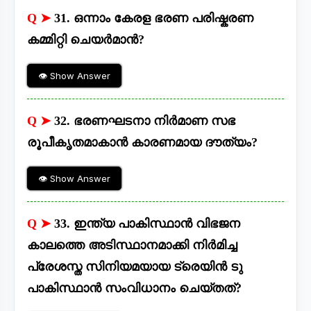
Q ➤
31. ഒന്നാം കേരള ഭരണ പരിഷ്കരണ
കമ്മിറ്റി ചെയർമാൻ?
👁 Show Answer
Q ➤
32. ഭരണഘടനാ നിർമാണ സഭ
രൂപീകൃതമാകാൻ കാരണമായ ദൗത്യം?
👁 Show Answer
Q ➤
33. ഇന്ത്യ പാകിസ്ഥാൻ വിഭജന
കാലത്തെ അടിസ്ഥാനമാക്കി നിർമിച്ച
പ്രേശസ്ത സിനിയമയായ ട്രെയിൻ ടു
പാകിസ്ഥാൻ സംവിധാനം ചെയ്തത്?