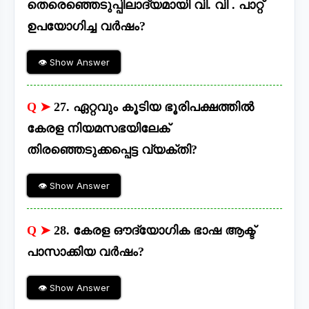
തെരെഞ്ഞെടുപ്പിലാദ്യമായി വി. വി . പാറ്റ്
ഉപയോഗിച്ച വർഷം?
👁 Show Answer
Q ➤
27. ഏറ്റവും കൂടിയ ഭൂരിപക്ഷത്തിൽ
കേരള നിയമസഭയിലേക്
തിരഞ്ഞെടുക്കപ്പെട്ട വ്യക്തി?
👁 Show Answer
Q ➤
28. കേരള ഔദ്യോഗിക ഭാഷ ആക്ട്
പാസാക്കിയ വർഷം?
👁 Show Answer