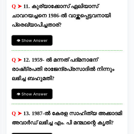
Q ➤
11. കുര്യാക്കോസ് ഏലിയാസ്
ചാവറയച്ചനെ 1986-ൽ വാഴ്ത്തപ്പെട്ടവനായി
പ്രെഖ്യാപിച്ചതാര്?
👁 Show Answer
Q ➤
12. 1959- ൽ മന്നത് പദ്മനാഭന്
രാഷ്‌ട്രപതി രാജേന്ദ്രപ്രസാദിൽ നിന്നും
ലഭിച്ച ബഹുമതി?
👁 Show Answer
Q ➤
13. 1987-ൽ കേരള സാഹിത്യ അക്കാദമി
അവാർഡ് ലഭിച്ച എം. പി മന്മഥന്റെ കൃതി?