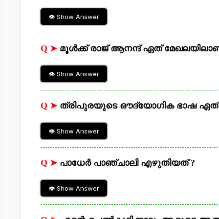
👁 Show Answer
Q ➤
മൂൾക്ക് രാജ് ആനന്ദ് ഏത് മേഖലയിലാ
👁 Show Answer
Q ➤
ത്രിപുരയുടെ ഔദ്യോഗിക ഭാഷ ഏത്
👁 Show Answer
Q ➤
പാധേർ പാഞ്ചാലി എഴുതിയത് ?
👁 Show Answer