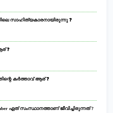
ലെ സാഹിത്യകാരനായിരുന്നു ❓
ര് ❓
തിന്റെ കർത്താവ് ആര് ❓
r ഏത് സംസ്ഥാനത്താണ് ജീവിച്ചിരുന്നത് ?