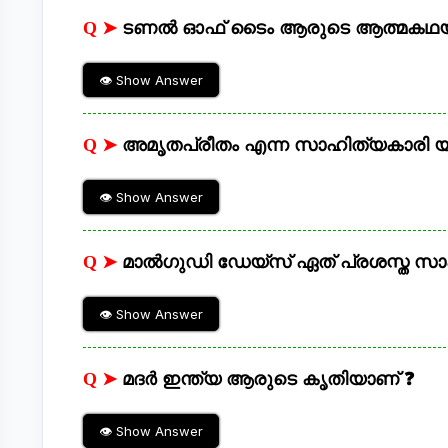
Q ➤
ടണൽ ഓഫ് ടൈം ആരുടെ ആത്മകഥ
👁 Show Answer
Q ➤
അമൃതപ്രീതം എന്ന സാഹിത്യകാരി 
👁 Show Answer
Q ➤
മാൽഗുഡി ഡേയ്സ് ഏത് പ്രശസ്ത സ
👁 Show Answer
Q ➤
മദർ ഇന്ത്യ ആരുടെ കൃതിയാണ് ❓
👁 Show Answer