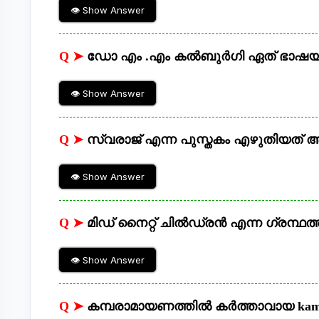
👁 Show Answer
Q ➤
ഡോ എം .എം കൽബുർഗി ഏത് ഭാഷയി
👁 Show Answer
Q ➤
സ്വരാജ് എന്ന പുസ്തകം എഴുതിയത് ആ
👁 Show Answer
Q ➤
മിഡ് നൈറ്റ് ചിൽഡ്രൻ എന്ന ഗ്രന്ഥത്
👁 Show Answer
Q ➤
കമ്പരാമായണത്തിൽ കർത്താവായ kambe