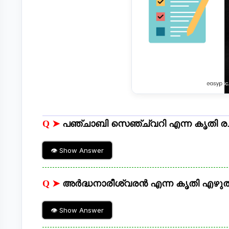
Q ➤
പഞ്ചാബി സെഞ്ച്വറി എന്ന കൃതി രചി
👁 Show Answer
Q ➤
അർദ്ധനാരീശ്വരൻ എന്ന കൃതി എഴു
👁 Show Answer