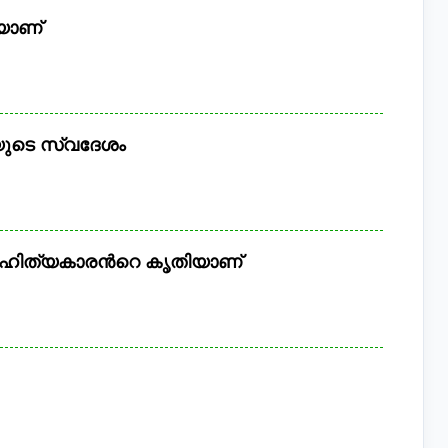
യാണ്
യുടെ സ്വദേശം
ാഹിത്യകാരൻറെ കൃതിയാണ്