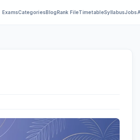
Exams
Categories
Blog
Rank File
Timetable
Syllabus
Jobs