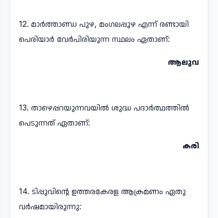
12. മാർത്താണ്ഡ പുഴ, മംഗലപ്പുഴ എന്ന് രണ്ടായി
പെരിയാർ വേർപിരിയുന്ന സ്ഥലം ഏതാണ്:
ആലുവ
13. താഴെപ്പറയുന്നവയിൽ ശുദ്ധ പദാർത്ഥത്തിൽ
പെടുന്നത് ഏതാണ്:
കരി
14. ടിപ്പുവിന്റെ ഉത്തരകേരള ആക്രമണം ഏതു
വർഷമായിരുന്നു: