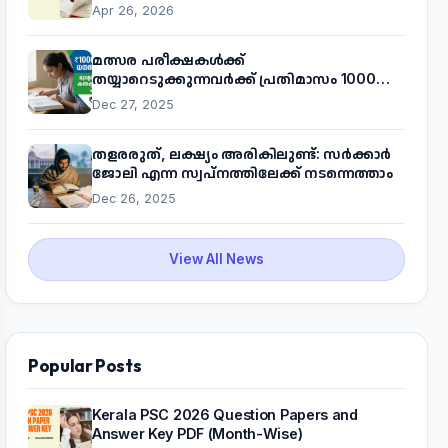
Apr 26, 2026
മത്സര പരീക്ഷകൾക്ക്
തയ്യാറെടുക്കുന്നവർക്ക് പ്രതിമാസം 1000
രൂപ! മുഖ്യമന്ത്രിയുടെ 'കണക്ട് ടു വർക്ക്'
Dec 27, 2025
പദ്ധതിയെക്കുറിച്ച് അറിയാം
തളരരുത്, ലക്ഷ്യം അരികിലുണ്ട്: സർക്കാർ
ജോലി എന്ന സ്വപ്നത്തിലേക്ക് നടന്നെത്താം
Dec 26, 2025
View All News
Popular Posts
Kerala PSC 2026 Question Papers and
Answer Key PDF (Month-Wise)