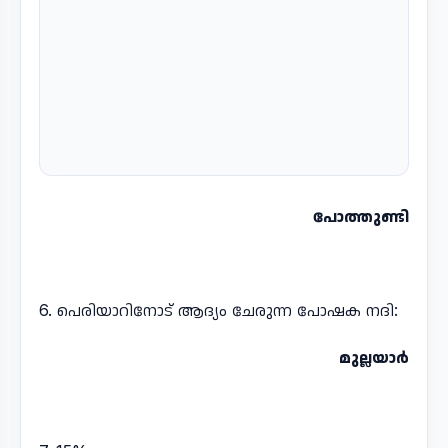
പോത്തുണ്ടി
6. പെരിയാറിനോട് ആദ്യം ചേരുന്ന പോഷക നദി:
മുല്ലയാർ