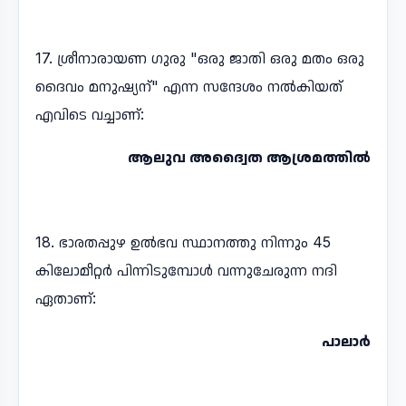
17. ശ്രീനാരായണ ഗുരു "ഒരു ജാതി ഒരു മതം ഒരു
ദൈവം മനുഷ്യന്" എന്ന സന്ദേശം നൽകിയത്
എവിടെ വച്ചാണ്:
ആലുവ അദ്വൈത ആശ്രമത്തിൽ
18. ഭാരതപ്പുഴ ഉൽഭവ സ്ഥാനത്തു നിന്നും 45
കിലോമീറ്റർ പിന്നിടുമ്പോൾ വന്നുചേരുന്ന നദി
ഏതാണ്:
പാലാർ