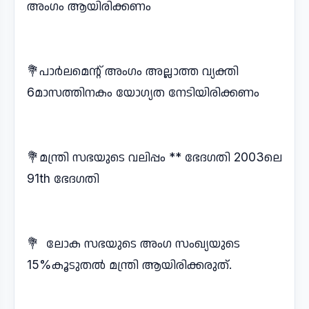
അംഗം ആയിരിക്കണം
💐പാർലമെന്റ് അംഗം അല്ലാത്ത വ്യക്തി
6മാസത്തിനകം യോഗ്യത നേടിയിരിക്കണം
💐മന്ത്രി സഭയുടെ വലിപ്പം ** ഭേദഗതി 2003ലെ
91th ഭേദഗതി
💐 ലോക സഭയുടെ അംഗ സംഖ്യയുടെ
15%കൂടുതൽ മന്ത്രി ആയിരിക്കരുത്.