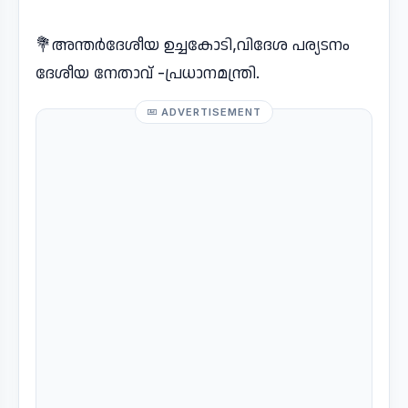
💐അന്തർദേശീയ ഉച്ചകോടി,വിദേശ പര്യടനം
ദേശീയ നേതാവ് -പ്രധാനമന്ത്രി.
ADVERTISEMENT