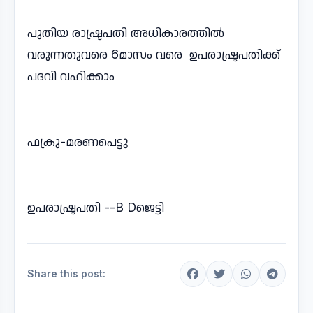
പുതിയ രാഷ്ട്രപതി അധികാരത്തിൽ
വരുന്നതുവരെ 6മാസം വരെ ഉപരാഷ്ട്രപതിക്ക്
പദവി വഹിക്കാം
ഫക്രു-മരണപെട്ടു
ഉപരാഷ്ട്രപതി --B Dജെട്ടി
Share this post: