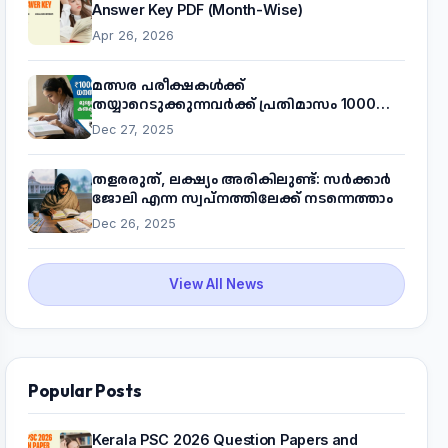
Answer Key PDF (Month-Wise)
Apr 26, 2026
മത്സര പരീക്ഷകൾക്ക്
തയ്യാറെടുക്കുന്നവർക്ക് പ്രതിമാസം 1000
രൂപ! മുഖ്യമന്ത്രിയുടെ 'കണക്ട് ടു വർക്ക്'
Dec 27, 2025
പദ്ധതിയെക്കുറിച്ച് അറിയാം
തളരരുത്, ലക്ഷ്യം അരികിലുണ്ട്: സർക്കാർ
ജോലി എന്ന സ്വപ്നത്തിലേക്ക് നടന്നെത്താം
Dec 26, 2025
View All News
Popular Posts
Kerala PSC 2026 Question Papers and