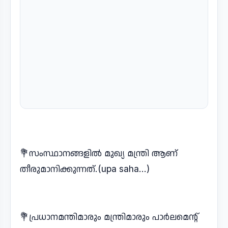
💐സംസ്ഥാനങ്ങളിൽ മുഖ്യ മന്ത്രി ആണ്
തീരുമാനിക്കുന്നത്.(upa saha...)
💐പ്രധാനമന്തിമാരും മന്ത്രിമാരും പാർലമെന്റ്