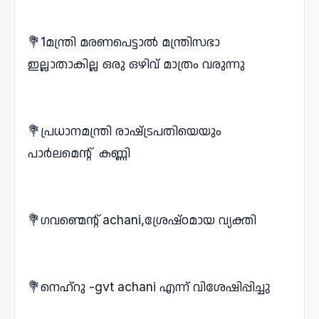
💐1മന്ത്രി മരണപെട്ടാൽ മന്ത്രിസഭാ
ഇല്ലാതാകില്ല ഒരു ഒഴിവ് മാത്രം വരുന്നു
💐പ്രധാനമന്ത്രി രാഷ്‌ട്രപതിയെയും
പാർലമെന്റ് കണ്ണി
💐ഗവണ്മെന്റ് achani,ശ്രേഷ്ഠമായ വ്യക്തി
💐നെഹ്‌റു -gvt achani എന്ന് വിശേഷിപ്പിച്ചു