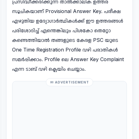
പ്രസിദ്ധീക്കരിക്കുന്ന താൽക്കാലിക ഉത്തര
സൂചികയാണ് Provisional Answer Key. പരീക്ഷ
എഴുതിയ ഉദ്യോഗാർത്ഥികൾക്ക് ഈ ഉത്തരങ്ങൾ
പരിശോദിച്ച് എന്തെങ്കിലും പിശകോ തെറ്റോ
കണ്ടെത്തിയാൽ തങ്ങളുടെ കേരള PSC യുടെ
One Time Registration Profile വഴി പരാതികൾ
സമർപ്പിക്കാം. Profile ലെ Answer Key Complaint
എന്ന ടാബ് വഴി ക്ലെയിം ചെയ്യാം.
ADVERTISEMENT