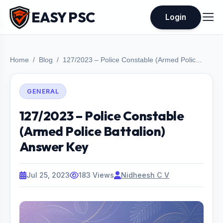
EASY PSC
Login
Home
Blog
127/2023 – Police Constable (Armed Polic...
GENERAL
127/2023 – Police Constable
(Armed Police Battalion)
Answer Key
Jul 25, 2023
183 Views
Nidheesh C V