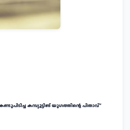
്ടുപിടിച്ച കമ്പ്യൂട്ടിങ്‌ യുഗത്തിന്റെ പിതാവ്‌”