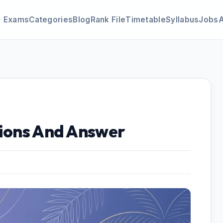
Exams
Categories
Blog
Rank File
Timetable
Syllabus
Jobs
tions And Answer