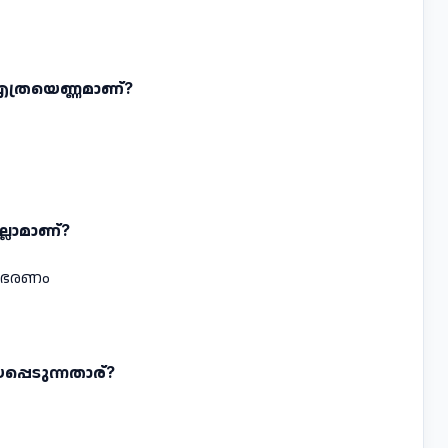
 എത്രയെണ്ണമാണ്‌?
്ലാമാണ്‌?
 സംഭരണം
പ്പെടുന്നതാര്‌?