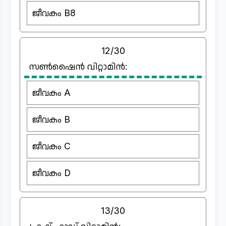
ജീവകം B8
12/30
സൺ‌ഷൈൻ വിറ്റാമിൻ:
ജീവകം A
ജീവകം B
ജീവകം C
ജീവകം D
13/30