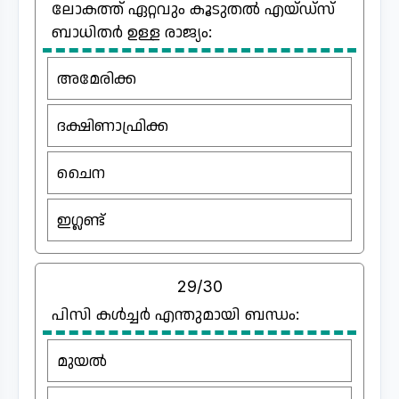
ലോകത്ത് ഏറ്റവും കൂടുതൽ എയ്ഡ്‌സ്
ബാധിതർ ഉള്ള രാജ്യം:
അമേരിക്ക
ദക്ഷിണാഫ്രിക്ക
ചൈന
ഇഗ്ലണ്ട്
29/30
പിസി കൾച്ചർ എന്തുമായി ബന്ധം:
മുയൽ