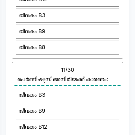
ജീവകം B3
ജീവകം B9
ജീവകം B8
11/30
പെർണീഷ്യസ് അനീമിയക്ക് കാരണം:
ജീവകം B3
ജീവകം B9
ജീവകം B12