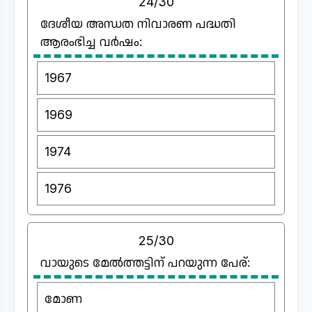
24/30
ദേശീയ അന്ധത നിവാരണ പദ്ധതി
ആരംഭിച്ച വർഷം:
1967
1969
1974
1976
25/30
വായുടെ മേൽത്തട്ടിന് പറയുന്ന പേര്:
മോണ