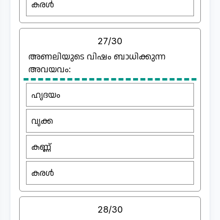
കരൾ
27/30
അണലിയുടെ വിഷം ബാധിക്കുന്ന
അവയവം:
ഹൃദയം
വൃക്ക
കണ്ണ്
കരൾ
28/30