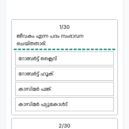
1/30
ജീവകം എന്ന പദം സംഭാവന
ചെയ്തതാര്:
റോബർട്ട്‌ ക്ലൈവ്
റോബർട്ട്‌ ഹൂക്
കാസിമർ ഫങ്ക്
കാസിമർ ഫ്യൂകോൾട്
2/30