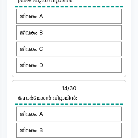
ഫ്രഷ് ഫുഡ്‌ വിറ്റാമിൻ:
ജീവകം A
ജീവകം B
ജീവകം C
ജീവകം D
14/30
ഹോർമോൺ വിറ്റാമിൻ:
ജീവകം A
ജീവകം B