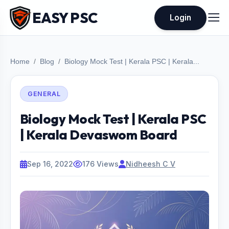
EASY PSC
Login
Home
Blog
Biology Mock Test | Kerala PSC | Kerala...
GENERAL
Biology Mock Test | Kerala PSC
| Kerala Devaswom Board
Sep 16, 2022
176 Views
Nidheesh C V