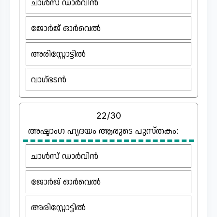
ചാൾസ് ഡാർവിൻ
ജോർജ് ഓർവെൽ
അരിസ്റ്റോട്ടിൽ
വാഗ്ഭടൻ
22/30
അഷ്ടാംഗ ഹൃദയം ആരുടെ പുസ്തകം:
ചാൾസ് ഡാർവിൻ
ജോർജ് ഓർവെൽ
അരിസ്റ്റോട്ടിൽ