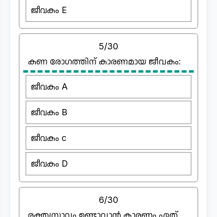
ജീവകം E
5/30
കണ രോഗത്തിന് കാരണമായ ജീവകം:
ജീവകം A
ജീവകം B
ജീവകം c
ജീവകം D
6/30
രക്തസ്രാവം ഉണ്ടാവാൻ കാരണം ഏത്