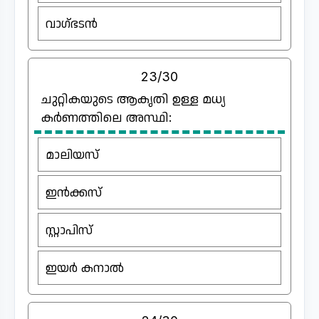
വാഗ്ഭടൻ
23/30
ചുറ്റികയുടെ ആകൃതി ഉള്ള മധ്യ
കർണത്തിലെ അസ്ഥി:
മാലിയസ്
ഇൻക്കസ്
സ്റ്റാപിസ്
ഇയർ കനാൽ