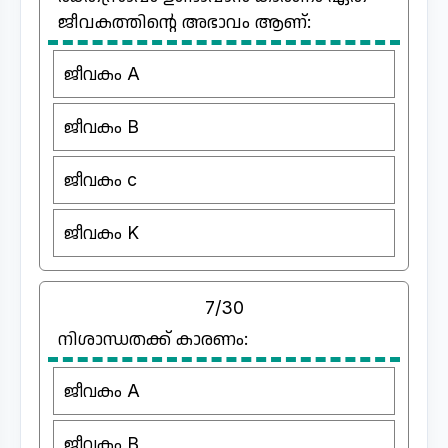
ജീവകത്തിന്റെ അഭാവം ആണ്:
ജീവകം A
ജീവകം B
ജീവകം c
ജീവകം K
7/30
നിശാന്ധതക്ക് കാരണം:
ജീവകം A
ജീവകം B