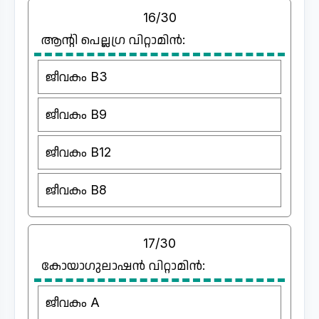
16/30
ആന്റി പെല്ലഗ്ര വിറ്റാമിൻ:
ജീവകം B3
ജീവകം B9
ജീവകം B12
ജീവകം B8
17/30
കോയാഗുലാഷൻ വിറ്റാമിൻ:
ജീവകം A