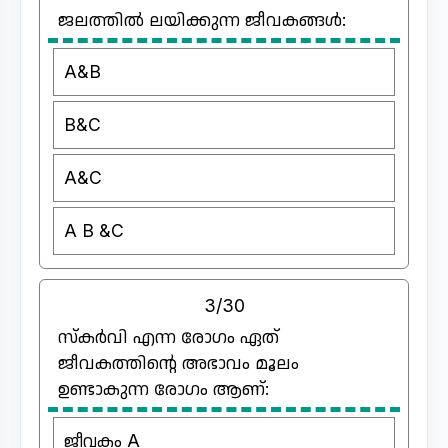
ജലത്തിൽ ലയിക്കുന്ന ജീവകങ്ങൾ:
A&B
B&C
A&C
A B &C
3/30
സ്കർവി എന്ന രോഗം ഏത്
ജീവകത്തിന്റെ അഭാവം മൂലം
ഉണ്ടാകുന്ന രോഗം ആണ്:
ജീവകം A