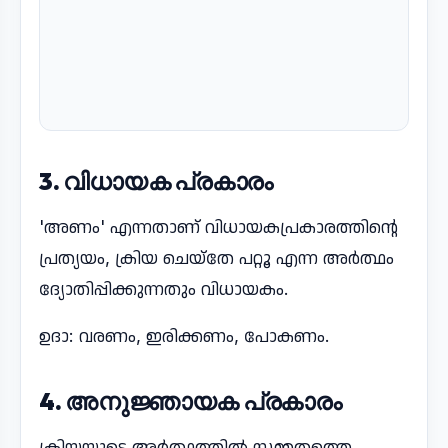
3. വിധായക പ്രകാരം
'അണം' എന്നതാണ് വിധായകപ്രകാരത്തിന്റെ
പ്രത്യയം, ക്രിയ ചെയ്തേ പറ്റൂ എന്ന അർത്ഥം
ദ്യോതിപ്പിക്കുന്നതും വിധായകം.
ഉദാ: വരണം, ഇരിക്കണം, പോകണം.
4. അനുജ്ഞായക പ്രകാരം
ക്രിയയുടെ അർത്ഥത്തിൽ സമ്മതത്തെ