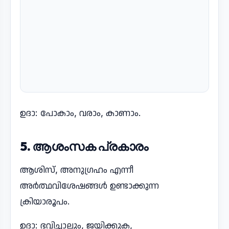
ഉദാ: പോകാം, വരാം, കാണാം.
5. ആശംസക പ്രകാരം
ആശിസ്, അനുഗ്രഹം എന്നീ
അർത്ഥവിശേഷങ്ങൾ ഉണ്ടാക്കുന്ന
ക്രിയാരൂപം.
ഉദാ: ഭവിച്ചാലും, ജയിക്കുക,