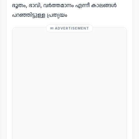
ഭൂതം, ഭാവി, വർത്തമാനം എന്നീ കാലങ്ങൾ
പറഞ്ഞിട്ടുള്ള പ്രത്യയം
ADVERTISEMENT