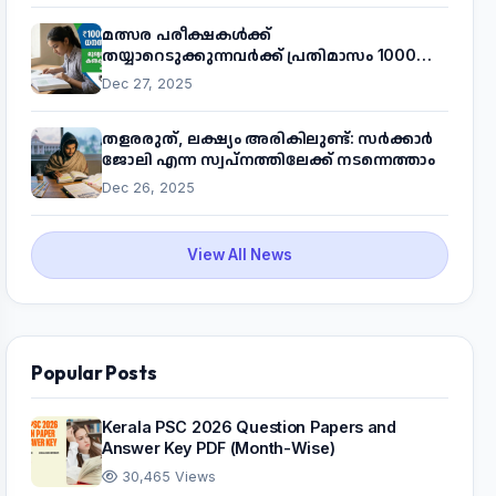
മത്സര പരീക്ഷകൾക്ക്
തയ്യാറെടുക്കുന്നവർക്ക് പ്രതിമാസം 1000
രൂപ! മുഖ്യമന്ത്രിയുടെ 'കണക്ട് ടു വർക്ക്'
Dec 27, 2025
പദ്ധതിയെക്കുറിച്ച് അറിയാം
തളരരുത്, ലക്ഷ്യം അരികിലുണ്ട്: സർക്കാർ
ജോലി എന്ന സ്വപ്നത്തിലേക്ക് നടന്നെത്താം
Dec 26, 2025
View All News
Popular Posts
Kerala PSC 2026 Question Papers and
Answer Key PDF (Month-Wise)
30,465 Views