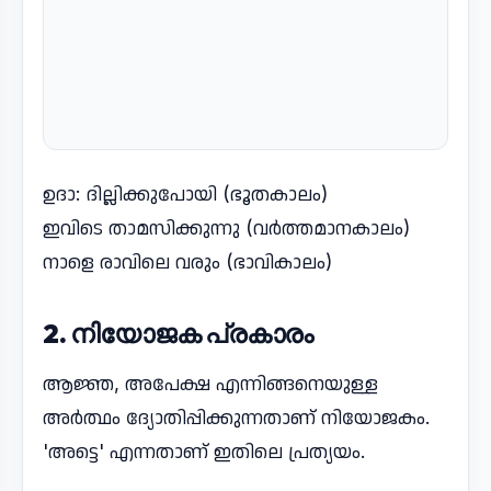
ഉദാ: ദില്ലിക്കുപോയി (ഭൂതകാലം)
ഇവിടെ താമസിക്കുന്നു (വർത്തമാനകാലം)
നാളെ രാവിലെ വരും (ഭാവികാലം)
2. നിയോജക പ്രകാരം
ആജ്ഞ, അപേക്ഷ എന്നിങ്ങനെയുള്ള
അർത്ഥം ദ്യോതിപ്പിക്കുന്നതാണ് നിയോജകം.
'അട്ടെ' എന്നതാണ് ഇതിലെ പ്രത്യയം.