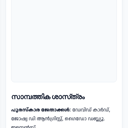
സാമ്പത്തിക ശാസ്​ത്രം
പുരസ്​കാര ജേതാക്കൾ:
ഡേവിഡ് കാര്‍ഡ്,
ജോഷ്വ ഡി ആന്‍ഗ്രിസ്റ്റ്, ഗൈഡോ ഡബ്ല്യൂ.
ഇമ്പെന്‍സ്