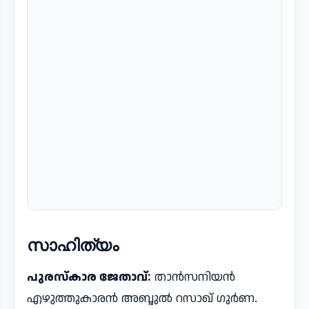
സാഹിത്യം
പുരസ്​കാര ജേതാവ്​:
താന്‍സനിയന്‍
എഴുത്തുകാരൻ അബ്ദുൽ റസാഖ് ഗുര്‍ണ.