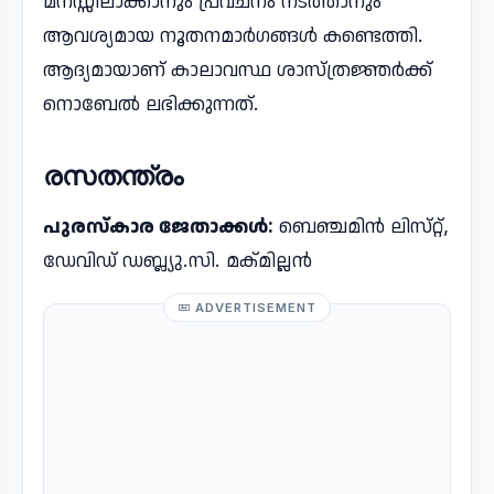
മനസ്സിലാക്കാനും പ്രവചനം നടത്താനും
ആവശ്യമായ നൂതനമാര്‍ഗങ്ങള്‍ കണ്ടെത്തി.
ആദ്യമായാണ് കാലാവസ്ഥ ശാസ്ത്രജ്ഞർക്ക്
നൊബേൽ ലഭിക്കുന്നത്.
രസതന്ത്രം
പുരസ്​കാര ജേതാക്കൾ:
ബെഞ്ചമിന്‍ ലിസ്​റ്റ്​,
ഡേവിഡ് ഡബ്ല്യു.സി. മക്മില്ലൻ
ADVERTISEMENT