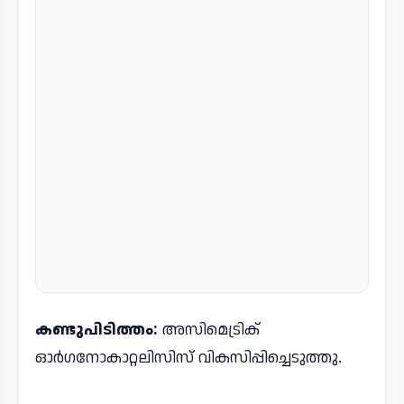
കണ്ടുപിടിത്തം:
അസിമെട്രിക്
ഓര്‍ഗനോകാറ്റലിസിസ് വികസിപ്പിച്ചെടുത്തു.