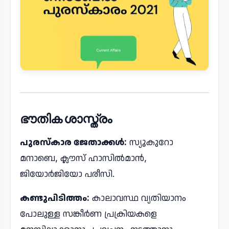
ഭൗതിക ശാസ്ത്രം
പുരസ്​കാര ജേതാക്കൾ:
സ്യൂകുറോ
മനാബെ, ക്ലൗസ് ​ഹാസിൽമാൻ,
ജിയോര്‍ജിയോ പരീസി.
കണ്ടുപിടിത്തം:
കാലാവസ്ഥ വ്യതിയാനം
പോലുള്ള സങ്കീര്‍ണ പ്രക്രിയകളെ