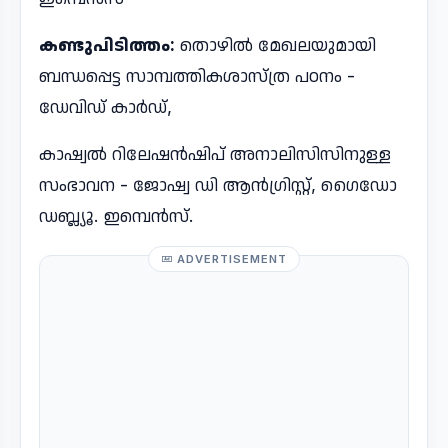
കണ്ടുപിടിത്തം:
തൊഴില്‍ മേഖലയുമായി
ബന്ധപ്പെട്ട സാമ്പത്തികശാസ്ത്ര പഠനം -
ഡേവിഡ് കാര്‍ഡ്​,
കാഷ്വല്‍ റിലേഷന്‍ഷിപ് അനാലിസിസിനുള്ള
സംഭാവന - ജോഷ്വ ഡി ആന്‍ഗ്രിസ്റ്റ്, ഗൈഡോ
ഡബ്ല്യൂ. ഇമ്പെന്‍സ്.
ADVERTISEMENT