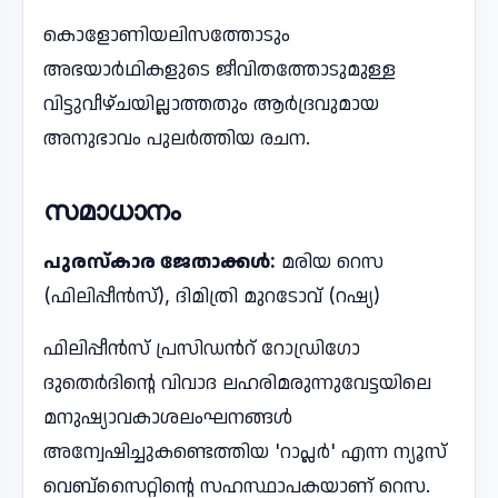
കൊളോണിയലിസത്തോടും
അഭയാര്‍ഥികളുടെ ജീവിതത്തോടുമുള്ള
വിട്ടുവീഴ്ചയില്ലാത്തതും ആര്‍ദ്രവുമായ
അനുഭാവം പുലർത്തിയ രചന.
സമാധാനം
പുരസ്​കാര ജേതാക്കൾ:
മരിയ റെസ
(ഫിലിപ്പീൻസ്​), ദിമിത്രി മുറടോവ്​ (റഷ്യ)
ഫിലിപ്പീൻസ് പ്രസിഡൻറ്​ റോഡ്രിഗോ
ദുതെർദിന്റെ വിവാദ ലഹരിമരുന്നുവേട്ടയിലെ
മനുഷ്യാവകാശലംഘനങ്ങൾ
അന്വേഷിച്ചുകണ്ടെത്തിയ 'റാപ്ലർ' എന്ന ന്യൂസ്
വെബ്സൈറ്റിന്റെ സഹസ്ഥാപകയാണ്​ റെസ.