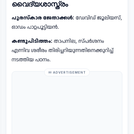
വൈദ്യശാസ്ത്രം
പുരസ്​കാര ​ജേതാക്കൾ:
ഡേവിഡ് ജൂലിയസ്,
ഓഡം പാറ്റപൂട്ടിയൻ.
കണ്ടുപിടിത്തം:
താപനില, സ്പര്‍ശനം
എന്നിവ ശരീരം തിരിച്ചറിയുന്നതിനെക്കുറിച്ച്
നടത്തിയ പഠനം.
ADVERTISEMENT