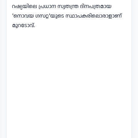
റഷ്യയിലെ പ്രധാന സ്വതന്ത്ര ദിനപത്രമായ
'നൊവയ ഗസറ്റ'യുടെ സ്ഥാപകരിലൊരാളാണ്​
മുറടോവ്.