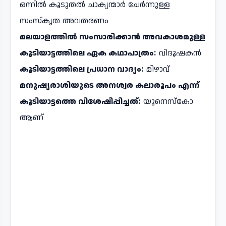
ഒന്നിൽ കൂടുതൽ ചാക്യന്മാർ ചേർന്നുള്ള
സംസ്കൃത അവതരണം
മലയാളത്തിൽ സംസാരിക്കാൻ അവകാശമുള്ള
കൂടിയാട്ടത്തിലെ ഏക കഥാപാത്രം:
വിദൂഷകൻ
കൂടിയാട്ടത്തിലെ പ്രധാന വാദ്യം:
മിഴാവ്
മനുഷ്യരാശിയുടെ അനശ്വര കലാരൂപം എന്ന്
കൂടിയാട്ടത്തെ വിശേഷിപ്പിച്ചത്:
യുനെസ്കോ
ആണ്