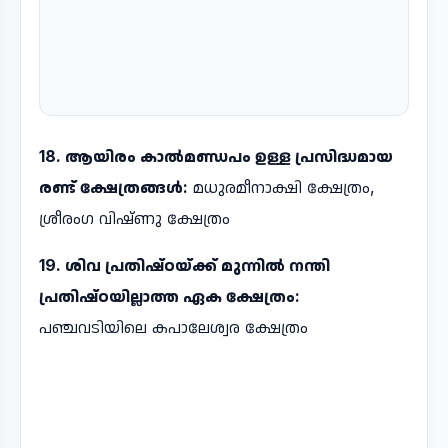
18. ആയിരം കാൽമണ്ഡപം ഉള്ള പ്രസിദ്ധമായ
രണ്ട് ക്ഷേത്രങ്ങൾ:
മധുരമീനാക്ഷി ക്ഷേത്രം,
ശ്രീരംഗ വിഷ്ണു ക്ഷേത്രം
19. ശിവ പ്രതിഷ്ഠയ്ക്ക് മുന്നിൽ നന്തി
പ്രതിഷ്ഠയില്ലാത്ത ഏക ക്ഷേത്രം:
പഞ്ചവടിയിലെ കപാലേശ്വര ക്ഷേത്രം