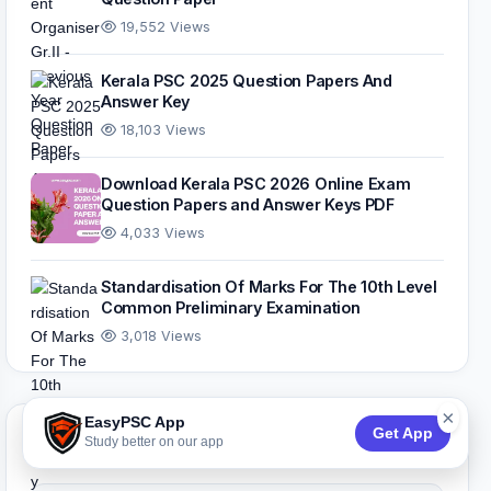
19,552 Views
Kerala PSC 2025 Question Papers And
Answer Key
18,103 Views
Download Kerala PSC 2026 Online Exam
Question Papers and Answer Keys PDF
4,033 Views
Standardisation Of Marks For The 10th Level
Common Preliminary Examination
3,018 Views
×
EasyPSC App
Get App
Browse by Category
Study better on our app