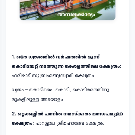
1. ഒരേ ധ്വജത്തിൽ വർഷത്തിൽ മൂന്ന്
കൊടിയേറ്റ് നടത്തുന്ന കേരളത്തിലെ ക്ഷേത്രം:
ഹരിപ്പാട് സുബ്രഹ്മണ്യസ്വാമി ക്ഷേത്രം
ധ്വജം – കൊടിമരം, കൊടി, കൊടിമരത്തിനു
മുകളിലുള്ള അടയാളം
2. ഒറ്റക്കല്ലിൽ പണിത നമസ്കാരം മണ്ഡപമുള്ള
ക്ഷേത്രം:
പാറശ്ശാല ശ്രീമഹാദേവ ക്ഷേത്രം