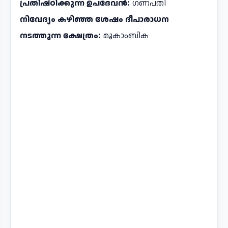
പ്രതിഷ്ഠിക്കുന്ന ഉപദേവൻ:
ഗണപതി
നിവേദ്യം കഴിഞ്ഞ ശേഷം ദീപാരാധന
നടത്തുന്ന ക്ഷേത്രം:
മൂകാംബിക