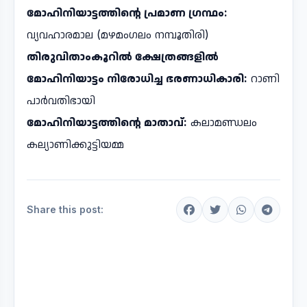
മോഹിനിയാട്ടത്തിന്റെ പ്രമാണ ഗ്രന്ഥം:
വ്യവഹാരമാല (മഴമംഗലം നമ്പൂതിരി)
തിരുവിതാംകൂറിൽ ക്ഷേത്രങ്ങളിൽ
മോഹിനിയാട്ടം നിരോധിച്ച ഭരണാധികാരി:
റാണി
പാർവതിഭായി
മോഹിനിയാട്ടത്തിന്റെ മാതാവ്:
കലാമണ്ഡലം
കല്യാണിക്കുട്ടിയമ്മ
Share this post: