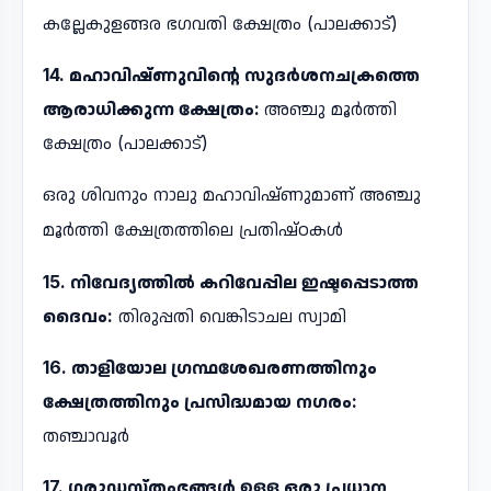
കല്ലേകുളങ്ങര ഭഗവതി ക്ഷേത്രം (പാലക്കാട്)
14. മഹാവിഷ്ണുവിന്റെ സുദർശനചക്രത്തെ
ആരാധിക്കുന്ന ക്ഷേത്രം:
അഞ്ചു മൂർത്തി
ക്ഷേത്രം (പാലക്കാട്)
ഒരു ശിവനും നാലു മഹാവിഷ്ണുമാണ് അഞ്ചു
മൂർത്തി ക്ഷേത്രത്തിലെ പ്രതിഷ്ഠകൾ
15. നിവേദ്യത്തിൽ കറിവേപ്പില ഇഷ്ടപ്പെടാത്ത
ദൈവം:
തിരുപ്പതി വെങ്കിടാചല സ്വാമി
16. താളിയോല ഗ്രന്ഥശേഖരണത്തിനും
ക്ഷേത്രത്തിനും പ്രസിദ്ധമായ നഗരം:
തഞ്ചാവൂർ
17. ഗരുഡസ്തംഭങ്ങൾ ഉള്ള ഒരു പ്രധാന