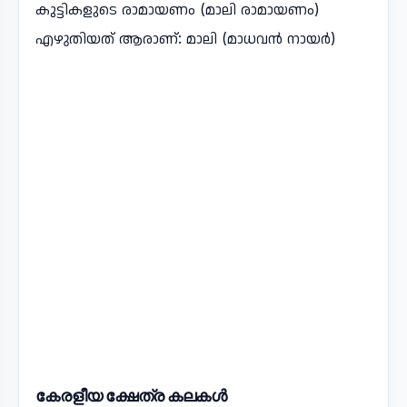
കുട്ടികളുടെ രാമായണം (മാലി രാമായണം)
എഴുതിയത് ആരാണ്: മാലി (മാധവൻ നായർ)
കേരളീയ ക്ഷേത്ര കലകൾ