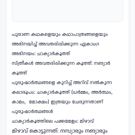
പുരാണ കഥകളെയും കഥാപാത്രങ്ങളെയും
അഭിനയിച്ച് അവതരിപ്പിക്കുന്ന ഏകാംഗ
അഭിനയം: ചാക്യാർകൂത്ത്
സ്ത്രീകൾ അവതരിപ്പിക്കുന്ന കൂത്ത്: നങ്യാർ
കൂത്ത്
പുരുഷാർത്ഥങ്ങളെ കുറിച്ച് അറിവ് നൽകുന്ന
കലാരൂപം: ചാക്യാർകൂത്ത് (ധർമ്മം, അർത്ഥം,
കാമം, മോക്ഷം) ഇത്രയും ചേരുന്നതാണ്
പുരുഷാർത്ഥങ്ങൾ
ചാക്യാർകൂത്തിലെ പക്കമേളം: മിഴാവ്
മിഴാവ് കൊട്ടുന്നത്: നമ്പ്യാരും നങ്യാരും