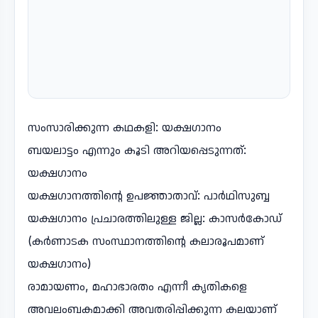
സംസാരിക്കുന്ന കഥകളി: യക്ഷഗാനം
ബയലാട്ടം എന്നും കൂടി അറിയപ്പെടുന്നത്:
യക്ഷഗാനം
യക്ഷഗാനത്തിന്റെ ഉപജ്ഞാതാവ്: പാർഥിസുബ്ബ
യക്ഷഗാനം പ്രചാരത്തിലുള്ള ജില്ല: കാസർകോഡ്
(കർണാടക സംസ്ഥാനത്തിന്റെ കലാരൂപമാണ്
യക്ഷഗാനം)
രാമായണം, മഹാഭാരതം എന്നീ കൃതികളെ
അവലംബകമാക്കി അവതരിപ്പിക്കുന്ന കലയാണ്