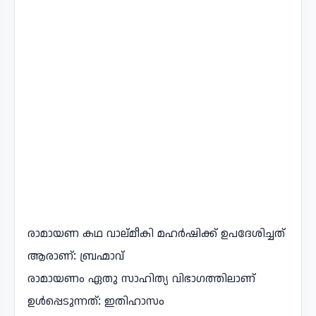
രാമായണ കഥ വാല്മീകി മഹർഷിക്ക് ഉപദേശിച്ചത്
ആരാണ്: ബ്രഹ്മാവ്
രാമായണം ഏതു സാഹിത്യ വിഭാഗത്തിലാണ്
ഉൾപ്പെടുന്നത്: ഇതിഹാസം