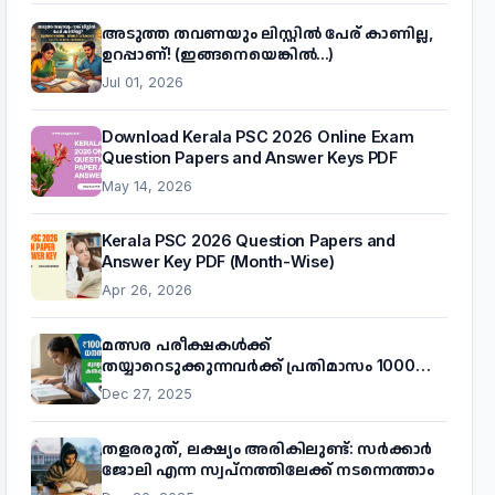
അടുത്ത തവണയും ലിസ്റ്റിൽ പേര് കാണില്ല,
ഉറപ്പാണ്! (ഇങ്ങനെയെങ്കിൽ...)
Jul 01, 2026
Download Kerala PSC 2026 Online Exam
Question Papers and Answer Keys PDF
May 14, 2026
Kerala PSC 2026 Question Papers and
Answer Key PDF (Month-Wise)
Apr 26, 2026
മത്സര പരീക്ഷകൾക്ക്
തയ്യാറെടുക്കുന്നവർക്ക് പ്രതിമാസം 1000
രൂപ! മുഖ്യമന്ത്രിയുടെ 'കണക്ട് ടു വർക്ക്'
Dec 27, 2025
പദ്ധതിയെക്കുറിച്ച് അറിയാം
തളരരുത്, ലക്ഷ്യം അരികിലുണ്ട്: സർക്കാർ
ജോലി എന്ന സ്വപ്നത്തിലേക്ക് നടന്നെത്താം