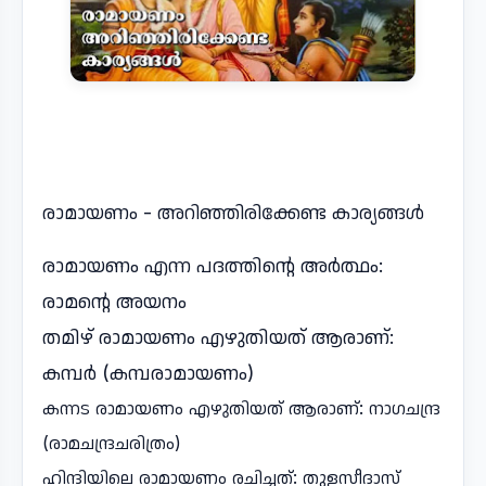
രാമായണം - അറിഞ്ഞിരിക്കേണ്ട കാര്യങ്ങൾ
രാമായണം എന്ന പദത്തിന്റെ അർത്ഥം:
രാമന്റെ അയനം
തമിഴ് രാമായണം എഴുതിയത് ആരാണ്:
കമ്പർ (കമ്പരാമായണം)
കന്നട രാമായണം എഴുതിയത് ആരാണ്: നാഗചന്ദ്ര
(രാമചന്ദ്രചരിത്രം)
ഹിന്ദിയിലെ രാമായണം രചിച്ചത്: തുളസീദാസ്