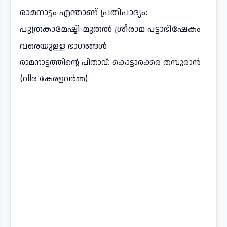
രാമനാട്ടം എന്താണ് പ്രതിപാദ്യം:
പുത്രകാമേഷ്ടി മുതൽ ശ്രീരാമ പട്ടാഭിഷേകം
വരെയുള്ള ഭാഗങ്ങൾ
രാമനാട്ടത്തിന്റെ പിതാവ്: കൊട്ടാരക്കര തമ്പുരാൻ
(വീര കേരളവർമ്മ)