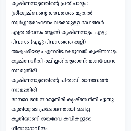
കൃഷ്ണനാട്ടത്തിന്റെ പ്രതിപാദ്യം:
ശ്രീകൃഷ്ണന്റെ അവതാരം മുതൽ
സ്വർഗ്ഗാരോഹണം വരെയുള്ള ഭാഗങ്ങൾ
എത്ര ദിവസം ആണ് കൃഷ്ണനാട്ടം: എട്ടു
ദിവസം (എട്ടു ദിവസത്തെ കളി)
അഷ്ടപദിയാട്ടം എന്നറിയപ്പെടുന്നത്: കൃഷ്ണനാട്ടം
കൃഷ്ണഗീതി രചിച്ചത് ആരാണ്: മാനവേദൻ
സാമൂതിരി
കൃഷ്ണനാട്ടത്തിന്റെ പിതാവ്: മാനവേദൻ
സാമൂതിരി
മാനവേദൻ സാമൂതിരി കൃഷ്ണഗീതി ഏതു
കൃതിയുടെ പ്രചോദനമായി രചിച്ച
കൃതിയാണ്: ജയദേവ കവികളുടെ
ഗീതാഗോവിന്ദം