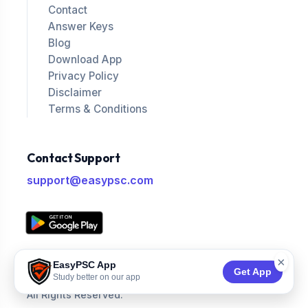
Contact
Answer Keys
Blog
Download App
Privacy Policy
Disclaimer
Terms & Conditions
Contact Support
support@easypsc.com
×
EasyPSC App
Get App
Study better on our app
© 2026
EASY PSC
.
All Rights Reserved.