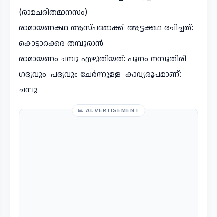
(രാമചരിതമാനസം)
രാമായണകഥ ആസ്പദമാക്കി ആട്ടക്കഥ രചിച്ചത്:
കൊട്ടാരക്കര തമ്പുരാൻ
രാമായണം ചമ്പു എഴുതിയത്: പൂനം നമ്പൂതിരി
ഗദ്യവും പദ്യവും ചേർന്നുള്ള കാവ്യരൂപമാണ്:
ചമ്പു
ADVERTISEMENT