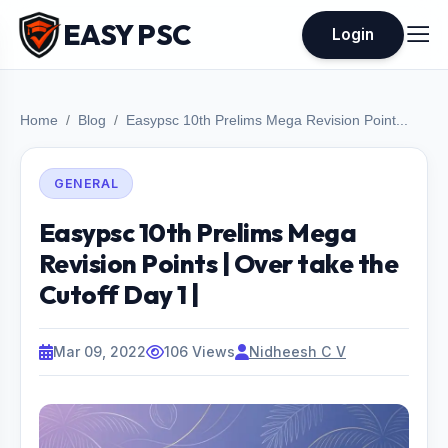
EASY PSC
Login
Home
Blog
Easypsc 10th Prelims Mega Revision Point...
GENERAL
Easypsc 10th Prelims Mega
Revision Points | Over take the
Cutoff Day 1 |
Mar 09, 2022
106 Views
Nidheesh C V