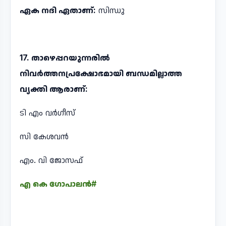
ഏക നദി ഏതാണ്:
സിന്ധു
17. താഴെപ്പറയുന്നരിൽ
നിവർത്തനപ്രക്ഷോഭമായി ബന്ധമില്ലാത്ത
വ്യക്തി ആരാണ്:
ടി എം വർഗീസ്
സി കേശവൻ
എം. വി ജോസഫ്
എ കെ ഗോപാലൻ#