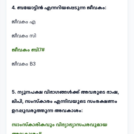
4. ബയോട്ടിൻ എന്നറിയപ്പെടുന്ന ജീവകം:
ജീവകം എ
ജീവകം സി
ജീവകം ബി7#
ജീവകം B3
5. ന്യൂനപക്ഷ വിഭാഗങ്ങൾക്ക് അവരുടെ ഭാഷ,
ലിപി, സംസ്കാരം എന്നിവയുടെ സംരക്ഷണം
ഉറപ്പുവരുത്തുന്ന അവകാശം:
സാംസ്കാരികവും വിദ്യാഭ്യാസപരവുമായ
അവകാശം#