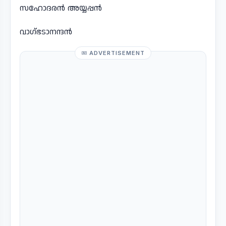
സഹോദരൻ അയ്യപ്പൻ
വാഗ്ഭടാനന്ദൻ
ADVERTISEMENT