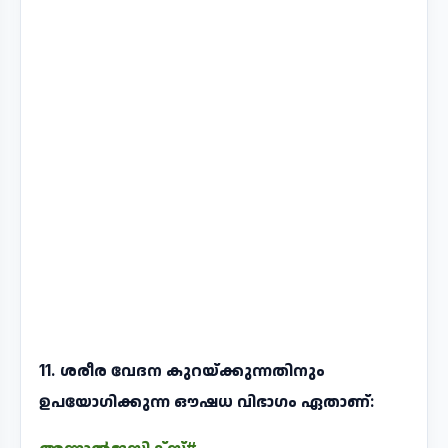
11. ശരീര വേദന കുറയ്ക്കുന്നതിനും
ഉപയോഗിക്കുന്ന ഔഷധ വിഭാഗം ഏതാണ്: