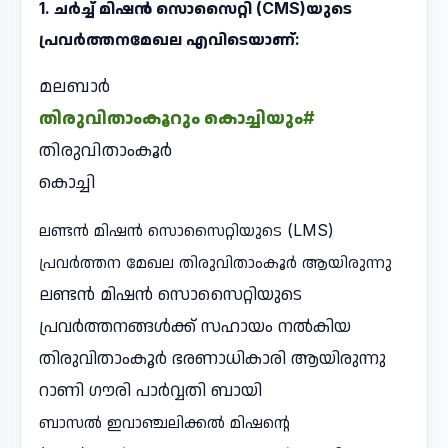
1. ചർച്ച് മിഷൻ സൊസൈറ്റി (CMS)യുടെ
പ്രവർത്തനമേഖല എവിടെയാണ്:
മലബാർ
തിരുവിതാംകൂറും കൊച്ചിയും#
തിരുവിതാംകൂർ
കൊച്ചി
ലണ്ടൻ മിഷൻ സൊസൈറ്റിയുടെ (LMS)
പ്രവർത്തന മേഖല തിരുവിതാംകൂർ ആയിരുന്നു
ലണ്ടൻ മിഷൻ സൊസൈറ്റിയുടെ
പ്രവർത്തനങ്ങൾക്ക് സഹായം നൽകിയ
തിരുവിതാംകൂർ ഭരണാധികാരി ആയിരുന്നു
റാണി ഗൗരി പാർവ്വതി ബായി
ബാസൽ ഇവാഞ്ചലിക്കൽ മിഷന്റെ