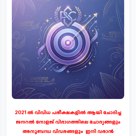
2021 ൽ വിവിധ പരീക്ഷകളിൽ ആയി ചോദിച്ച
ജനറൽ നോളജ് വിഭാഗത്തിലെ ചോദ്യങ്ങളും
അനുബന്ധ വിവരങ്ങളും ഇനി വരാൻ