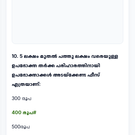
10. 5 ലക്ഷം മുതൽ പത്തു ലക്ഷം വരെയുള്ള
ഉപഭോക്ത തർക്ക പരിഹാരത്തിനായി
ഉപഭോക്താക്കൾ അടയ്ക്കേണ്ട ഫീസ്
എത്രയാണ്:
300 രൂപ
400 രൂപ#
500രൂപ