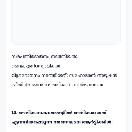
സമപന്തിഭോജനം നടത്തിയത്:
വൈകുണ്ഠസ്വാമികൾ
മിശ്രഭോജനം നടത്തിയത്: സഹോദരൻ അയ്യപ്പൻ
പ്രീതി ഭോജനം നടത്തിയത്: വാഗ്ഭടാനന്ദൻ
14. മൗലികാവകാശങ്ങളിൽ മൗലികമായത്
എന്നറിയപ്പെടുന്ന ഭരണഘടന ആർട്ടിക്കിൾ: