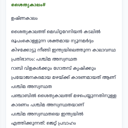
ശൈത്യകാലം#
ഉഷ്ണകാലം
ശൈത്യകാലത്ത് മെഡിറ്ററേനിയൻ കടലിൽ
രൂപംകൊള്ളുന്ന ശക്തമായ ന്യൂനമർദ്ദം
കിഴക്കോട്ടു നീങ്ങി ഇന്ത്യയിലെത്തുന്ന കാലാവസ്ഥ
പ്രതിഭാസം: പശ്ചിമ അസ്വസ്ഥത
റാബി വിളകൾക്കും ഗോതമ്പ് കൃഷിക്കും
പ്രയോജനകരമായ മഴയ്ക്ക് കാരണമായത് ആണ്
പശ്ചിമ അസ്വസ്ഥത
പഞ്ചാബിൽ ശൈത്യകാലത്ത് മഴപെയ്യുന്നതിനുള്ള
കാരണം പശ്ചിമ അസ്വസ്ഥതയാണ്
പശ്ചിമ അസ്വസ്ഥതയെ ഇന്ത്യയിൽ
എത്തിക്കുന്നത്: ജെറ്റ് പ്രവാഹം