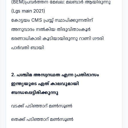
(BEM)പ്രവർത്തന മേഖല: മലബാർ ആയിരുന്നു
(Lgs main 2021)
കോട്ടയം CMS പ്രസ്സ് സ്ഥാപിക്കുന്നതിന്
അനുവാദം നൽകിയ തിരുവിതാംകൂർ
ഭരണാധികാരി കൂടിയായിരുന്നു റാണി ഗൗരി
പാർവതി ബായി
2. പശ്ചിമ അസ്വസ്ഥത എന്ന പ്രതിഭാസം
ഇന്ത്യയുടെ ഏത് കാലവുമായി
ബന്ധപ്പെട്ടിരിക്കുന്നു
വടക്ക് പടിഞ്ഞാറ് മൺസൂൺ
തെക്ക് പടിഞ്ഞാറ് മൺസൂൺ