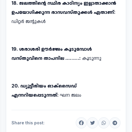
18. ജലത്തിന്റെ സ്ഥിര കാഠിന്യം ഇല്ലാതാക്കാൻ
ഉപയോഗിക്കുന്ന രാസവസ്തുക്കൾ ഏതാണ്:
ഡിറ്റർ ജന്റുകൾ
19. ശരാശരി ഊർജ്ജം കൂടുമ്പോൾ
വസ്തുവിനെ താപനില ...……:
കൂടുന്നു
20. ഡ്യൂട്ടീരിയം ഓക്സൈഡ്
എന്നറിയപ്പെടുന്നത്:
ഘന ജലം
Share this post: