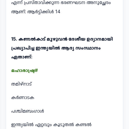
എന്ന് പ്രസ്താവിക്കുന്ന ഭരണഘടന അനുച്ഛേദം
ആണ്: ആർട്ടിക്കിൾ 14
15. കണ്ടൽകാട് മുഴുവൻ ദേശീയ ഉദ്യാനമായി
പ്രഖ്യാപിച്ച ഇന്ത്യയിൽ ആദ്യ സംസ്ഥാനം
ഏതാണ്:
മഹാരാഷ്ട്ര#
തമിഴ്നാട്
കർണാടക
പശ്ചിമബംഗാൾ
ഇന്ത്യയിൽ ഏറ്റവും കൂടുതൽ കണ്ടൽ