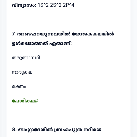
വിന്യാസം:
1S^2 2S^2 2P^4
7. താഴെപ്പറയുന്നവയിൽ യോജകകലയിൽ
ഉൾപ്പെടാത്തത് ഏതാണ്:
തരുണാസ്ഥി
നാരുകല
രക്തം
പേശികല#
8. ബംഗ്ലാദേശിൽ ബ്രഹ്മപുത്ര നദിയെ