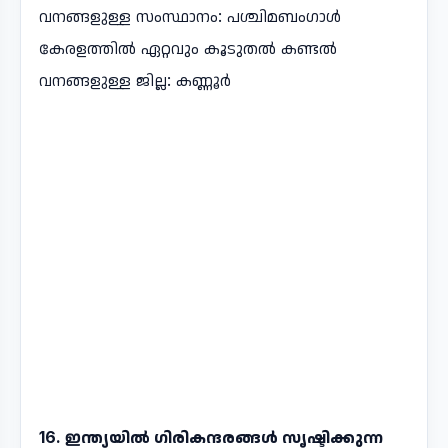
വനങ്ങളുള്ള സംസ്ഥാനം: പശ്ചിമബംഗാൾ
കേരളത്തിൽ ഏറ്റവും കൂടുതൽ കണ്ടൽ
വനങ്ങളുള്ള ജില്ല: കണ്ണൂർ
16. ഇന്ത്യയിൽ ഗിരികന്ദരങ്ങൾ സൃഷ്ടിക്കുന്ന