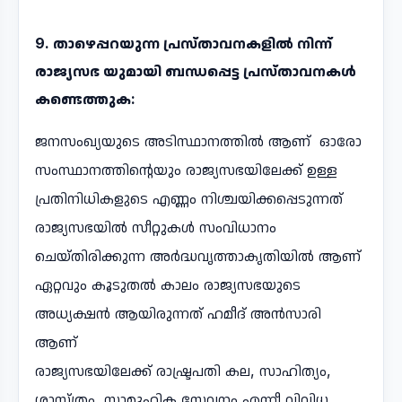
9. താഴെപ്പറയുന്ന പ്രസ്താവനകളിൽ നിന്ന്
രാജ്യസഭ യുമായി ബന്ധപ്പെട്ട പ്രസ്താവനകൾ
കണ്ടെത്തുക:
ജനസംഖ്യയുടെ അടിസ്ഥാനത്തിൽ ആണ് ഓരോ
സംസ്ഥാനത്തിന്റെയും രാജ്യസഭയിലേക്ക് ഉള്ള
പ്രതിനിധികളുടെ എണ്ണം നിശ്ചയിക്കപ്പെടുന്നത്
രാജ്യസഭയിൽ സീറ്റുകൾ സംവിധാനം
ചെയ്തിരിക്കുന്ന അർദ്ധവൃത്താകൃതിയിൽ ആണ്
ഏറ്റവും കൂടുതൽ കാലം രാജ്യസഭയുടെ
അധ്യക്ഷൻ ആയിരുന്നത് ഹമീദ് അൻസാരി
ആണ്
രാജ്യസഭയിലേക്ക് രാഷ്ട്രപതി കല, സാഹിത്യം,
ശാസ്ത്രം, സാമൂഹിക സേവനം എന്നീ വിവിധ