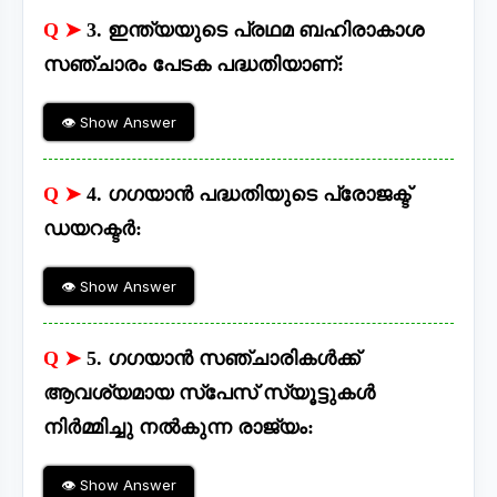
Q ➤
3. ഇന്ത്യയുടെ പ്രഥമ ബഹിരാകാശ
സഞ്ചാരം പേടക പദ്ധതിയാണ്:
👁 Show Answer
Q ➤
4. ഗഗയാൻ പദ്ധതിയുടെ പ്രോജക്ട്
ഡയറക്ടർ:
👁 Show Answer
Q ➤
5. ഗഗയാൻ സഞ്ചാരികൾക്ക്
ആവശ്യമായ സ്പേസ് സ്യൂട്ടുകൾ
നിർമ്മിച്ചു നൽകുന്ന രാജ്യം:
👁 Show Answer