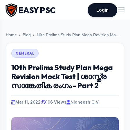
EASY PSC
Login
Home
Blog
10th Prelims Study Plan Mega Revision Mo...
GENERAL
10th Prelims Study Plan Mega
Revision Mock Test | ശാസ്ത്ര
സാങ്കേതിക രംഗം - Part 2
Mar 11, 2022
106 Views
Nidheesh C V