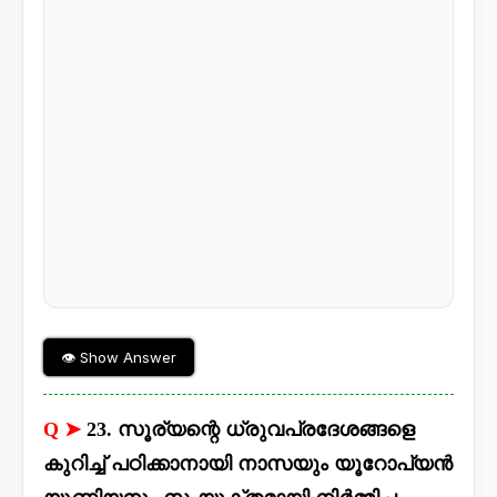
👁 Show Answer
Q ➤
23. സൂര്യന്റെ ധ്രുവപ്രദേശങ്ങളെ
കുറിച്ച് പഠിക്കാനായി നാസയും യൂറോപ്യൻ