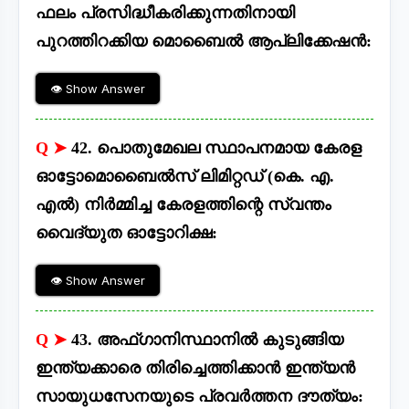
ഫലം പ്രസിദ്ധീകരിക്കുന്നതിനായി
പുറത്തിറക്കിയ മൊബൈൽ ആപ്ലിക്കേഷൻ:
👁 Show Answer
Q ➤
42. പൊതുമേഖല സ്ഥാപനമായ കേരള
ഓട്ടോമൊബൈൽസ് ലിമിറ്റഡ് (കെ. എ.
എൽ) നിർമ്മിച്ച കേരളത്തിന്റെ സ്വന്തം
വൈദ്യുത ഓട്ടോറിക്ഷ:
👁 Show Answer
Q ➤
43. അഫ്ഗാനിസ്ഥാനിൽ കുടുങ്ങിയ
ഇന്ത്യക്കാരെ തിരിച്ചെത്തിക്കാൻ ഇന്ത്യൻ
സായുധസേനയുടെ പ്രവർത്തന ദൗത്യം: