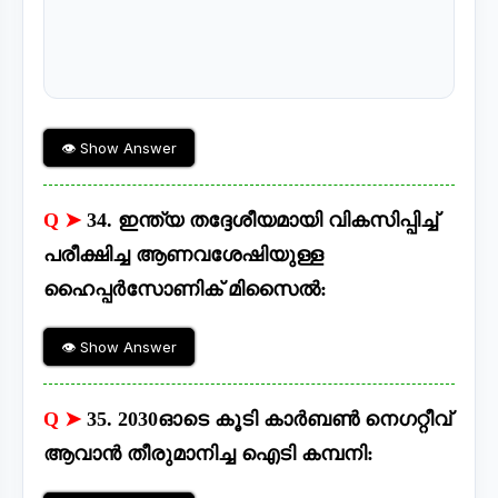
👁 Show Answer
Q ➤
34. ഇന്ത്യ തദ്ദേശീയമായി വികസിപ്പിച്ച്
പരീക്ഷിച്ച ആണവശേഷിയുള്ള
ഹൈപ്പർസോണിക് മിസൈൽ:
👁 Show Answer
Q ➤
35. 2030ഓടെ കൂടി കാർബൺ നെഗറ്റീവ്
ആവാൻ തീരുമാനിച്ച ഐടി കമ്പനി: