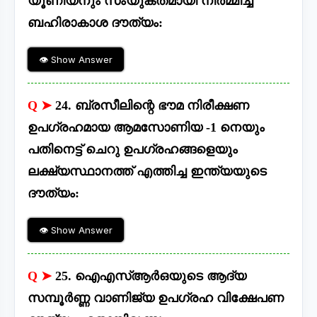
യൂണിയനും സംയുക്തമായി നിർമ്മിച്ച
ബഹിരാകാശ ദൗത്യം:
👁 Show Answer
Q ➤
24. ബ്രസീലിന്റെ ഭൗമ നിരീക്ഷണ
ഉപഗ്രഹമായ ആമസോണിയ -1 നെയും
പതിനെട്ട് ചെറു ഉപഗ്രഹങ്ങളെയും
ലക്ഷ്യസ്ഥാനത്ത് എത്തിച്ച ഇന്ത്യയുടെ
ദൗത്യം:
👁 Show Answer
Q ➤
25. ഐഎസ്ആർഒയുടെ ആദ്യ
സമ്പൂർണ്ണ വാണിജ്യ ഉപഗ്രഹ വിക്ഷേപണ