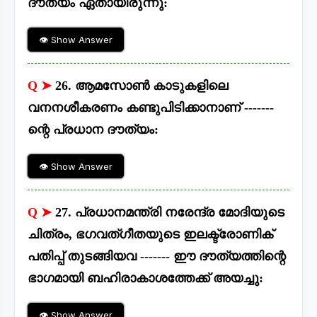
ദൗത്യം ഏതായിരുന്നു:
👁 Show Answer
Q ➤
26. ആമസോൺ കാടുകളിലെ
വനനശീകരണം കണ്ടുപിടിക്കാനാണ് -------
ന്റെ പ്രധാന ദൗത്യം:
👁 Show Answer
Q ➤
27. പ്രധാനമന്ത്രി നരേന്ദ്ര മോദിയുടെ
ചിത്രം, ഭഗവത്ഗീതയുടെ ഇലക്ട്രോണിക്
പതിപ്പ് തുടങ്ങിയവ ------- ഈ ദൗത്യത്തിന്റെ
ഭാഗമായി ബഹിരാകാശത്തേക്ക് അയച്ചു:
👁 Show Answer