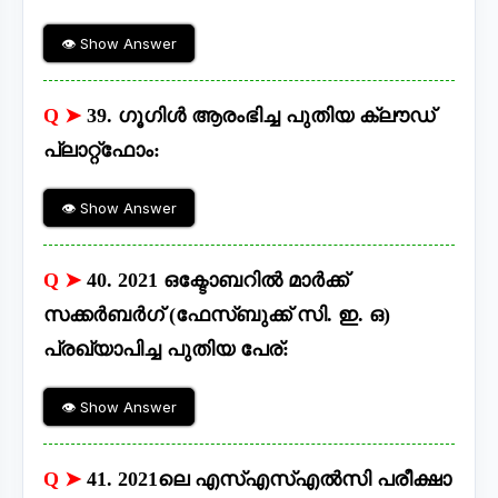
👁 Show Answer
Q ➤
39. ഗൂഗിൾ ആരംഭിച്ച പുതിയ ക്ലൗഡ്
പ്ലാറ്റ്ഫോം:
👁 Show Answer
Q ➤
40. 2021 ഒക്ടോബറിൽ മാർക്ക്
സക്കർബർഗ് (ഫേസ്ബുക്ക് സി. ഇ. ഒ)
പ്രഖ്യാപിച്ച പുതിയ പേര്:
👁 Show Answer
Q ➤
41. 2021ലെ എസ്എസ്എൽസി പരീക്ഷാ