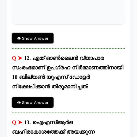
👁 Show Answer
Q ➤
12. ഏത് ഓൺലൈൻ വ്യാപാര
സംരംഭമാണ് ഉപഗ്രഹ നിർമ്മാണത്തിനായി
10 ബില്യൺ യുഎസ് ഡോളർ
നിക്ഷേപിക്കാൻ തീരുമാനിച്ചത്:
👁 Show Answer
Q ➤
13. ഐഎസ്ആർഒ
ബഹിരാകാശത്തേക്ക് അയക്കുന്ന