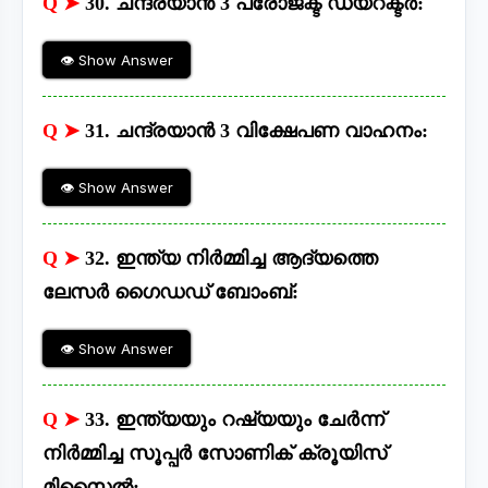
Q ➤
30. ചന്ദ്രയാൻ 3 പ്രോജക്ട് ഡയറക്ടർ:
👁 Show Answer
Q ➤
31. ചന്ദ്രയാൻ 3 വിക്ഷേപണ വാഹനം:
👁 Show Answer
Q ➤
32. ഇന്ത്യ നിർമ്മിച്ച ആദ്യത്തെ
ലേസർ ഗൈഡഡ് ബോംബ്:
👁 Show Answer
Q ➤
33. ഇന്ത്യയും റഷ്യയും ചേർന്ന്
നിർമ്മിച്ച സൂപ്പർ സോണിക് ക്രൂയിസ്
മിസൈൽ: