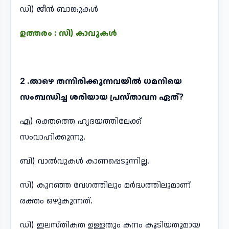
ഡി) ജീൻ ബാങ്കുകൾ
ഉത്തരം : സി) കാവുകൾ
2 .താഴെ തന്നിരിക്കുന്നവയിൽ ധമനിയെ
സംബന്ധിച്ച ശരിയായ പ്രസ്താവന ഏത്?
എ) രക്തത്തെ ഹൃദയത്തിലേക്ക്
സംവാഹിക്കുന്നു.
ബി) വാൽവുകൾ കാണപ്പെടുന്നില്ല.
സി) കുറഞ്ഞ വേഗത്തിലും മർദ്ധത്തിലുമാണ്
രക്തം ഒഴുകുന്നത്.
ഡി) ഇലസ്തികത ഉള്ളതും കനം കൂടിയതുമായ