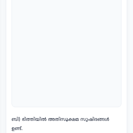
ബി) ഭിത്തിയിൽ അതിസൂക്ഷമ സുഷിരങ്ങൾ
ഉണ്ട്.