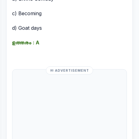
c) Becoming
d) Goat days
ഉത്തരം : A
ADVERTISEMENT