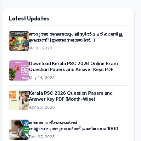
Latest Updates
അടുത്ത തവണയും ലിസ്റ്റിൽ പേര് കാണില്ല,
ഉറപ്പാണ്! (ഇങ്ങനെയെങ്കിൽ...)
Jul 01, 2026
Download Kerala PSC 2026 Online Exam
Question Papers and Answer Keys PDF
May 14, 2026
Kerala PSC 2026 Question Papers and
Answer Key PDF (Month-Wise)
Apr 26, 2026
മത്സര പരീക്ഷകൾക്ക്
തയ്യാറെടുക്കുന്നവർക്ക് പ്രതിമാസം 1000
രൂപ! മുഖ്യമന്ത്രിയുടെ 'കണക്ട് ടു വർക്ക്'
Dec 27, 2025
പദ്ധതിയെക്കുറിച്ച് അറിയാം