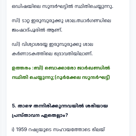
ഒഡിഷയിലെ സുന്ദർഘട്ടിൽ സ്ഥിതിചെയ്യുന്നു.
സി) ടാറ്റ ഇരുമ്പുരുക്കു ശാല.ഝാർഗണ്ഡിലെ
ജംഷാദ്പൂരിൽ ആണ്.
ഡി) വിശ്വാശരയ്യ ഇരുമ്പുരുക്കു ശാല
കർണാടകത്തിലെ ഭദ്രാവതിയിലാണ്.
ഉത്തരം :ബി) ബൊക്കാരോ ജാർഖണ്ഡിൽ
സ്ഥിതി ചെയ്യുന്നു;(റൂർക്കേല സുന്ദർഘട്ട്)
5. താഴെ തന്നിരിക്കുന്നവയിൽ ശരിയായ
പ്രസ്താവന ഏതെല്ലാം?
i) 1959 റഷ്യയുടെ സഹായത്തോടെ ഭിലയ്