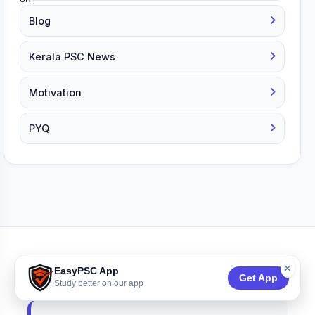
Blog
Kerala PSC News
Motivation
PYQ
EASY PSC
×
EasyPSC App
Get App
Study better on our app