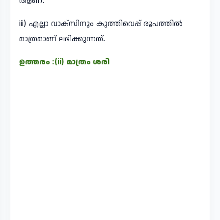
ആണ്.
iii) എല്ലാ വാക്സിനും കുത്തിവെപ്പ് രൂപത്തിൽ
മാത്രമാണ് ലഭിക്കുന്നത്.
ഉത്തരം :(ii) മാത്രം ശരി