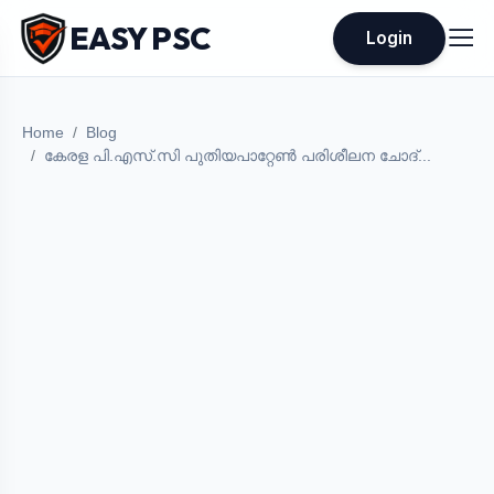
EASY PSC
Login
Home
Blog
കേരള പി.എസ്.സി പുതിയപാറ്റേൺ പരിശീലന ചോദ്...