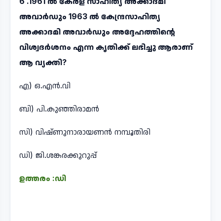
6 .1961 ൽ കേരള സാഹിത്യ അക്കാദമി
അവാർഡും 1963 ൽ കേന്ദ്രസാഹിത്യ
അക്കാദമി അവാർഡും അദ്ദേഹത്തിന്റെ
വിശ്വദർശനം എന്ന കൃതിക്ക് ലഭിച്ചു ആരാണ്
ആ വ്യക്തി?
എ) ഒ.എൻ.വി
ബി) പി.കുഞ്ഞിരാമൻ
സി) വിഷ്ണുനാരായണൻ നമ്പൂതിരി
ഡി) ജി.ശങ്കരക്കുറുപ്പ്
ഉത്തരം :ഡി