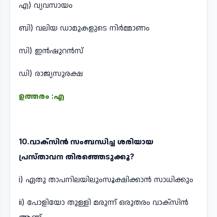
എ) വ്യവസായം
ബി) വലിയ ഡാമുകളുടെ നിർമ്മാണം
സി) ഇൻഷുറൻസ്
ഡി) രാജ്യസുരക്ഷ
ഉത്തരം :എ
10.വാക്‌സിൻ സംബന്ധിച്ച ശരിയായ
പ്രസ്താവന തിരഞ്ഞെടുക്കൂ?
i) ഏതു താപനിലയിലുംസൂക്ഷിക്കാൻ സാധിക്കും
ii) പോളിയോ തുള്ളി മരുന്ന് ഒരുതരം വാക്‌സിൻ