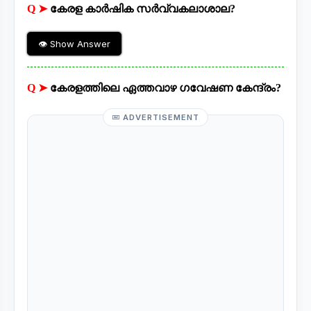
Q ➤
കേരള കാർഷിക സർവ്വകലാശാല?
👁 Show Answer
Q ➤
കേരളത്തിലെ ഏത്തവാഴ ഗവേഷണ കേന്ദ്രം?
ADVERTISEMENT