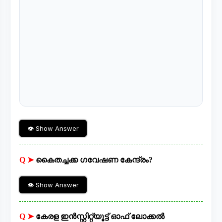
👁 Show Answer
Q ➤
കൈതച്ചക്ക ഗവേഷണ കേന്ദ്രം?
👁 Show Answer
Q ➤
കേരള ഇൻസ്റ്റിറ്റ്യൂട്ട് ഓഫ് ലോക്കൽ