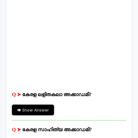
Q ➤
കേരള ലളിതകലാ അക്കാഡമി?
👁 Show Answer
Q ➤
കേരള സാഹിത്യ അക്കാഡമി?