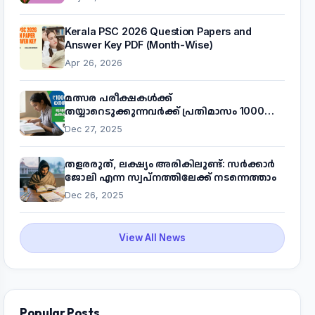
Kerala PSC 2026 Question Papers and
Answer Key PDF (Month-Wise)
Apr 26, 2026
മത്സര പരീക്ഷകൾക്ക്
തയ്യാറെടുക്കുന്നവർക്ക് പ്രതിമാസം 1000
രൂപ! മുഖ്യമന്ത്രിയുടെ 'കണക്ട് ടു വർക്ക്'
Dec 27, 2025
പദ്ധതിയെക്കുറിച്ച് അറിയാം
തളരരുത്, ലക്ഷ്യം അരികിലുണ്ട്: സർക്കാർ
ജോലി എന്ന സ്വപ്നത്തിലേക്ക് നടന്നെത്താം
Dec 26, 2025
View All News
Popular Posts