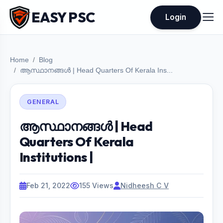
EASY PSC
Login
Home
Blog
ആസ്ഥാനങ്ങൾ | Head Quarters Of Kerala Ins...
GENERAL
ആസ്ഥാനങ്ങൾ | Head
Quarters Of Kerala
Institutions |
Feb 21, 2022
155 Views
Nidheesh C V