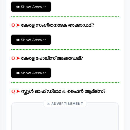
👁 Show Answer
Q ➤
കേരള സംഗീതനാടക അക്കാഡമി?
👁 Show Answer
Q ➤
കേരള പോലീസ് അക്കാഡമി?
👁 Show Answer
Q ➤
സ്കൂൾ ഓഫ് ഡ്രാമ & ഫൈൻ ആർട്സ്?
ADVERTISEMENT