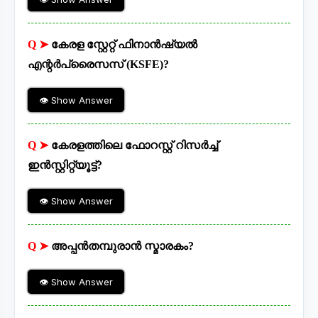
Q ➤
കേരള സ്റ്റേറ്റ് ഫിനാൻഷ്യൽ
എന്റർപ്രൈസസ് (KSFE)?
👁 Show Answer
Q ➤
കേരളത്തിലെ ഫോറസ്റ്റ് റിസർച്ച്
ഇൻസ്റ്റിറ്റ്യൂട്ട്?
👁 Show Answer
Q ➤
അപ്പൻതമ്പുരാൻ സ്മാരകം?
👁 Show Answer