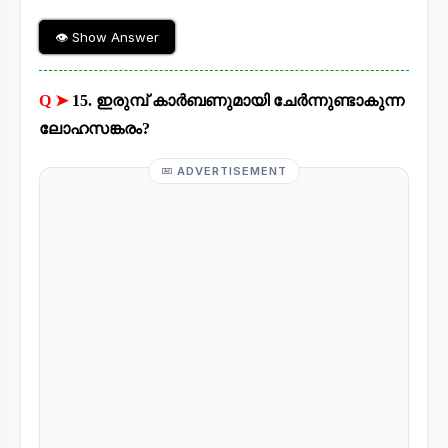
👁 Show Answer
Q ➤
15. ഇരുമ്പ് കാർബണുമായി ചേർന്നുണ്ടാകുന്ന
ലോഹസങ്കരം?
ADVERTISEMENT