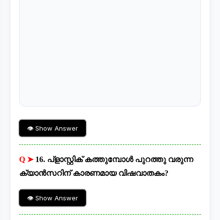
👁 Show Answer
Q ➤
16. പ്ളാസ്റ്റിക് കത്തുമ്പോൾ പുറത്തു വരുന്ന
ക്യാൻസറിന് കാരണമായ വിഷവാതകം?
👁 Show Answer