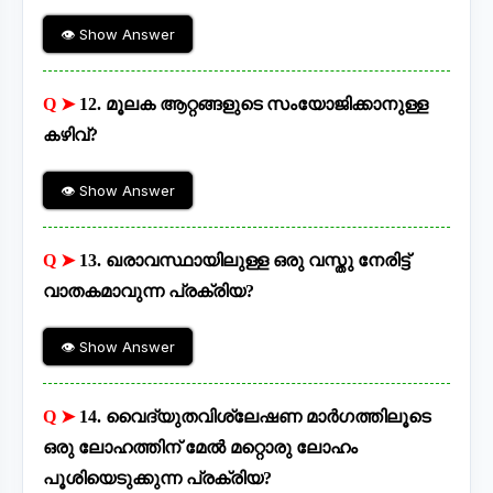
👁 Show Answer
Q ➤
12. മൂലക ആറ്റങ്ങളുടെ സംയോജിക്കാനുള്ള
കഴിവ്?
👁 Show Answer
Q ➤
13. ഖരാവസ്ഥായിലുള്ള ഒരു വസ്തു നേരിട്ട്
വാതകമാവുന്ന പ്രക്രിയ?
👁 Show Answer
Q ➤
14. വൈദ്യുതവിശ്ലേഷണ മാർഗത്തിലൂടെ
ഒരു ലോഹത്തിന് മേൽ മറ്റൊരു ലോഹം
പൂശിയെടുക്കുന്ന പ്രക്രിയ?