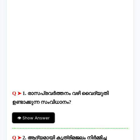
Q ➤
1. രാസപ്രവർത്തനം വഴി വൈദ്യുതി
ഉണ്ടാക്കുന്ന സംവിധാനം?
👁 Show Answer
Q ➤
2. ആദ്യമായി കൃത്രിമജലം നിർമ്മിച്ച