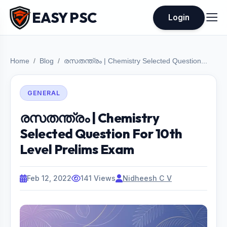
EASY PSC
Login
Home
Blog
രസതന്ത്രം | Chemistry Selected Question...
GENERAL
രസതന്ത്രം | Chemistry
Selected Question For 10th
Level Prelims Exam
Feb 12, 2022
141 Views
Nidheesh C V