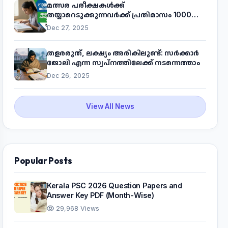
മത്സര പരീക്ഷകൾക്ക്
തയ്യാറെടുക്കുന്നവർക്ക് പ്രതിമാസം 1000
രൂപ! മുഖ്യമന്ത്രിയുടെ 'കണക്ട് ടു വർക്ക്'
Dec 27, 2025
പദ്ധതിയെക്കുറിച്ച് അറിയാം
തളരരുത്, ലക്ഷ്യം അരികിലുണ്ട്: സർക്കാർ
ജോലി എന്ന സ്വപ്നത്തിലേക്ക് നടന്നെത്താം
Dec 26, 2025
View All News
Popular Posts
Kerala PSC 2026 Question Papers and
Answer Key PDF (Month-Wise)
29,968 Views