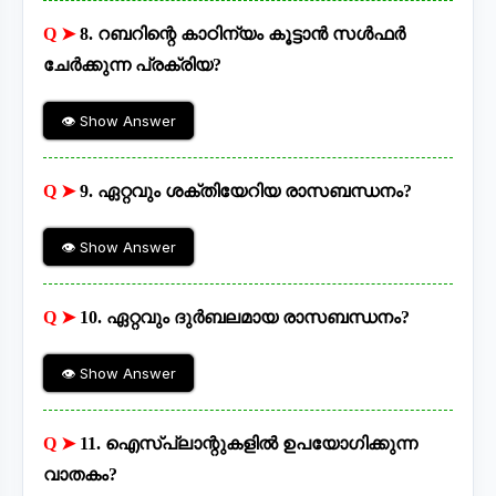
Q ➤
8. റബറിന്റെ കാഠിന്യം കൂട്ടാൻ സൾഫർ
ചേർക്കുന്ന പ്രക്രിയ?
👁 Show Answer
Q ➤
9. ഏറ്റവും ശക്തിയേറിയ രാസബന്ധനം?
👁 Show Answer
Q ➤
10. ഏറ്റവും ദുർബലമായ രാസബന്ധനം?
👁 Show Answer
Q ➤
11. ഐസ്പ്ലാന്റുകളിൽ ഉപയോഗിക്കുന്ന
വാതകം?