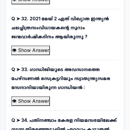
Q ➤
32. 2021 മേയ് 2 ഏത് വിഖ്യാത ഇന്ത്യൻ
ചലച്ചിത്രസംവിധായകന്റെ നൂറാം
ജന്മവാർഷികദിനം ആയിരുന്നു ?
👁 Show Answer
Q ➤
33. ഗാന്ധിജിയുടെ അവസാനത്തെ
പേഴ്സണൽ സെക്രട്ടറിയും സ്വാതന്ത്ര്യസമര
സേനാനിയായിരുന്ന ഗാന്ധിയൻ :
👁 Show Answer
Q ➤
34. പതിനഞ്ചാം കേരള നിയമസഭയിലേക്ക്
നടന്ന തിരഞ്ഞെടുപ്പിൽ ഏറ്റവും കൂടുതൽ