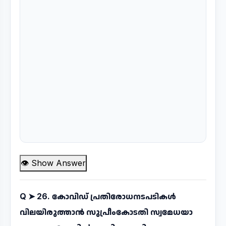
👁 Show Answer
Q ➤
26. കോവിഡ് പ്രതിരോധനടപടികൾ
വിലയിരുത്താൻ സുപ്രീംകോടതി സ്വമേധയാ