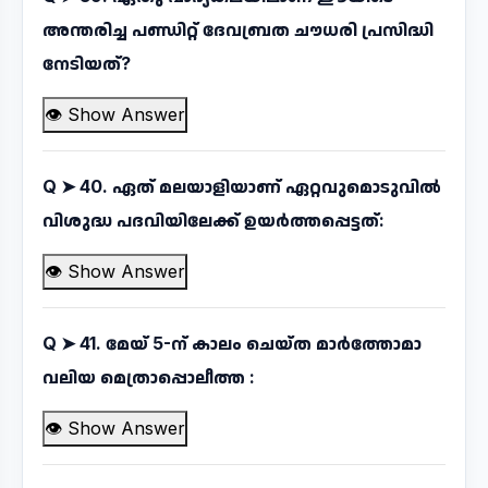
അന്തരിച്ച പണ്ഡിറ്റ് ദേവബ്രത ചൗധരി പ്രസിദ്ധി
നേടിയത്?
👁 Show Answer
Q ➤
40. ഏത് മലയാളിയാണ് ഏറ്റവുമൊടുവിൽ
വിശുദ്ധ പദവിയിലേക്ക് ഉയർത്തപ്പെട്ടത്:
👁 Show Answer
Q ➤
41. മേയ് 5-ന് കാലം ചെയ്ത മാർത്തോമാ
വലിയ മെത്രാപ്പൊലീത്ത :
👁 Show Answer