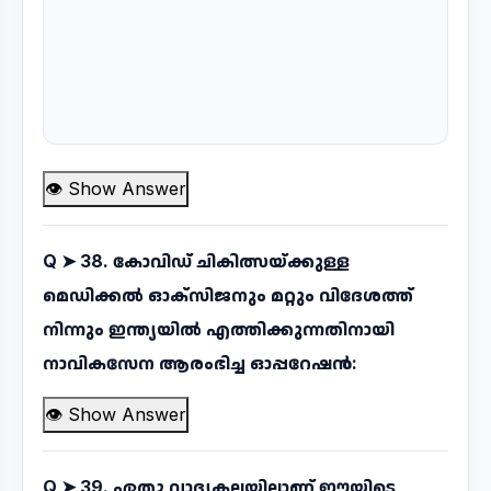
👁 Show Answer
Q ➤
38. കോവിഡ് ചികിത്സയ്ക്കുള്ള
മെഡിക്കൽ ഓക്സിജനും മറ്റും വിദേശത്ത്
നിന്നും ഇന്ത്യയിൽ എത്തിക്കുന്നതിനായി
നാവികസേന ആരംഭിച്ച ഓപ്പറേഷൻ:
👁 Show Answer
Q ➤
39. ഏതു വാദ്യകലയിലാണ് ഈയിടെ