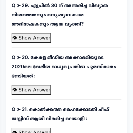
Q ➤
29. ഏപ്രിൽ 30 ന് അന്തരിച്ച വിഖ്യാത
നിയമജ്ഞനും മനുഷ്യാവകാശ
അഭിഭാഷകനും ആയ വ്യക്തി?
👁 Show Answer
Q ➤
30. കേരള മീഡിയ അക്കാദമിയുടെ
2020ലെ ദേശീയ മാധ്യമ പ്രതിഭാ പുരസ്കാരം
നേടിയത് :
👁 Show Answer
Q ➤
31. കൊൽക്കത്ത ഹൈക്കോടതി ചീഫ്
ജസ്റ്റിസ് ആയി വിരമിച്ച മലയാളി :
👁 Show Answer