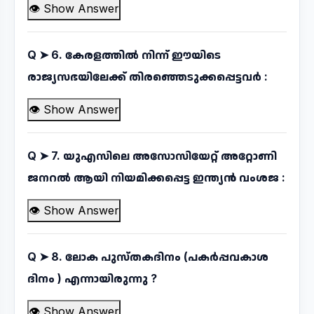
👁 Show Answer
Q ➤
6. കേരളത്തിൽ നിന്ന് ഈയിടെ
രാജ്യസഭയിലേക്ക് തിരഞ്ഞെടുക്കപ്പെട്ടവർ :
👁 Show Answer
Q ➤
7. യുഎസിലെ അസോസിയേറ്റ് അറ്റോണി
ജനറൽ ആയി നിയമിക്കപ്പെട്ട ഇന്ത്യൻ വംശജ :
👁 Show Answer
Q ➤
8. ലോക പുസ്തകദിനം (പകർപ്പവകാശ
ദിനം ) എന്നായിരുന്നു ?
👁 Show Answer