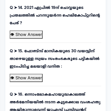
Q ➤
14. 2021 ഏപ്രിൽ 19ന് ചൊവ്വയുടെ
പ്രതലത്തിൽ പറന്നുയർന്ന ഹെലികോപ്റ്ററിന്റെ
പേര് ?
👁 Show Answer
Q ➤
15. ഫോബ്സ് മാസികയുടെ 30 വയസ്സിന്
താഴെയുള്ള സ്വയം സംരംഭകരുടെ പട്ടികയിൽ
ഇടംപിടിച്ച മലയാളി വനിത :
👁 Show Answer
Q ➤
16. ഒന്നാംലോകമഹായുദ്ധകാലത്ത്
അർമേനിയയിൽ നടന്ന കൂട്ടക്കൊല വംശഹത്യ
ആയിരുന്നുവെന്ന് യുഎസ് പ്രസിഡൻറ്