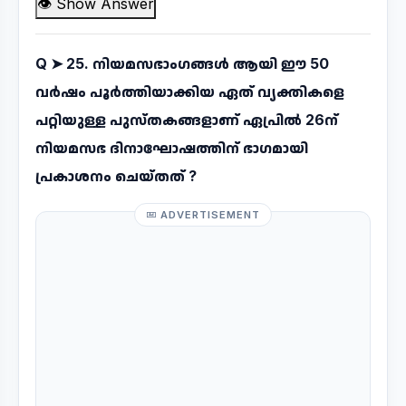
👁 Show Answer
Q ➤
25. നിയമസഭാംഗങ്ങൾ ആയി ഈ 50
വർഷം പൂർത്തിയാക്കിയ ഏത് വ്യക്തികളെ
പറ്റിയുള്ള പുസ്തകങ്ങളാണ് ഏപ്രിൽ 26ന്
നിയമസഭ ദിനാഘോഷത്തിന് ഭാഗമായി
പ്രകാശനം ചെയ്തത് ?
ADVERTISEMENT