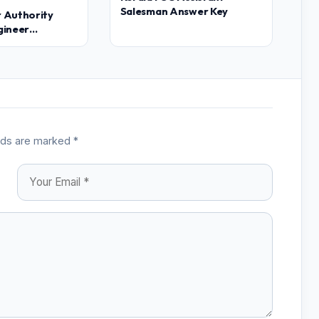
Salesman Answer Key
 Authority
gineer
Answer Key
elds are marked *