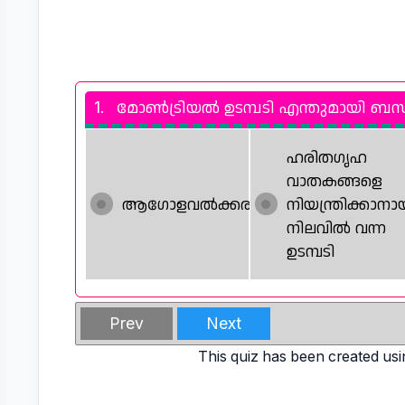
1.
മോൺട്രിയൽ ഉടമ്പടി എന്തുമായി ബന്ധപ്പ
ഹരിതഗൃഹ
വാതകങ്ങളെ
ആഗോളവൽക്കരണം
നിയന്ത്രിക്കാനാ
നിലവിൽ വന്ന
ഉടമ്പടി
Prev
Next
This quiz has been created usi