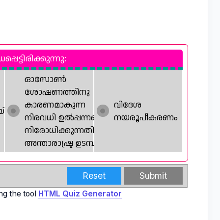
െട്ടിരിക്കുന്നു:
ഓസോൺ
ശോഷണത്തിനു
കാരണമാകുന്ന
വിദേശ
യി
നിരവധി ഉൽപ്പന്നങ്ങളെ
നയരൂപീകരണം
നിരോധിക്കുന്നതിനുള്ള
അന്താരാഷ്ട്ര ഉടമ്പടി
Reset
Submit
ng the tool
HTML Quiz Generator