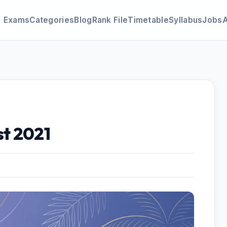
Exams
Categories
Blog
Rank File
Timetable
Syllabus
Jobs
st 2021