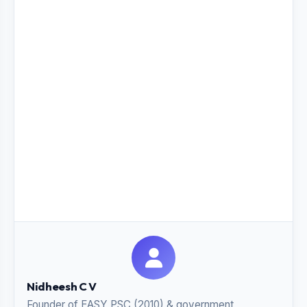
Nidheesh C V
Founder of EASY PSC (2010) & government