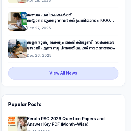
Apr 26, 2026
മത്സര പരീക്ഷകൾക്ക്
തയ്യാറെടുക്കുന്നവർക്ക് പ്രതിമാസം 1000
രൂപ! മുഖ്യമന്ത്രിയുടെ 'കണക്ട് ടു വർക്ക്'
Dec 27, 2025
പദ്ധതിയെക്കുറിച്ച് അറിയാം
തളരരുത്, ലക്ഷ്യം അരികിലുണ്ട്: സർക്കാർ
ജോലി എന്ന സ്വപ്നത്തിലേക്ക് നടന്നെത്താം
Dec 26, 2025
View All News
Popular Posts
Kerala PSC 2026 Question Papers and
Answer Key PDF (Month-Wise)