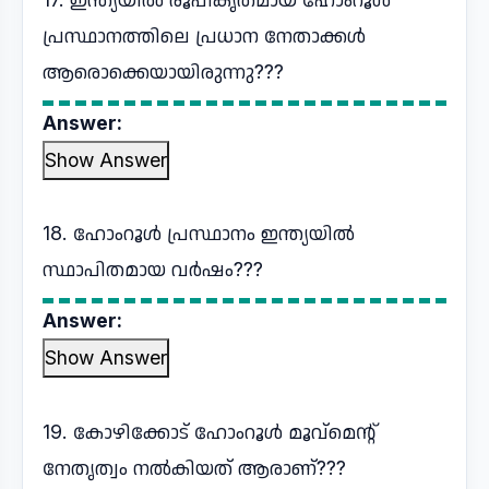
പ്രസ്ഥാനത്തിലെ പ്രധാന നേതാക്കൾ
ആരൊക്കെയായിരുന്നു???
Answer:
Show Answer
18. ഹോംറൂൾ പ്രസ്ഥാനം ഇന്ത്യയിൽ
സ്ഥാപിതമായ വർഷം???
Answer:
Show Answer
19. കോഴിക്കോട് ഹോംറൂൾ മൂവ്മെന്റ്
നേതൃത്വം നൽകിയത് ആരാണ്???