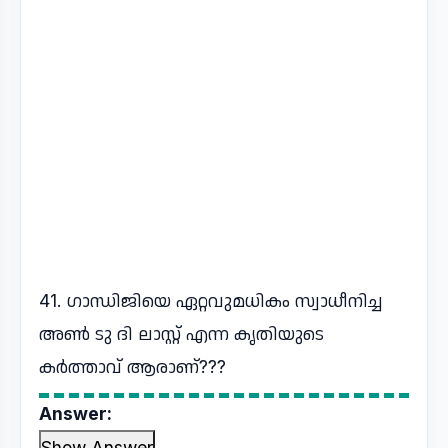
41. ഗാന്ധിജിയെ ഏറ്റവുമധികം സ്വാധീനിച്ച
അൺ ടു ദി ലാസ്റ്റ് എന്ന കൃതിയുടെ
കർത്താവ് ആരാണ്???
Answer:
Show Answer