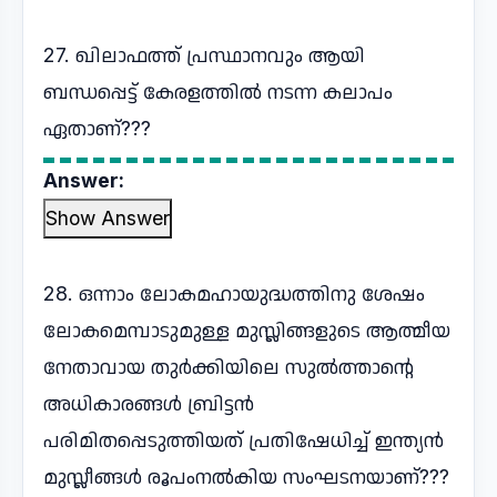
27. ഖിലാഫത്ത് പ്രസ്ഥാനവും ആയി
ബന്ധപ്പെട്ട് കേരളത്തിൽ നടന്ന കലാപം
ഏതാണ്???
Answer:
Show Answer
28. ഒന്നാം ലോകമഹായുദ്ധത്തിനു ശേഷം
ലോകമെമ്പാടുമുള്ള മുസ്ലിങ്ങളുടെ ആത്മീയ
നേതാവായ തുർക്കിയിലെ സുൽത്താന്റെ
അധികാരങ്ങൾ ബ്രിട്ടൻ
പരിമിതപ്പെടുത്തിയത് പ്രതിഷേധിച്ച് ഇന്ത്യൻ
മുസ്ലീങ്ങൾ രൂപംനൽകിയ സംഘടനയാണ്???