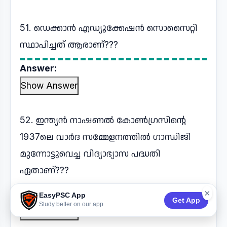
51. ഡെക്കാൻ എഡ്യൂക്കേഷൻ സൊസൈറ്റി
സ്ഥാപിച്ചത് ആരാണ്???
Answer:
Show Answer
52. ഇന്ത്യൻ നാഷണൽ കോൺഗ്രസിന്റെ
1937ലെ വാർദ സമ്മേളനത്തിൽ ഗാന്ധിജി
മുന്നോട്ടുവെച്ച വിദ്യാഭ്യാസ പദ്ധതി
ഏതാണ്???
×
Answer:
EasyPSC App
Get App
Study better on our app
Show Answer