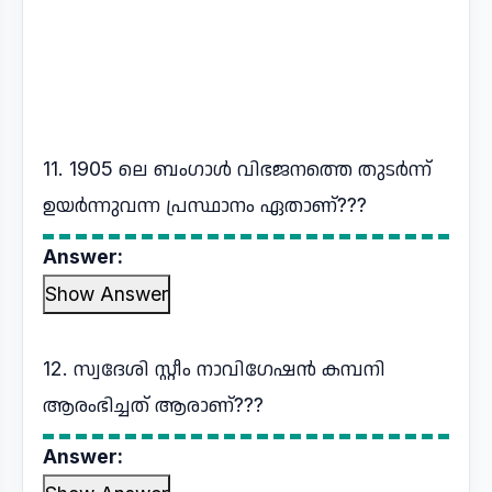
11. 1905 ലെ ബംഗാൾ വിഭജനത്തെ തുടർന്ന്
ഉയർന്നുവന്ന പ്രസ്ഥാനം ഏതാണ്???
Answer:
Show Answer
12. സ്വദേശി സ്റ്റീം നാവിഗേഷൻ കമ്പനി
ആരംഭിച്ചത് ആരാണ്???
Answer: