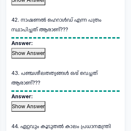
42. നാഷണൽ ഹെറാൾഡ് എന്ന പത്രം
സ്ഥാപിച്ചത് ആരാണ്???
Answer:
Show Answer
43. പഞ്ചശീലതത്വങ്ങൾ ഒപ്പ് വെച്ചത്
ആരാണ്???
Answer:
Show Answer
44. ഏറ്റവും കൂടുതൽ കാലം പ്രധാനമന്ത്രി