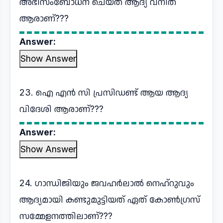
അഭിസംബോധന ചെയ്ത ആദ്യ വനിത
ആരാണ്???
Answer:
Show Answer
23. ഐ എൻ സി പ്രസിഡണ്ട് ആയ ആദ്യ
വിദേശി ആരാണ്???
Answer:
Show Answer
24. ഗാന്ധിജിയും ജവഹർലാൽ നെഹ്റുവും
ആദ്യമായി കണ്ടുമുട്ടിയത് ഏത് കോൺഗ്രസ്
സമ്മേളനത്തിലാണ്???