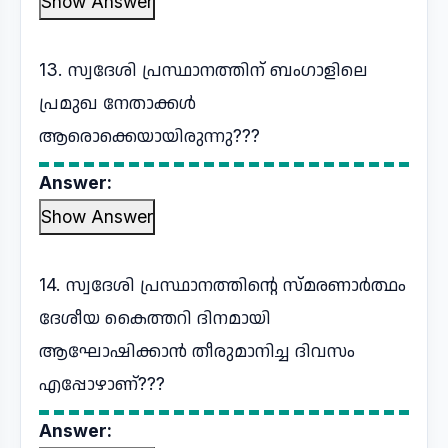
Show Answer
13. സ്വദേശി പ്രസ്ഥാനത്തിന് ബംഗാളിലെ
പ്രമുഖ നേതാക്കൾ
ആരൊക്കെയായിരുന്നു???
Answer:
Show Answer
14. സ്വദേശി പ്രസ്ഥാനത്തിന്റെ സ്മരണാർത്ഥം
ദേശീയ കൈത്തറി ദിനമായി
ആഘോഷിക്കാൻ തീരുമാനിച്ച ദിവസം
എപ്പോഴാണ്???
Answer: