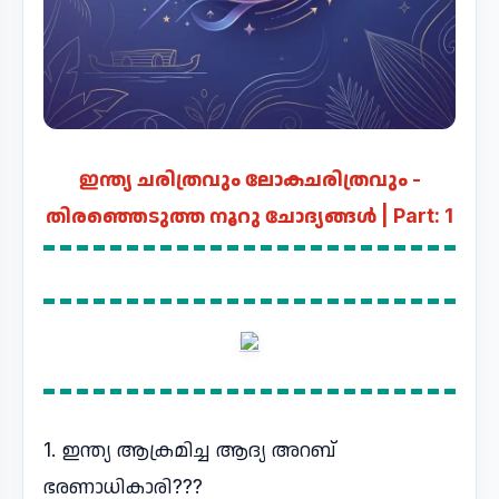
ഇന്ത്യ ചരിത്രവും ലോകചരിത്രവും -
തിരഞ്ഞെടുത്ത നൂറു ചോദ്യങ്ങൾ | Part: 1
1. ഇന്ത്യ ആക്രമിച്ച ആദ്യ അറബ്
ഭരണാധികാരി???