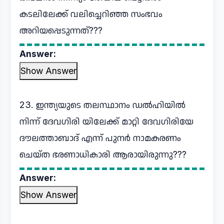
കടലിലേക്ക് വലിച്ചെറിഞ്ഞ സംഭവം
അറിയപ്പെടുന്നത്???
Answer:
Show Answer
23. ഇന്ത്യയുടെ തലസ്ഥാനം ഡൽഹിയിൽ
നിന്ന് ദേവഗിരി യിലേക്ക് മാറ്റി ദേവഗിരിയേ
ദൗലത്താബാദ് എന്ന് പുനർ നാമകരണം
ചെയ്ത ഭരണാധികാരി ആരായിരുന്നു???
Answer:
Show Answer