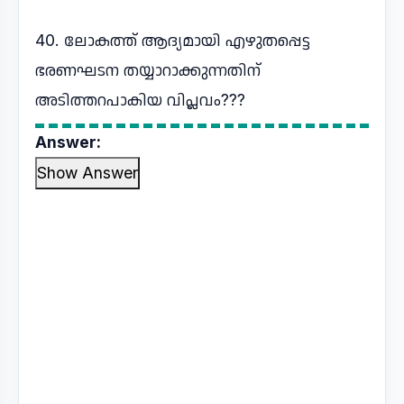
40. ലോകത്ത് ആദ്യമായി എഴുതപ്പെട്ട
ഭരണഘടന തയ്യാറാക്കുന്നതിന്
അടിത്തറപാകിയ വിപ്ലവം???
Answer:
Show Answer