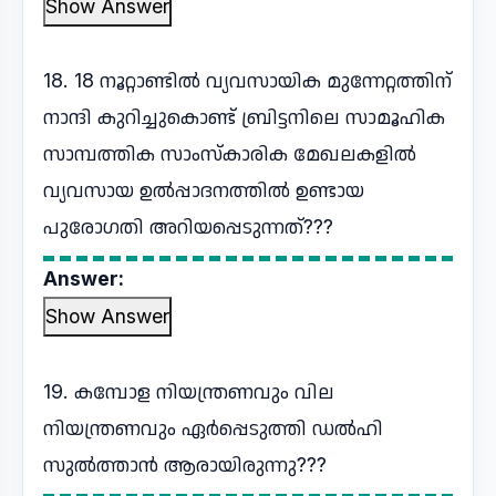
Show Answer
18. 18 നൂറ്റാണ്ടിൽ വ്യവസായിക മുന്നേറ്റത്തിന്
നാന്ദി കുറിച്ചുകൊണ്ട് ബ്രിട്ടനിലെ സാമൂഹിക
സാമ്പത്തിക സാംസ്കാരിക മേഖലകളിൽ
വ്യവസായ ഉൽപ്പാദനത്തിൽ ഉണ്ടായ
പുരോഗതി അറിയപ്പെടുന്നത്???
Answer:
Show Answer
19. കമ്പോള നിയന്ത്രണവും വില
നിയന്ത്രണവും ഏർപ്പെടുത്തി ഡൽഹി
സുൽത്താൻ ആരായിരുന്നു???