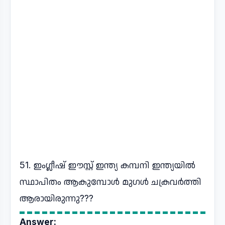
51. ഇംഗ്ലീഷ് ഈസ്റ്റ് ഇന്ത്യ കമ്പനി ഇന്ത്യയിൽ
സ്ഥാപിതം ആകുമ്പോൾ മുഗൾ ചക്രവർത്തി
ആരായിരുന്നു???
Answer: