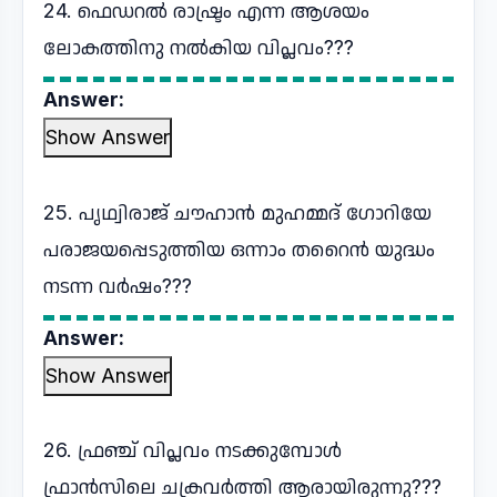
24. ഫെഡറൽ രാഷ്ട്രം എന്ന ആശയം
ലോകത്തിനു നൽകിയ വിപ്ലവം???
Answer:
Show Answer
25. പൃഥ്വിരാജ് ചൗഹാൻ മുഹമ്മദ് ഗോറിയേ
പരാജയപ്പെടുത്തിയ ഒന്നാം തറൈൻ യുദ്ധം
നടന്ന വർഷം???
Answer:
Show Answer
26. ഫ്രഞ്ച് വിപ്ലവം നടക്കുമ്പോൾ
ഫ്രാൻസിലെ ചക്രവർത്തി ആരായിരുന്നു???