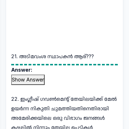
21. അടിമവംശ സ്ഥാപകൻ ആര്???
Answer:
Show Answer
22. ഇംഗ്ലീഷ് ഗവൺമെന്റ് തേയിലയിക്ക് മേൽ
ഉയർന്ന നികുതി ചുമത്തിയതിനെതിരായി
അമേരിക്കയിലെ ഒരു വിഭാഗം ജനങ്ങൾ
കപ്പലിൽ നിന്നും തേയില പെട്ടികൾ