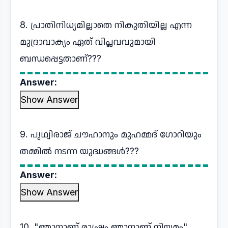
8. പ്രാതിനിധ്യമില്ലാതെ നികുതിയില്ല എന്ന
മുദ്രാവാക്യം ഏത് വിപ്ലവവുമായി
ബന്ധപ്പെട്ടതാണ്???
Answer:
Show Answer
9. പൃഥ്വിരാജ് ചൗഹാനും മുഹമ്മദ് ഗോറിയും
തമ്മിൽ നടന്ന യുദ്ധങ്ങൾ???
Answer:
Show Answer
10. "ഞാനാണ് രാഷ്ട്രം ഞാനാണ് നിയമം"