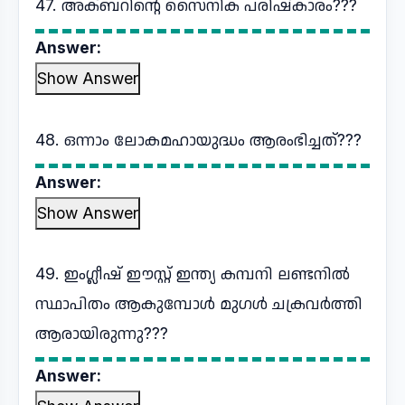
47. അക്ബറിന്റെ സൈനിക പരിഷ്കാരം???
Answer:
Show Answer
48. ഒന്നാം ലോകമഹായുദ്ധം ആരംഭിച്ചത്???
Answer:
Show Answer
49. ഇംഗ്ലീഷ് ഈസ്റ്റ് ഇന്ത്യ കമ്പനി ലണ്ടനിൽ
സ്ഥാപിതം ആകുമ്പോൾ മുഗൾ ചക്രവർത്തി
ആരായിരുന്നു???
Answer: