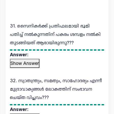
31. സൈനികർക്ക് പ്രതിഫലമായി ഭൂമി
പതിച്ച് നൽകുന്നതിന് പകരം ശമ്പളം നൽകി
തുടങ്ങിയത് ആരായിരുന്നു???
Answer:
Show Answer
32. സ്വാതന്ത്ര്യം, സമത്വം, സാഹോദര്യം എന്നീ
മുദ്രാവാക്യങ്ങൾ ലോകത്തിന് സംഭാവന
ചെയ്ത വിപ്ലവം???
Answer: