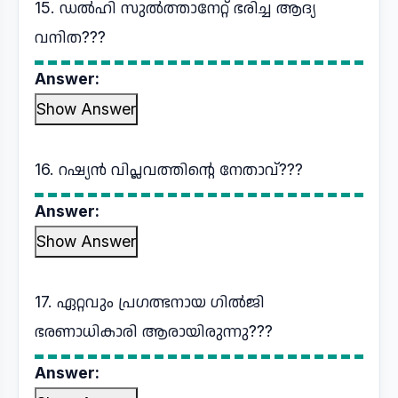
15. ഡൽഹി സുൽത്താനേറ്റ് ഭരിച്ച ആദ്യ
വനിത???
Answer:
Show Answer
16. റഷ്യൻ വിപ്ലവത്തിന്റെ നേതാവ്???
Answer:
Show Answer
17. ഏറ്റവും പ്രഗത്ഭനായ ഗിൽജി
ഭരണാധികാരി ആരായിരുന്നു???
Answer: