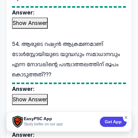
Answer:
Show Answer
54. ആരുടെ റഷ്യൻ ആക്രമണമാണ്
ടോൾസ്റ്റോയിയുടെ യുദ്ധവും സമാധാനവും
എന്ന നോവലിന്റെ പശ്ചാത്തലത്തിന് രൂപം
കൊടുത്തത്???
Answer:
Show Answer
×
EasyPSC App
55. മുഗൾ ഭരണ കാലഘട്ടം???
Get App
Study better on our app
Answer: