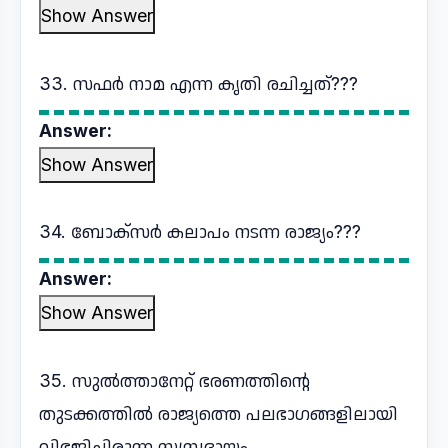
Show Answer
33. സഫർ നാമ എന്ന കൃതി രചിച്ചത്???
Answer:
Show Answer
34. ബോക്സർ കലാപം നടന്ന രാജ്യം???
Answer:
Show Answer
35. സുൽത്താനേറ്റ് ഭരണത്തിന്റെ
തുടക്കത്തിൽ രാജ്യത്തെ പലഭാഗങ്ങളിലായി
വിഭജിച്ചിരുന്ന സമ്പ്രദായം