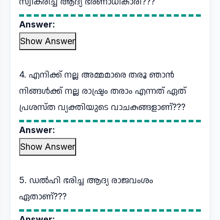
സ്വീകരിച്ച ആദ്യ ഭരണാധികാരി???
Answer:
Show Answer
4. എനിക്ക് നല്ല അമ്മമാരെ തരൂ ഞാൻ
നിങ്ങൾക്ക് നല്ല രാഷ്ട്രം തരാം എന്നത് ഏത്
പ്രശസ്ത വ്യക്തിയുടെ വാചകങ്ങളാണ്???
Answer:
Show Answer
5. ഡൽഹി ഭരിച്ച ആദ്യ രാജവംശം
ഏതാണ്???
Answer: