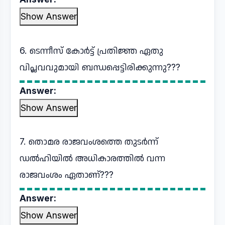
Show Answer
6. ടെന്നീസ് കോർട്ട് പ്രതിജ്ഞ ഏതു
വിപ്ലവവുമായി ബന്ധപ്പെട്ടിരിക്കുന്നു???
Answer:
Show Answer
7. തൊമര രാജവംശത്തെ തുടർന്ന്
ഡൽഹിയിൽ അധികാരത്തിൽ വന്ന
രാജവംശം ഏതാണ്???
Answer:
Show Answer