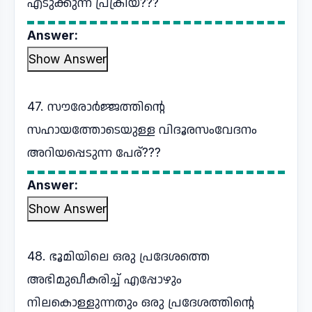
എടുക്കുന്ന പ്രക്രിയ???
Answer:
Show Answer
47. സൗരോർജ്ജത്തിന്റെ
സഹായത്തോടെയുള്ള വിദൂരസംവേദനം
അറിയപ്പെടുന്ന പേര്???
Answer:
Show Answer
48. ഭൂമിയിലെ ഒരു പ്രദേശത്തെ
അഭിമുഖീകരിച്ച് എപ്പോഴും
നിലകൊള്ളുന്നതും ഒരു പ്രദേശത്തിന്റെ