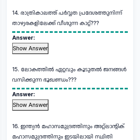
14. രാത്രികാലത്ത് പർവ്വത പ്രദേശത്തുനിന്ന്
താഴ്വരകളിലേക്ക് വീശുന്ന കാറ്റ്???
Answer:
Show Answer
15. ലോകത്തിൽ ഏറ്റവും കൂടുതൽ ജനങ്ങൾ
വസിക്കുന്ന ഭൂഖണ്ഡം???
Answer:
Show Answer
16. ഇന്ത്യൻ മഹാസമുദ്രത്തിനും അറ്റ്ലാന്റിക്
മഹാസമുദ്രത്തിനും ഇടയിലായി സ്ഥിതി