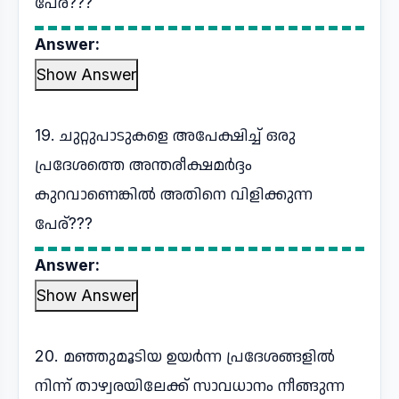
പേര്???
Answer:
Show Answer
19. ചുറ്റുപാടുകളെ അപേക്ഷിച്ച് ഒരു
പ്രദേശത്തെ അന്തരീക്ഷമർദ്ദം
കുറവാണെങ്കിൽ അതിനെ വിളിക്കുന്ന
പേര്???
Answer:
Show Answer
20. മഞ്ഞുമൂടിയ ഉയർന്ന പ്രദേശങ്ങളിൽ
നിന്ന് താഴ്വരയിലേക്ക് സാവധാനം നീങ്ങുന്ന