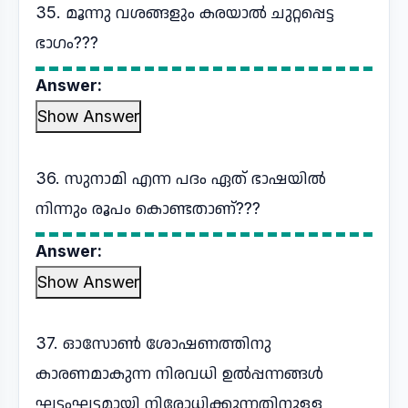
35. മൂന്നു വശങ്ങളും കരയാൽ ചുറ്റപ്പെട്ട
ഭാഗം???
Answer:
Show Answer
36. സുനാമി എന്ന പദം ഏത് ഭാഷയിൽ
നിന്നും രൂപം കൊണ്ടതാണ്???
Answer:
Show Answer
37. ഓസോൺ ശോഷണത്തിനു
കാരണമാകുന്ന നിരവധി ഉൽപ്പന്നങ്ങൾ
ഘട്ടംഘട്ടമായി നിരോധിക്കുന്നതിനുള്ള