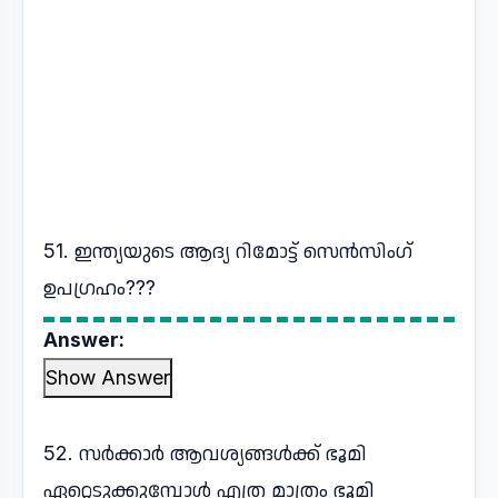
51. ഇന്ത്യയുടെ ആദ്യ റിമോട്ട് സെൻസിംഗ്
ഉപഗ്രഹം???
Answer:
Show Answer
52. സർക്കാർ ആവശ്യങ്ങൾക്ക് ഭൂമി
ഏറ്റെടുക്കുമ്പോൾ എത്ര മാത്രം ഭൂമി