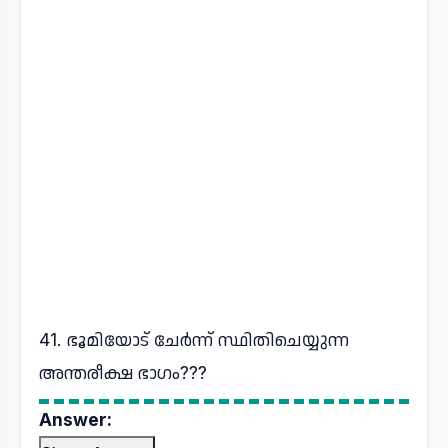
41. ഭൂമിയോട് ചേർന്ന് സ്ഥിതിചെയ്യുന്ന
അന്തരീക്ഷ ഭാഗം???
Answer: