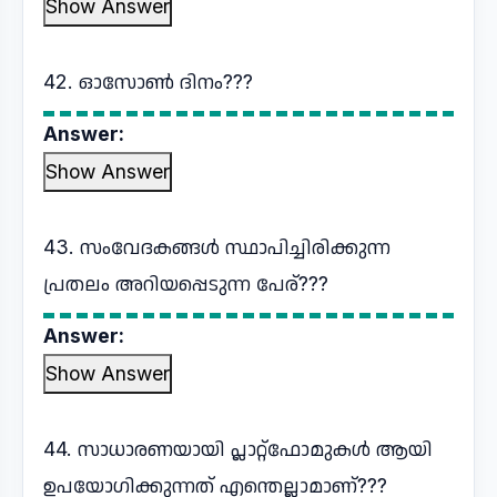
Show Answer
42. ഓസോൺ ദിനം???
Answer:
Show Answer
43. സംവേദകങ്ങൾ സ്ഥാപിച്ചിരിക്കുന്ന
പ്രതലം അറിയപ്പെടുന്ന പേര്???
Answer:
Show Answer
44. സാധാരണയായി പ്ലാറ്റ്ഫോമുകൾ ആയി
ഉപയോഗിക്കുന്നത് എന്തെല്ലാമാണ്???