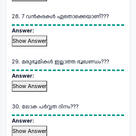
28. 7 വൻകരകൾ ഏതൊക്കെയാണ്???
Answer:
Show Answer
29. മരുഭൂമികൾ ഇല്ലാത്ത ഭൂഖണ്ഡം???
Answer:
Show Answer
30. ലോക പർവ്വത ദിനം???
Answer:
Show Answer