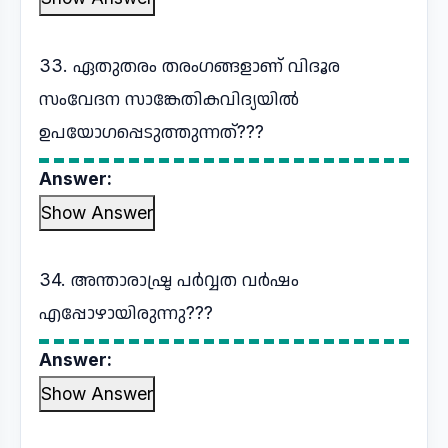
33. ഏതുതരം തരംഗങ്ങളാണ് വിദൂര
സംവേദന സാങ്കേതികവിദ്യയിൽ
ഉപയോഗപ്പെടുത്തുന്നത്???
Answer:
Show Answer
34. അന്താരാഷ്ട്ര പർവ്വത വർഷം
എപ്പോഴായിരുന്നു???
Answer:
Show Answer