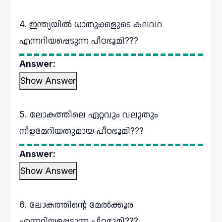
4. ഇന്ത്യയിൽ ധാതുക്കളുടെ കലവറ
എന്നറിയപ്പെടുന്ന പീഠഭൂമി???
Answer:
Show Answer
5. ലോകത്തിലെ ഏറ്റവും വലുതും
നീളമേറിയതുമായ പീഠഭൂമി???
Answer:
Show Answer
6. ലോകത്തിന്റെ മേൽക്കൂര
എന്നറിയപ്പെടുന്ന പീഠഭൂമി???