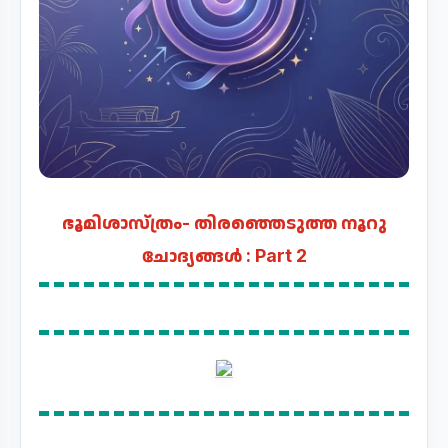
ഭൂമിശാസ്ത്രം- തിരഞ്ഞെടുത്ത നൂറു
ചോദ്യങ്ങൾ : Part 2