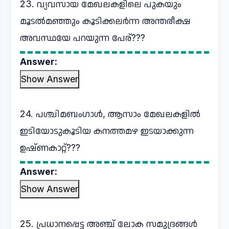
23. വ്യവസായ മേഖലകളിലെ പുകയും
മൂടൽമഞ്ഞും കൂടിക്കലർന്ന അന്തരീക്ഷ
അവസ്ഥയേ പറയുന്ന പേര്???
Answer:
Show Answer
24. പശ്ചിമബംഗാൾ, ആസാം മേഖലകളിൽ
ഇടിയോടുകൂടിയ കനത്തമഴ ഇടയാക്കുന്ന
ഉഷ്ണകാറ്റ്???
Answer:
Show Answer
25. പ്രധാനപ്പെട്ട അഞ്ച് ലോക സമുദ്രങ്ങൾ