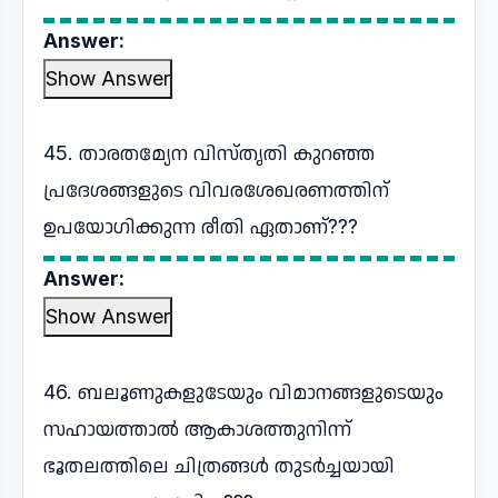
Answer:
Show Answer
45. താരതമ്യേന വിസ്തൃതി കുറഞ്ഞ
പ്രദേശങ്ങളുടെ വിവരശേഖരണത്തിന്
ഉപയോഗിക്കുന്ന രീതി ഏതാണ്???
Answer:
Show Answer
46. ബലൂണുകളുടേയും വിമാനങ്ങളുടെയും
സഹായത്താൽ ആകാശത്തുനിന്ന്
ഭൂതലത്തിലെ ചിത്രങ്ങൾ തുടർച്ചയായി