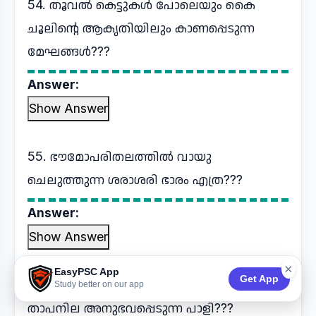
54. തൂവൽ കെട്ടുകൾ പോലെയും കൈ
ചൂലിന്റെ ആകൃതിയിലും കാണപ്പെടുന്ന
മേഘങ്ങൾ???
Answer:
Show Answer
55. ഭൗമോപരിതലത്തിൽ വായു
ചെലുത്തുന്ന ശരാശരി ഭാരം എത്ര???
Answer:
Show Answer
×
EasyPSC App
Get App
56. അന്തരീക്ഷത്തിലെ ഏറ്റവും കുറഞ്ഞ
Study better on our app
താപനില അനുഭവപ്പെടുന്ന പാളി???