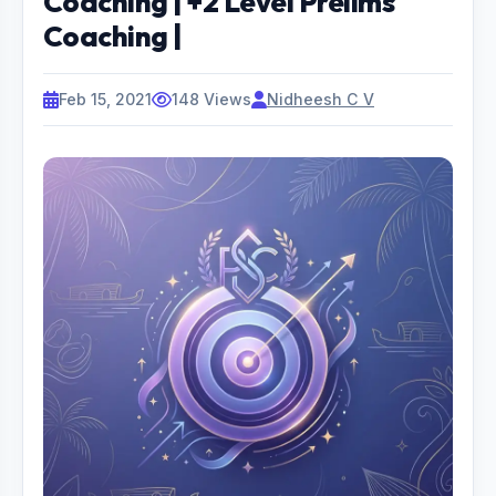
Coaching | +2 Level Prelims
Coaching |
Feb 15, 2021
148 Views
Nidheesh C V