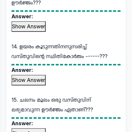
ഊർജ്ജം???
Answer:
Show Answer
14. ഉയരം കൂടുന്നതിനനുസരിച്ച്
വസ്തുവിന്റെ സ്ഥിതികോർജം ------???
Answer:
Show Answer
15. ചലനം മൂലം ഒരു വസ്തുവിന്
ലഭ്യമാവുന്ന ഊർജ്ജം ഏതാണ്???
Answer: