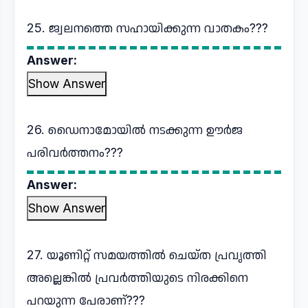
25. ജ്വലനത്തെ സഹായിക്കുന്ന വാതകം???
Answer:
Show Answer
26. ഡൈനാമോയിൽ നടക്കുന്ന ഊർജ
പരിവർത്തനം???
Answer:
Show Answer
27. യൂണിറ്റ് സമയത്തിൽ ചെയ്ത പ്രവൃത്തി
അല്ലെങ്കിൽ പ്രവർത്തിയുടെ നിരക്കിനെ
പറയുന്ന പേരാണ്???