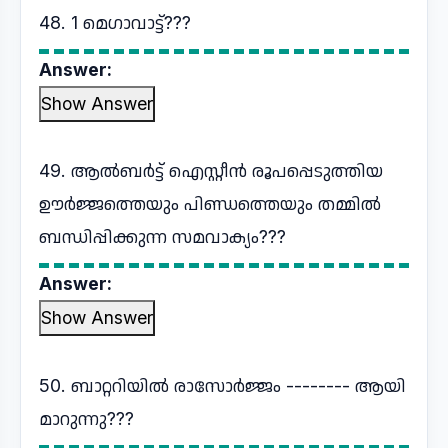
48. 1 മെഗാവാട്ട്???
Answer:
Show Answer
49. ആൽബർട്ട് ഐസ്റ്റീൻ രൂപപ്പെടുത്തിയ
ഊർജ്ജത്തെയും പിണ്ഡത്തെയും തമ്മിൽ
ബന്ധിപ്പിക്കുന്ന സമവാക്യം???
Answer:
Show Answer
50. ബാറ്ററിയിൽ രാസോർജ്ജം -------- ആയി
മാറുന്നു???