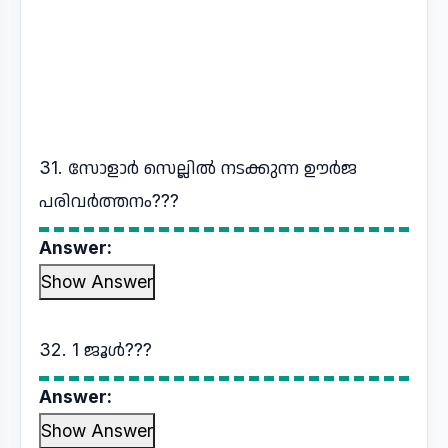
31. സോളാർ സെല്ലിൽ നടക്കുന്ന ഊർജ
പരിവർത്തനം???
Answer:
Show Answer
32. 1 ജൂൾ???
Answer:
Show Answer