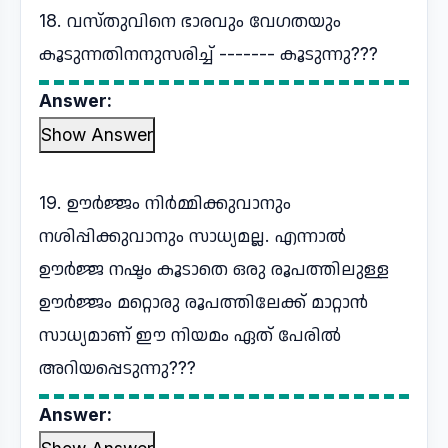
18. വസ്തുവിനെ ഭാരവും വേഗതയും
കൂടുന്നതിനനുസരിച്ച് ------- കൂടുന്നു???
Answer:
Show Answer
19. ഊർജ്ജം നിർമ്മിക്കുവാനും
നശിപ്പിക്കുവാനും സാധ്യമല്ല. എന്നാൽ
ഊർജ്ജ നഷ്ടം കൂടാതെ ഒരു രൂപത്തിലുള്ള
ഊർജ്ജം മറ്റൊരു രൂപത്തിലേക്ക് മാറ്റാൻ
സാധ്യമാണ് ഈ നിയമം ഏത് പേരിൽ
അറിയപ്പെടുന്നു???
Answer: