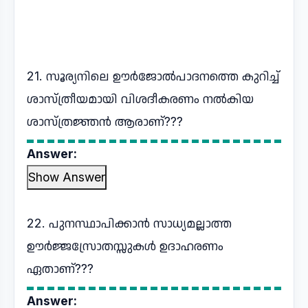
21. സൂര്യനിലെ ഊർജോൽപാദനത്തെ കുറിച്ച്
ശാസ്ത്രീയമായി വിശദീകരണം നൽകിയ
ശാസ്ത്രജ്ഞൻ ആരാണ്???
Answer:
Show Answer
22. പുനസ്ഥാപിക്കാൻ സാധ്യമല്ലാത്ത
ഊർജ്ജസ്രോതസ്സുകൾ ഉദാഹരണം
ഏതാണ്???
Answer: