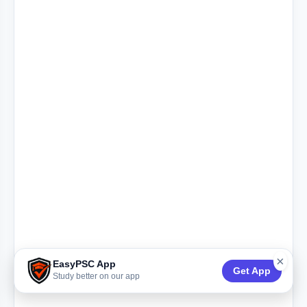
×
EasyPSC App
Get App
Study better on our app