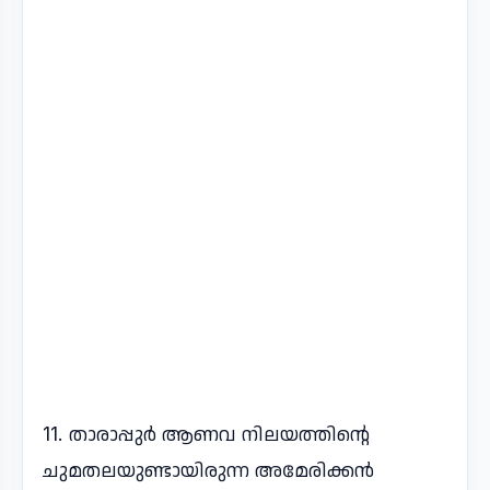
11. താരാപ്പുർ ആണവ നിലയത്തിന്റെ
ചുമതലയുണ്ടായിരുന്ന അമേരിക്കൻ