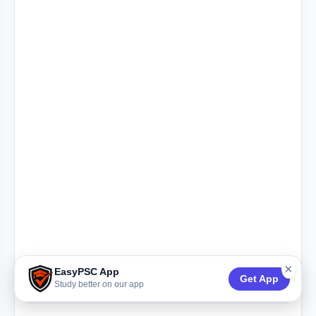
×
EasyPSC App
Get App
Study better on our app