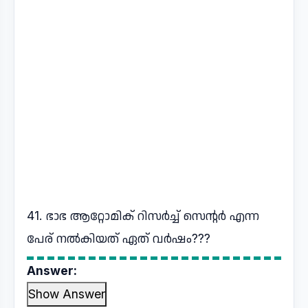
41. ഭാഭ ആറ്റോമിക് റിസർച്ച് സെന്റർ എന്ന
പേര് നൽകിയത് ഏത് വർഷം???
Answer:
Show Answer