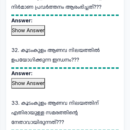
നിർമാണ പ്രവർത്തനം ആരംഭിച്ചത്???
Answer:
Show Answer
32. കൂടംകുളം ആണവ നിലയത്തിൽ
ഉപയോഗിക്കുന്ന ഇന്ധനം???
Answer:
Show Answer
33. കൂടംകുളം ആണവ നിലയത്തിന്
എതിരായുള്ള സമരത്തിന്റെ
നേതാവായിരുന്നത്???