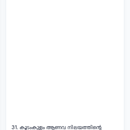
31. കൂടംകുളം ആണവ നിലയത്തിന്റെ