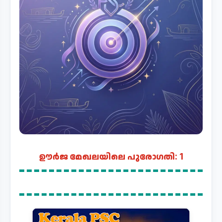
ഊർജ മേഖലയിലെ പുരോഗതി: 1