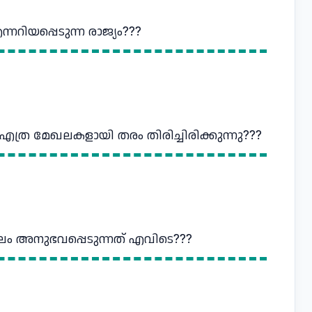
നറിയപ്പെടുന്ന രാജ്യം???
എത്ര മേഖലകളായി തരം തിരിച്ചിരിക്കുന്നു???
ലം അനുഭവപ്പെടുന്നത് എവിടെ???