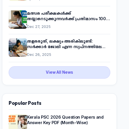
മത്സര പരീക്ഷകൾക്ക്
തയ്യാറെടുക്കുന്നവർക്ക് പ്രതിമാസം 1000
രൂപ! മുഖ്യമന്ത്രിയുടെ 'കണക്ട് ടു വർക്ക്'
Dec 27, 2025
പദ്ധതിയെക്കുറിച്ച് അറിയാം
തളരരുത്, ലക്ഷ്യം അരികിലുണ്ട്:
സർക്കാർ ജോലി എന്ന സ്വപ്നത്തിലേക്ക്
നടന്നെത്താം
Dec 26, 2025
View All News
Popular Posts
Kerala PSC 2026 Question Papers and
Answer Key PDF (Month-Wise)