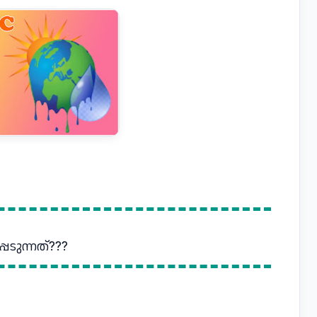
െടുന്നത്???