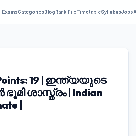
Exams
Categories
Blog
Rank File
Timetable
Syllabus
Jobs
oints: 19 | ഇന്ത്യയുടെ
ഭൂമി ശാസ്ത്രം | Indian
ate |