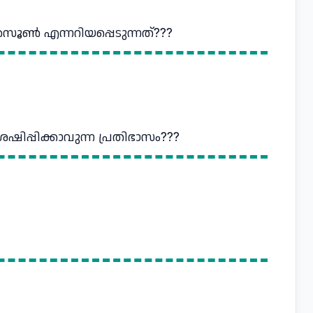
മൺസൂൺ എന്നറിയപ്പെടുന്നത്???
േഷിപ്പിക്കാവുന്ന പ്രതിഭാസം???