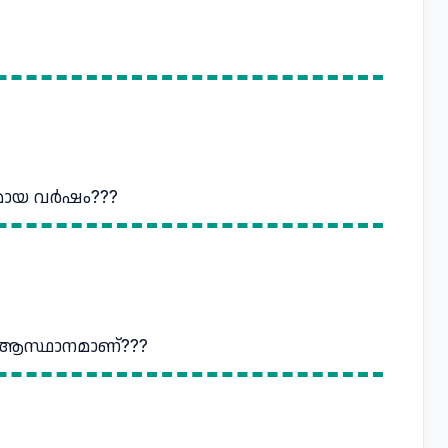
തമായ വർഷം???
 ആസ്ഥാനമാണ്???