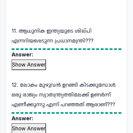
11. ആധുനിക ഇന്ത്യയുടെ ശില്പി
എന്നറിയപ്പെടുന്ന പ്രധാനമന്ത്രി???
Answer:
Show Answer
12. ലോകം മുഴുവൻ ഉറങ്ങി കിടക്കുമ്പോൾ
ഒരു രാജ്യം സ്വാതന്ത്ര്യത്തിലേക്ക് ഉണർന്ന്
എണീക്കുന്നു എന്ന് പറഞ്ഞത് ആരാണ്???
Answer:
Show Answer