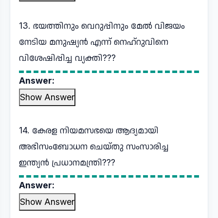
13. ഭയത്തിനും വെറുപ്പിനും മേൽ വിജയം
നേടിയ മനുഷ്യൻ എന്ന് നെഹ്റുവിനെ
വിശേഷിപ്പിച്ച വ്യക്തി???
Answer:
Show Answer
14. കേരള നിയമസഭയെ ആദ്യമായി
അഭിസംബോധന ചെയ്തു സംസാരിച്ച
ഇന്ത്യൻ പ്രധാനമന്ത്രി???
Answer:
Show Answer