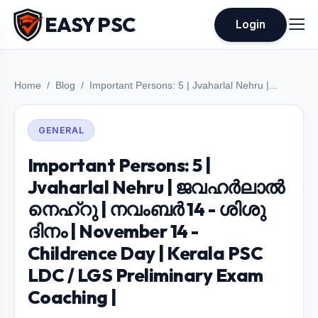
EASY PSC
Login
Home
Blog
Important Persons: 5 | Jvaharlal Nehru |...
GENERAL
Important Persons: 5 |
Jvaharlal Nehru | ജവഹർലാൽ
നെഹ്റു | നവംബർ 14 - ശിശു
ദിനം | November 14 -
Childrence Day | Kerala PSC
LDC / LGS Preliminary Exam
Coaching |