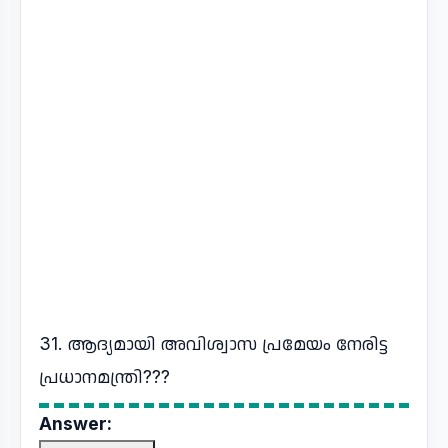
31. ആദ്യമായി അവിശ്വാസ പ്രമേയം നേരിട്ട
പ്രധാനമന്ത്രി???
Answer: