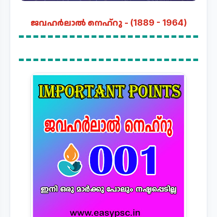
ജവഹർലാൽ നെഹ്റു - (1889 - 1964)