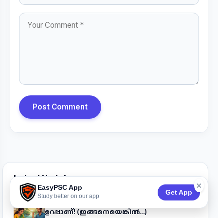
Post Comment
Latest Updates
×
EasyPSC App
Get App
Study better on our app
അടുത്ത തവണയും ലിസ്റ്റിൽ പേര് കാണില്ല,
ഉറപ്പാണ്! (ഇങ്ങനെയെങ്കിൽ...)