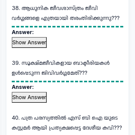
38. ആധുനിക ജീവശാസ്ത്രം ജീവി
വര്‍ഗ്ഗങ്ങളെ എത്രയായി തരംതിരിക്കുന്നു???
Answer:
Show Answer
39. സൂക്ഷ്മജീവികളായ ബാക്ടീരിയകള്‍
ഉള്‍പ്പെടുന്ന ജിവിവര്‍ഗ്ഗമേത്???
Answer:
Show Answer
40. പത്ര പരസ്യത്തിൽ എസ് ബി ഐ യുടെ
കസ്റ്റമർ ആയി പ്രത്യക്ഷപ്പെട്ട ദേശീയ കവി???