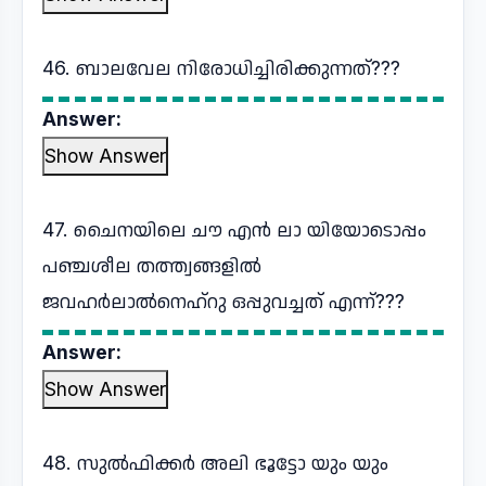
46. ബാലവേല നിരോധിച്ചിരിക്കുന്നത്???
Answer:
Show Answer
47. ചൈനയിലെ ചൗ എൻ ലാ യിയോടൊപ്പം
പഞ്ചശീല തത്ത്വങ്ങളിൽ
ജവഹർലാൽനെഹ്റു ഒപ്പുവച്ചത് എന്ന്???
Answer:
Show Answer
48. സുൽഫിക്കർ അലി ഭൂട്ടോ യും യും