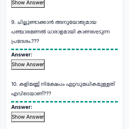
Show Answer
9. ചില്ലുണ്ടാക്കാൻ അനുയോജ്യമായ
പഞ്ചാരമണൽ ധാരാളമായി കാണപ്പെടുന്ന
പ്രദേശം.???
Answer:
Show Answer
10. കളിമണ്ണ് നിക്ഷേപം ഏറ്റവുമധികമുള്ളത്
എവിടെയാണ്???
Answer:
Show Answer