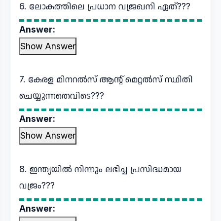
6. ലോകത്തിലെ പ്രധാന വജ്രഖനി ഏത്???
Answer:
Show Answer
7. കേരള മിനറൽസ് ആന്റ് മെറ്റൽസ് സ്ഥിതി
ചെയ്യുന്നതെവിടെ???
Answer:
Show Answer
8. ഇന്ത്യയിൽ നിന്നും ലഭിച്ച പ്രസിദ്ധമായ
വജ്രം???
Answer: