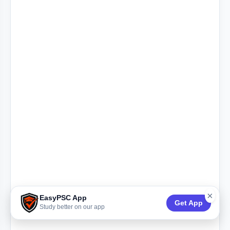
×
EasyPSC App
Get App
Study better on our app