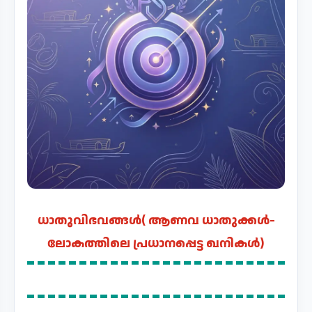
ധാതുവിഭവങ്ങൾ( ആണവ ധാതുക്കൾ-
ലോകത്തിലെ പ്രധാനപ്പെട്ട ഖനികൾ)