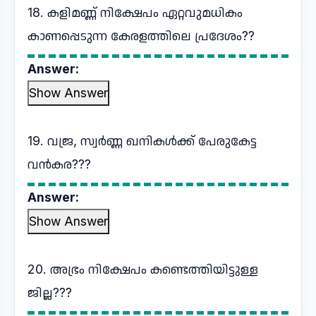
18. കളിമണ്ണ് നിക്ഷേപം ഏറ്റവുമധികം
കാണപ്പെടുന്ന കേരളത്തിലെ പ്രദേശം??
Answer:
Show Answer
19. വജ്ര, സ്വർണ്ണ ഖനികൾക്ക് പേരുകേട്ട
വൻകര???
Answer:
Show Answer
20. അഭ്രം നിക്ഷേപം കണ്ടെത്തിയിട്ടുള്ള
ജില്ല???