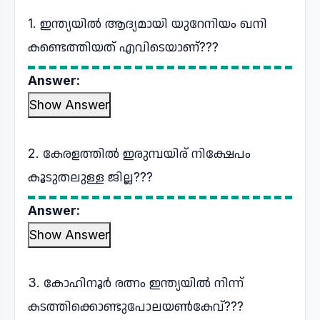
1. ഇന്ത്യയിൽ ആദ്യമായി യുറേനിയം ഖനി
കണ്ടെത്തിയത് എവിടെയാണ്???
Answer:
Show Answer
2. കേരളത്തിൽ ഇരുമ്പയിര് നിക്ഷേപം
കൂടുതലുള്ള ജില്ല???
Answer:
Show Answer
3. കോഹിനൂർ രത്നം ഇന്ത്യയിൽ നിന്ന്
കടത്തിക്കൊണ്ടുപോലയൺകേവ്???