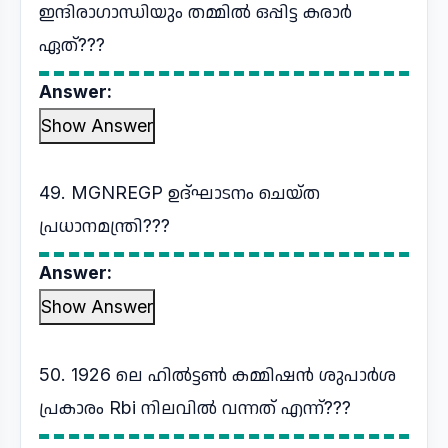
ഇന്ദിരാഗാന്ധിയും തമ്മിൽ ഒപ്പിട്ട കരാർ
ഏത്???
Answer:
Show Answer
49. MGNREGP ഉദ്ഘാടനം ചെയ്ത
പ്രധാനമന്ത്രി???
Answer:
Show Answer
50. 1926 ലെ ഹിൽട്ടൺ കമ്മിഷൻ ശുപാർശ
പ്രകാരം Rbi നിലവിൽ വന്നത് എന്ന്???