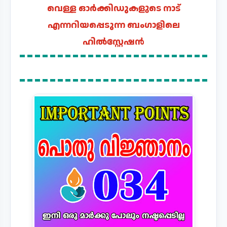
വെള്ള ഓർക്കിഡുകളുടെ നാട്
എന്നറിയപ്പെടുന്ന ബംഗാളിലെ
ഹിൽസ്റ്റേഷൻ