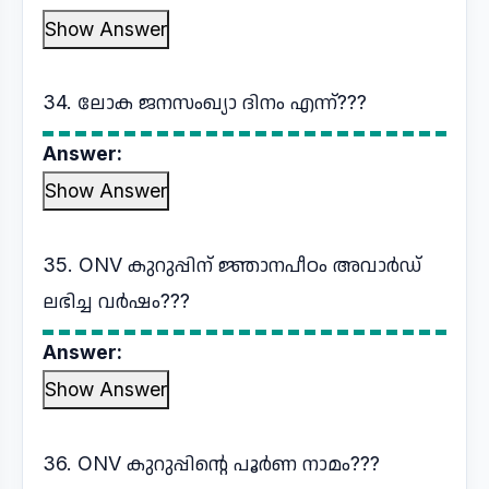
Show Answer
34. ലോക ജനസംഖ്യാ ദിനം എന്ന്???
Answer:
Show Answer
35. ONV കുറുപ്പിന് ജ്ഞാനപീഠം അവാർഡ്
ലഭിച്ച വർഷം???
Answer:
Show Answer
36. ONV കുറുപ്പിൻ്റെ പൂർണ നാമം???