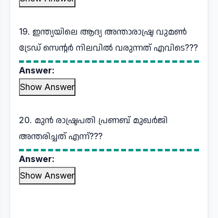
19. ഇന്ത്യയിലെ ആദ്യ അന്താരാഷ്ട്ര വുമൺ
ട്രേഡ് സെൻ്റർ നിലവിൽ വരുന്നത് എവിടെ???
Answer:
Show Answer
20. മുൻ രാഷ്ട്രപതി പ്രണബ് മുഖർജി
അന്തരിച്ചത് എന്ന്???
Answer:
Show Answer