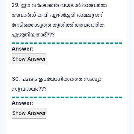
29. ഈ വർഷത്തെ വയലാർ രാമവർമ്മ
അവാർഡ് കവി ഏഴാച്ചേരി രാമചന്ദ്രന്
നേടിക്കൊടുത്ത കൃതിക്ക് അവതാരിക
എഴുതിയതാര്???
Answer:
Show Answer
30. പൂജ്യം ഉപയോഗിക്കാത്ത സംഖ്യാ
സമ്പ്രദായം???
Answer:
Show Answer