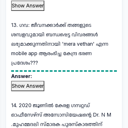
Show Answer
13. ഗവ: ജീവനക്കാർക്ക് തങ്ങളുടെ
ശമ്പളവുമായി ബന്ധപ്പെട്ട വിവരങ്ങൾ
ലഭ്യമാക്കുന്നതിനായി 'mera vethan' എന്ന
mobile app ആരംഭിച്ച കേന്ദ്ര ഭരണ
പ്രദേശം???
Answer:
Show Answer
14. 2020 ജൂണിൽ കേരള ഗസറ്റഡ്
ഓഫീസേഴ്സ് അസോസിയേഷൻ്റെ Dr. N M
.മുഹമ്മദലി സ്മാരക പുരസ്കാരത്തിന്