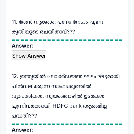
11. തേൻ നുകരാം, പണം നേടാം-എന്ന
കൃതിയുടെ രചയിതാവ്???
Answer:
Show Answer
12. ഇന്ത്യയിൽ ലോക്ക്ഡൗൺ ഘട്ടം ഘട്ടമായി
പിൻവലിക്കുന്ന സാഹചര്യത്തിൽ
വ്യാപാരികൾ, സ്വയംതൊഴിൽ ഉടമകൾ
എന്നിവർക്കായി HDFC bank ആരംഭിച്ച
പദ്ധതി???
Answer: