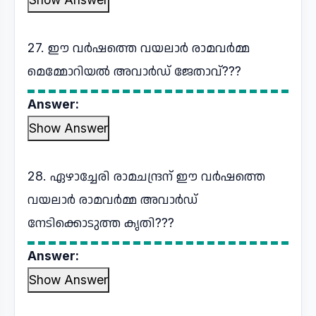
27. ഈ വർഷത്തെ വയലാർ രാമവർമ്മ
മെമ്മോറിയൽ അവാർഡ് ജേതാവ്???
Answer:
Show Answer
28. ഏഴാച്ചേരി രാമചന്ദ്രന് ഈ വർഷത്തെ
വയലാർ രാമവർമ്മ അവാർഡ്
നേടിക്കൊടുത്ത കൃതി???
Answer:
Show Answer