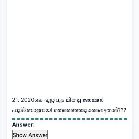
21. 2020ലെ ഏറ്റവും മികച്ച ജർമ്മൻ
ഫുട്ബോളറായി തെരഞ്ഞെടുക്കപ്പെട്ടതാര്???
Answer:
Show Answer