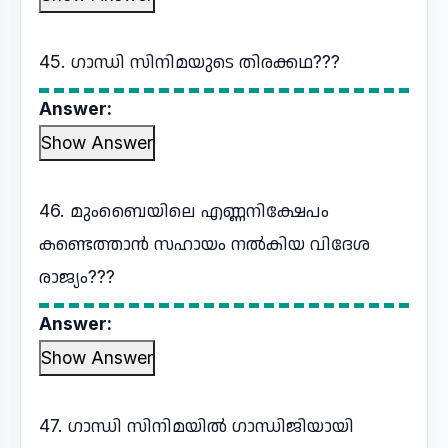
45. ഗാന്ധി സിനിമയുടെ തിരക്കഥ???
Answer:
Show Answer
46. മുംബൈയിലെ എണ്ണനിക്ഷേപം
കണ്ടെത്താൻ സഹായം നൽകിയ വിദേശ
രാജ്യം???
Answer:
Show Answer
47. ഗാന്ധി സിനിമയിൽ ഗാന്ധിജിയായി