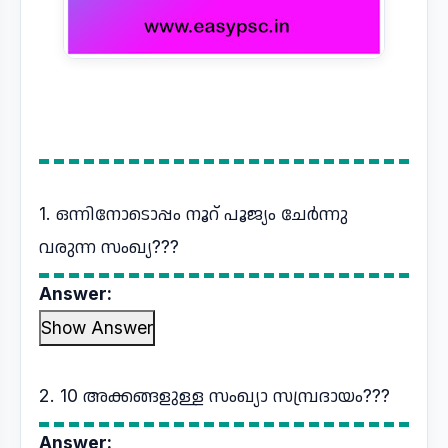
1. ഒന്നിനോടൊപ്പം നൂറ് പൂജ്യം ചേർന്നു
വരുന്ന സംഖ്യ???
Answer:
Show Answer
2. 10 അക്കങ്ങളുള്ള സംഖ്യാ സമ്പ്രദായം???
Answer: