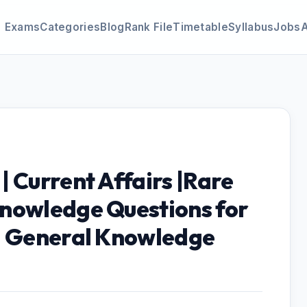
Exams
Categories
Blog
Rank File
Timetable
Syllabus
Jobs
 Current Affairs |Rare
nowledge Questions for
d General Knowledge