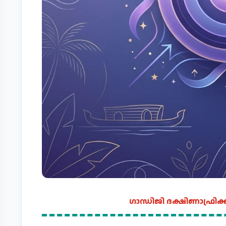
ഗാന്ധിജി ദക്ഷിണാഫ്രിക