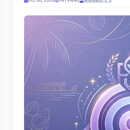
Oct 06, 2020
141 Views
Nidheesh C V