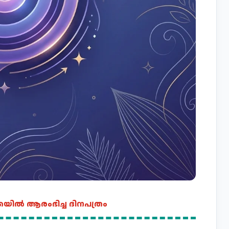
്കയിൽ ആരംഭിച്ച ദിനപത്രം