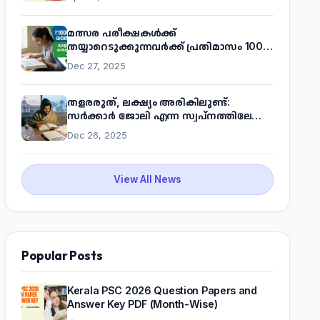
മത്സര പരീക്ഷകൾക്ക്
തയ്യാറെടുക്കുന്നവർക്ക് പ്രതിമാസം 1000
രൂപ! മുഖ്യമന്ത്രിയുടെ 'കണക്ട് ടു വർക്ക്'
Dec 27, 2025
പദ്ധതിയെക്കുറിച്ച് അറിയാം
തളരരുത്, ലക്ഷ്യം അരികിലുണ്ട്:
സർക്കാർ ജോലി എന്ന സ്വപ്നത്തിലേക്ക്
നടന്നെത്താം
Dec 26, 2025
View All News
Popular Posts
Kerala PSC 2026 Question Papers and
Answer Key PDF (Month-Wise)