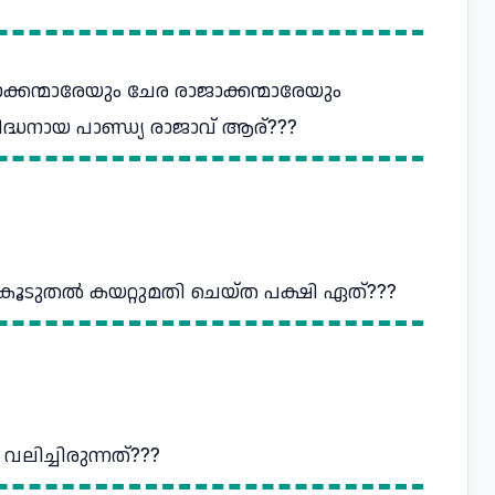
ക്കന്മാരേയും ചേര രാജാക്കന്മാരേയും
ദ്ധനായ പാണ്ഡ്യ രാജാവ്‌ ആര്???
റവും കൂടുതല്‍ കയറ്റുമതി ചെയ്ത പക്ഷി ഏത്???
വലിച്ചിരുന്നത്‌???