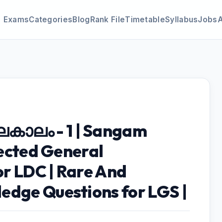
Exams
Categories
Blog
Rank File
Timetable
Syllabus
Jobs
ഘകാലം - 1 | Sangam
lected General
r LDC | Rare And
edge Questions for LGS |