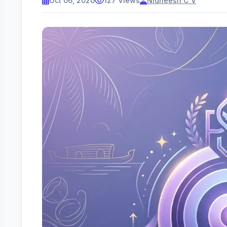
Oct 06, 2020
127 Views
Nidheesh C V