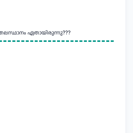
ന്ന തലസ്ഥാനം ഏതായിരുന്നു???