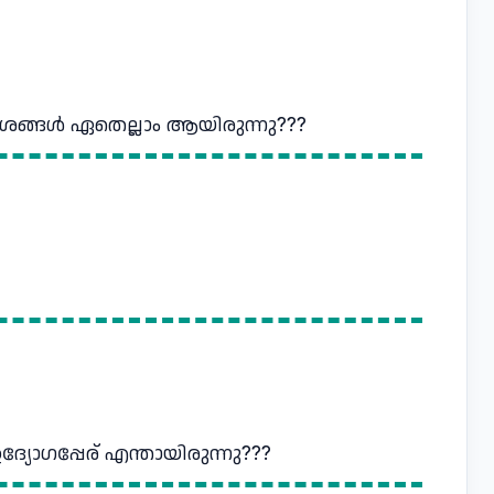
ശങ്ങള്‍ ഏതെല്ലാം ആയിരുന്നു???
യോഗപ്പേര്‌ എന്തായിരുന്നു???