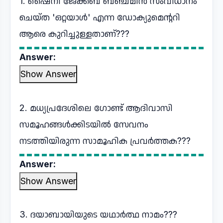
1. ഷൈനി ജേക്കബ് ബഞ്ചമിൻ സംവിധാനം
ചെയ്ത 'ഒറ്റയാൾ' എന്ന ഡോക്യുമെന്ററി
ആരെ കുറിച്ചുള്ളതാണ്???
Answer:
Show Answer
2. മധ്യപ്രദേശിലെ ഗോണ്ട് ആദിവാസി
സമൂഹങ്ങൾക്കിടയിൽ സേവനം
നടത്തിയിരുന്ന സാമൂഹിക പ്രവർത്തക???
Answer:
Show Answer
3. ദയാബായിയുടെ യഥാർത്ഥ നാമം???