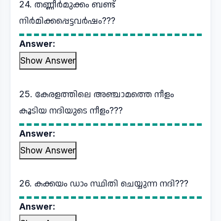
24. തണ്ണീർമുക്കം ബണ്ട്
നിർമിക്കപ്പെട്ടവർഷം???
Answer:
Show Answer
25. കേരളത്തിലെ അഞ്ചാമത്തെ നീളം
കൂടിയ നദിയുടെ നീളം???
Answer:
Show Answer
26. കക്കയം ഡാം സ്ഥിതി ചെയ്യുന്ന നദി???
Answer: