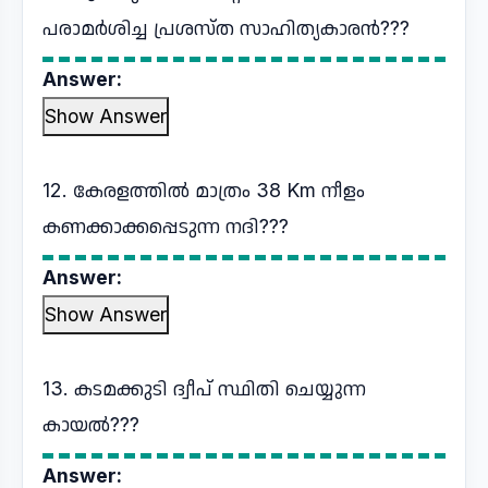
പരാമർശിച്ച പ്രശസ്ത സാഹിത്യകാരൻ???
Answer:
Show Answer
12. കേരളത്തിൽ മാത്രം 38 Km നീളം
കണക്കാക്കപ്പെടുന്ന നദി???
Answer:
Show Answer
13. കടമക്കുടി ദ്വീപ് സ്ഥിതി ചെയ്യുന്ന
കായൽ???
Answer: