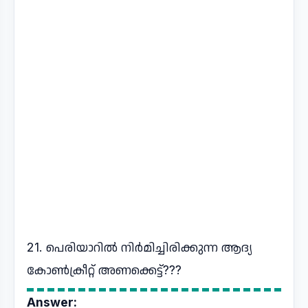
21. പെരിയാറിൽ നിർമിച്ചിരിക്കുന്ന ആദ്യ
കോൺക്രീറ്റ് അണക്കെട്ട്???
Answer: