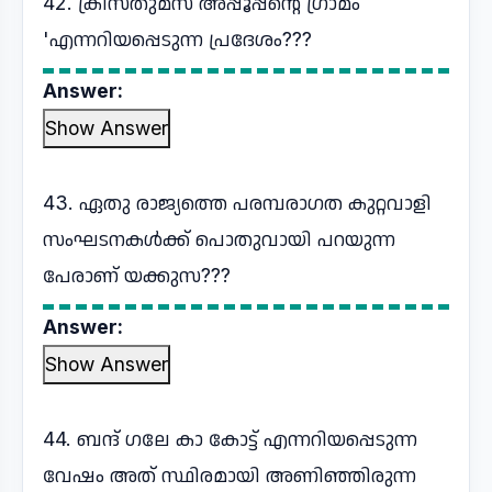
42. ക്രിസ്തുമസ് അപ്പൂപ്പന്റെ ഗ്രാമം
'എന്നറിയപ്പെടുന്ന പ്രദേശം???
Answer:
Show Answer
43. ഏതു രാജ്യത്തെ പരമ്പരാഗത കുറ്റവാളി
സംഘടനകൾക്ക് പൊതുവായി പറയുന്ന
പേരാണ് യക്കുസ???
Answer:
Show Answer
44. ബന്ദ് ഗലേ കാ കോട്ട് എന്നറിയപ്പെടുന്ന
വേഷം അത് സ്ഥിരമായി അണിഞ്ഞിരുന്ന