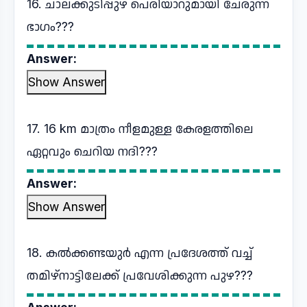
16. ചാലക്കുടിപ്പുഴ പെരിയാറുമായി ചേരുന്ന
ഭാഗം???
Answer:
Show Answer
17. 16 km മാത്രം നീളമുള്ള കേരളത്തിലെ
ഏറ്റവും ചെറിയ നദി???
Answer:
Show Answer
18. കൽക്കണ്ടയുർ എന്ന പ്രദേശത്ത് വച്ച്
തമിഴ്നാട്ടിലേക്ക് പ്രവേശിക്കുന്ന പുഴ???