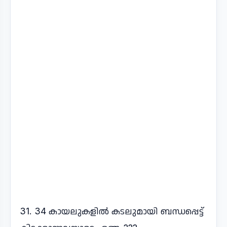
31. 34 കായലുകളിൽ കടലുമായി ബന്ധപ്പെട്ട്