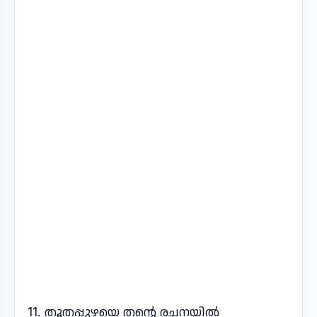
11. തൂതപ്പുഴയെ തൻ്റെ രചനയിൽ