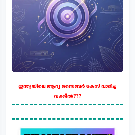
ഇന്ത്യയിലെ ആദ്യ സൈബർ കേസ് വാദിച്ച
വക്കീൽ???