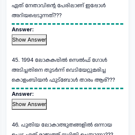
ഏത് നേതാവിന്റെ പേരിലാണ് ഇപ്പോൾ
അറിയപ്പെടുന്നത്???
Answer:
Show Answer
45. 1994 ലോകകപ്പിൽ സെൽഫ് ഗോൾ
അടിച്ചതിനെ തുടർന്ന് വെടിയേറ്റുമരിച്ച
കൊളംബിയൻ ഫുട്ബോൾ താരം ആര്???
Answer:
Show Answer
46. പുതിയ ലോകാത്ഭുതങ്ങളിൽ ഒന്നായ
പെട്ര ഏത് രാജ്യത്ത് സ്ഥിതി ചെയ്യുന്നു???