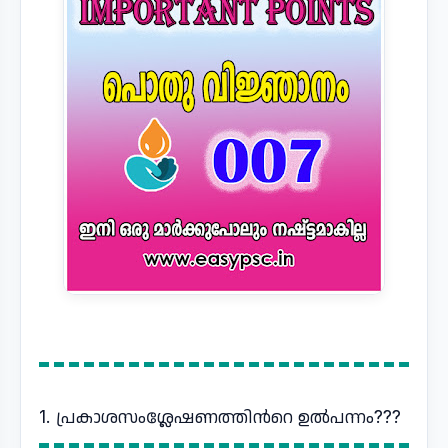
1. പ്രകാശസംശ്ലേഷണത്തിന്‍റെ ഉല്‍പന്നം???