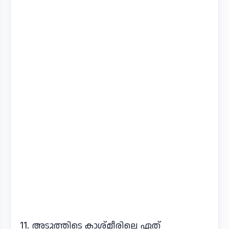
11. അടുത്തിടെ കാശ്മീരിലെ ഏത്