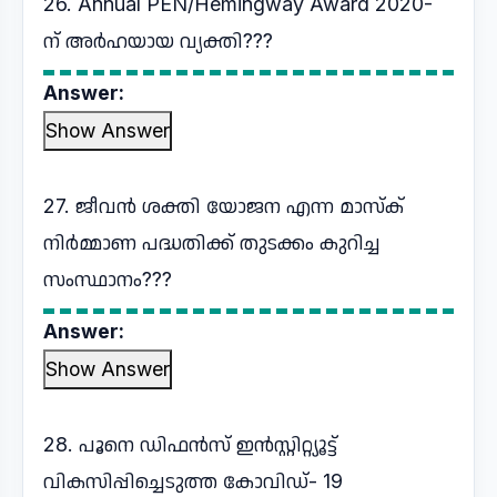
26. Annual PEN/Hemingway Award 2020-
ന് അർഹയായ വ്യക്തി???
Answer:
Show Answer
27. ജീവൻ ശക്തി യോജന എന്ന മാസ്ക്
നിർമ്മാണ പദ്ധതിക്ക് തുടക്കം കുറിച്ച
സംസ്ഥാനം???
Answer:
Show Answer
28. പൂനെ ഡിഫൻസ് ഇൻസ്റ്റിറ്റ്യൂട്ട്
വികസിപ്പിച്ചെടുത്ത കോവിഡ്- 19