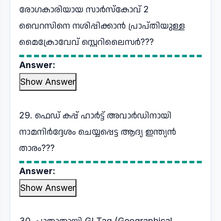
രോഗകാരിയായ സാർസ്കോവ് 2
വൈറസിനെ നശിപ്പിക്കാൻ പ്രാപ്തിയുള്ള
മൈക്രോവേവ് സ്റ്റെറിലൈസർ???
Answer:
Show Answer
29. ഫെഡ് കപ്പ് ഹാർട്ട് അവാർഡിനായി
നാമനിർദ്ദേശം ചെയ്യപ്പെട്ട ആദ്യ ഇന്ത്യൻ
താരം???
Answer:
Show Answer
30. പുതുതായി GI Tag (Geographical