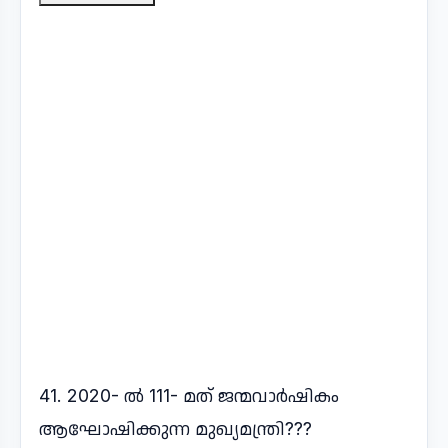
41. 2020- ൽ 111- മത് ജന്മവാർഷികം
ആഘോഷിക്കുന്ന മുഖ്യമന്ത്രി???