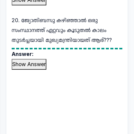
20. ജ്യോതിബസു കഴിഞ്ഞാൽ ഒരു
സംസ്ഥാനത്ത് ഏറ്റവും കൂടുതൽ കാലം
തുടർച്ചയായി മുഖ്യമന്ത്രിയായത് ആര്???
Answer:
Show Answer