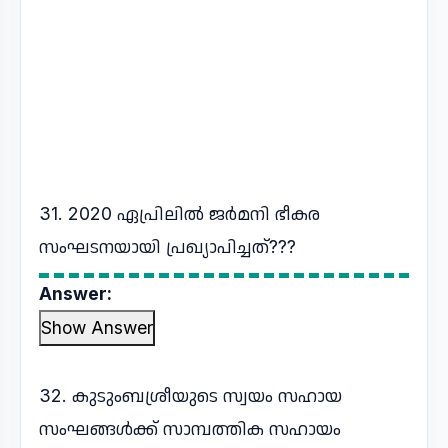
31. 2020 ഏപ്രിലിൽ ജർമനി ഭീകര
സംഘടനയായി പ്രഖ്യാപിച്ചത്???
Answer:
Show Answer
32. കുടുംബശ്രീയുടെ സ്വയം സഹായ
സംഘങ്ങൾക്ക് സാമ്പത്തിക സഹായം