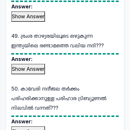
Answer:
Show Answer
49. ഭ്രംശ താഴ്വരയിലൂടെ ഒഴുകുന്ന
ഇന്ത്യയിലെ രണ്ടാമത്തെ വലിയ നദി???
Answer:
Show Answer
50. കാവേരി നദീജല തർക്കം
പരിഹരിക്കാനുള്ള പരിഹാര ട്രിബ്യൂണൽ
നിലവിൽ വന്നത്???
Answer: