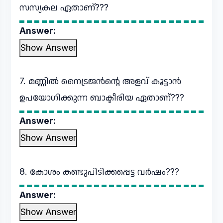
സസ്യകല ഏതാണ്???
Answer:
Show Answer
7. മണ്ണിൽ നൈട്രജൻന്റെ അളവ് കൂട്ടാൻ
ഉപയോഗിക്കുന്ന ബാക്ടീരിയ ഏതാണ്???
Answer:
Show Answer
8. കോശം കണ്ടുപിടിക്കപ്പെട്ട വർഷം???
Answer:
Show Answer